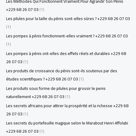
Les Méthodes Qui Fonctionnent Vraiment Pour Agrandir Son Pénis
+229 68 26 07 03
(1)
Les pilules pour la taille du pénis sont-elles sûres ? +229 68 26 07 03
(1)
Les pompes à pénis fonctionnent-elles vraiment ? +229 68 26 07 03
(1)
Les pompes à pénis ont-elles des effets réels et durables +229 68
26 07 03
(1)
Les produits de croissance du pénis sont-ils soutenus par des
études scientifiques ? +229 68 26 07 03
(1)
Les produits sous forme de pilules pour grossir le penis
naturellement +229 68 26 07 03
(1)
Les secrets africains pour attirer la prospérité et la richesse +229 68
26 07 03
(1)
Les secrets du portefeuille magique selon le Marabout Henri Affolabi
+229 68 26 07 03
(1)