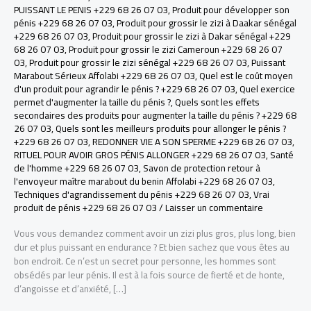
PUISSANT LE PENIS +229 68 26 07 03
,
Produit pour développer son
pénis +229 68 26 07 03
,
Produit pour grossir le zizi à Daakar sénégal
+229 68 26 07 03
,
Produit pour grossir le zizi à Dakar sénégal +229
68 26 07 03
,
Produit pour grossir le zizi Cameroun +229 68 26 07
03
,
Produit pour grossir le zizi sénégal +229 68 26 07 03
,
Puissant
Marabout Sérieux Affolabi +229 68 26 07 03
,
Quel est le coût moyen
d'un produit pour agrandir le pénis ? +229 68 26 07 03
,
Quel exercice
permet d'augmenter la taille du pénis ?
,
Quels sont les effets
secondaires des produits pour augmenter la taille du pénis ? +229 68
26 07 03
,
Quels sont les meilleurs produits pour allonger le pénis ?
+229 68 26 07 03
,
REDONNER VIE A SON SPERME +229 68 26 07 03
,
RITUEL POUR AVOIR GROS PÉNIS ALLONGER +229 68 26 07 03
,
Santé
de l'homme +229 68 26 07 03
,
Savon de protection retour à
l'envoyeur maître marabout du benin Affolabi +229 68 26 07 03
,
Techniques d'agrandissement du pénis +229 68 26 07 03
,
Vrai
produit de pénis +229 68 26 07 03
/
Laisser un commentaire
Vous vous demandez comment avoir un zizi plus gros, plus long, bien
dur et plus puissant en endurance ? Et bien sachez que vous êtes au
bon endroit. Ce n’est un secret pour personne, les hommes sont
obsédés par leur pénis. Il est à la fois source de fierté et de honte,
d’angoisse et d’anxiété, […]