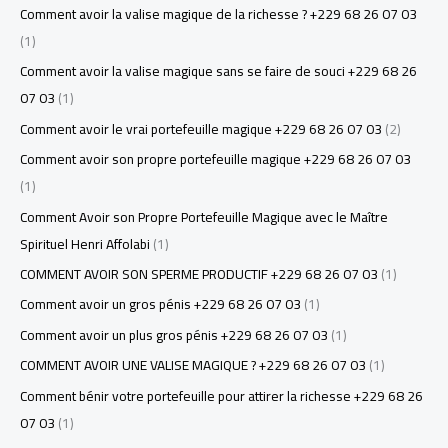
Comment avoir la valise magique de la richesse ? +229 68 26 07 03
(1)
Comment avoir la valise magique sans se faire de souci +229 68 26
07 03
(1)
Comment avoir le vrai portefeuille magique +229 68 26 07 03
(2)
Comment avoir son propre portefeuille magique +229 68 26 07 03
(1)
Comment Avoir son Propre Portefeuille Magique avec le Maître
Spirituel Henri Affolabi
(1)
COMMENT AVOIR SON SPERME PRODUCTIF +229 68 26 07 03
(1)
Comment avoir un gros pénis +229 68 26 07 03
(1)
Comment avoir un plus gros pénis +229 68 26 07 03
(1)
COMMENT AVOIR UNE VALISE MAGIQUE ? +229 68 26 07 03
(1)
Comment bénir votre portefeuille pour attirer la richesse +229 68 26
07 03
(1)