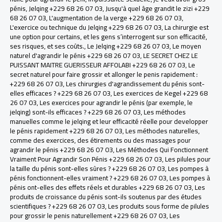
pénis
,
Jelqing +229 68 26 07 03
,
Jusqu'à quel âge grandit le zizi +229
68 26 07 03
,
L'augmentation de la verge +229 68 26 07 03
,
L'exercice ou technique du Jelqing +229 68 26 07 03
,
La chirurgie est
une option pour certains, et les gens s’interrogent sur son efficacité,
ses risques, et ses coûts.
,
Le Jelqing +229 68 26 07 03
,
Le moyen
naturel d'agrandir le pénis +229 68 26 07 03
,
LE SECRET CHEZ LE
PUISSANT MAITRE GUERISSEUR AFFOLABI +229 68 26 07 03
,
Le
secret naturel pour faire grossir et allonger le penis rapidement :
+229 68 26 07 03
,
Les chirurgies d'agrandissement du pénis sont-
elles efficaces ? +229 68 26 07 03
,
Les exercices de Kegel +229 68
26 07 03
,
Les exercices pour agrandir le pénis (par exemple, le
jelqing) sont-ils efficaces ? +229 68 26 07 03
,
Les méthodes
manuelles comme le jelqing et leur efficacité réelle pour developper
le pénis rapidement +229 68 26 07 03
,
Les méthodes naturelles,
comme des exercices, des étirements ou des massages pour
agrandir le pénis +229 68 26 07 03
,
Les Méthodes Qui Fonctionnent
Vraiment Pour Agrandir Son Pénis +229 68 26 07 03
,
Les pilules pour
la taille du pénis sont-elles sûres ? +229 68 26 07 03
,
Les pompes à
pénis fonctionnent-elles vraiment ? +229 68 26 07 03
,
Les pompes à
pénis ont-elles des effets réels et durables +229 68 26 07 03
,
Les
produits de croissance du pénis sont-ils soutenus par des études
scientifiques ? +229 68 26 07 03
,
Les produits sous forme de pilules
pour grossir le penis naturellement +229 68 26 07 03
,
Les