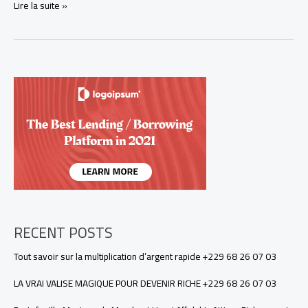
Le
Lire la suite »
secret
puissant
pour
agrandir
son
penis
naturellement
:
+229
68
26
07
03
RECENT POSTS
Tout savoir sur la multiplication d’argent rapide +229 68 26 07 03
LA VRAI VALISE MAGIQUE POUR DEVENIR RICHE +229 68 26 07 03