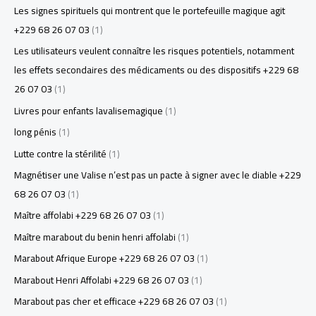
Les signes spirituels qui montrent que le portefeuille magique agit
+229 68 26 07 03
(1)
Les utilisateurs veulent connaître les risques potentiels, notamment
les effets secondaires des médicaments ou des dispositifs +229 68
26 07 03
(1)
Livres pour enfants lavalisemagique
(1)
long pénis
(1)
Lutte contre la stérilité
(1)
Magnétiser une Valise n’est pas un pacte à signer avec le diable +229
68 26 07 03
(1)
Maître affolabi +229 68 26 07 03
(1)
Maître marabout du benin henri affolabi
(1)
Marabout Afrique Europe +229 68 26 07 03
(1)
Marabout Henri Affolabi +229 68 26 07 03
(1)
Marabout pas cher et efficace +229 68 26 07 03
(1)