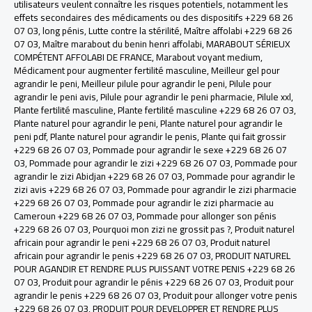
utilisateurs veulent connaître les risques potentiels, notamment les
effets secondaires des médicaments ou des dispositifs +229 68 26
07 03
,
long pénis
,
Lutte contre la stérilité
,
Maître affolabi +229 68 26
07 03
,
Maître marabout du benin henri affolabi
,
MARABOUT SÉRIEUX
COMPÉTENT AFFOLABI DE FRANCE
,
Marabout voyant medium
,
Médicament pour augmenter fertilité masculine
,
Meilleur gel pour
agrandir le peni
,
Meilleur pilule pour agrandir le peni
,
Pilule pour
agrandir le peni avis
,
Pilule pour agrandir le peni pharmacie
,
Pilule xxl
,
Plante fertilité masculine
,
Plante fertilité masculine +229 68 26 07 03
,
Plante naturel pour agrandir le peni
,
Plante naturel pour agrandir le
peni pdf
,
Plante naturel pour agrandir le penis
,
Plante qui fait grossir
+229 68 26 07 03
,
Pommade pour agrandir le sexe +229 68 26 07
03
,
Pommade pour agrandir le zizi +229 68 26 07 03
,
Pommade pour
agrandir le zizi Abidjan +229 68 26 07 03
,
Pommade pour agrandir le
zizi avis +229 68 26 07 03
,
Pommade pour agrandir le zizi pharmacie
+229 68 26 07 03
,
Pommade pour agrandir le zizi pharmacie au
Cameroun +229 68 26 07 03
,
Pommade pour allonger son pénis
+229 68 26 07 03
,
Pourquoi mon zizi ne grossit pas ?
,
Produit naturel
africain pour agrandir le peni +229 68 26 07 03
,
Produit naturel
africain pour agrandir le penis +229 68 26 07 03
,
PRODUIT NATUREL
POUR AGANDIR ET RENDRE PLUS PUISSANT VOTRE PENIS +229 68 26
07 03
,
Produit pour agrandir le pénis +229 68 26 07 03
,
Produit pour
agrandir le penis +229 68 26 07 03
,
Produit pour allonger votre penis
+229 68 26 07 03
,
PRODUIT POUR DEVELOPPER ET RENDRE PLUS