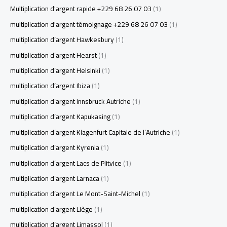
Multiplication d'argent rapide +229 68 26 07 03
(1)
multiplication d'argent témoignage +229 68 26 07 03
(1)
multiplication d’argent Hawkesbury
(1)
multiplication d’argent Hearst
(1)
multiplication d’argent Helsinki
(1)
multiplication d’argent Ibiza
(1)
multiplication d’argent Innsbruck Autriche
(1)
multiplication d’argent Kapukasing
(1)
multiplication d’argent Klagenfurt Capitale de l’Autriche
(1)
multiplication d’argent Kyrenia
(1)
multiplication d’argent Lacs de Plitvice
(1)
multiplication d’argent Larnaca
(1)
multiplication d’argent Le Mont-Saint-Michel
(1)
multiplication d’argent Liège
(1)
multiplication d’argent Limassol
(1)