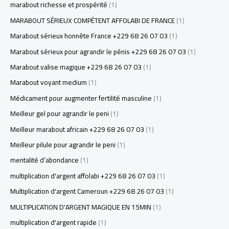
marabout richesse et prospérité
(1)
MARABOUT SÉRIEUX COMPÉTENT AFFOLABI DE FRANCE
(1)
Marabout sérieux honnête France +229 68 26 07 03
(1)
Marabout sérieux pour agrandir le pénis +229 68 26 07 03
(1)
Marabout valise magique +229 68 26 07 03
(1)
Marabout voyant medium
(1)
Médicament pour augmenter fertilité masculine
(1)
Meilleur gel pour agrandir le peni
(1)
Meilleur marabout africain +229 68 26 07 03
(1)
Meilleur pilule pour agrandir le peni
(1)
mentalité d’abondance
(1)
multiplication d'argent affolabi +229 68 26 07 03
(1)
Multiplication d'argent Cameroun +229 68 26 07 03
(1)
MULTIPLICATION D'ARGENT MAGIQUE EN 15MIN
(1)
multiplication d'argent rapide
(1)