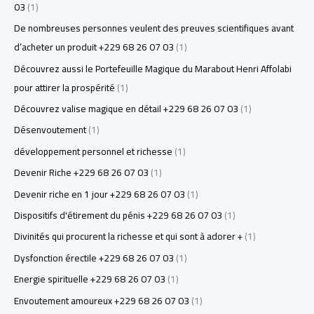
03
(1)
De nombreuses personnes veulent des preuves scientifiques avant
d’acheter un produit +229 68 26 07 03
(1)
Découvrez aussi le Portefeuille Magique du Marabout Henri Affolabi
pour attirer la prospérité
(1)
Découvrez valise magique en détail +229 68 26 07 03
(1)
Désenvoutement
(1)
développement personnel et richesse
(1)
Devenir Riche +229 68 26 07 03
(1)
Devenir riche en 1 jour +229 68 26 07 03
(1)
Dispositifs d'étirement du pénis +229 68 26 07 03
(1)
Divinités qui procurent la richesse et qui sont à adorer +
(1)
Dysfonction érectile +229 68 26 07 03
(1)
Energie spirituelle +229 68 26 07 03
(1)
Envoutement amoureux +229 68 26 07 03
(1)