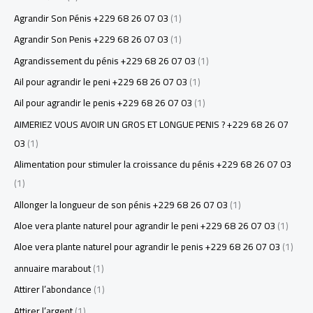
Agrandir Son Pénis +229 68 26 07 03
(1)
Agrandir Son Penis +229 68 26 07 03
(1)
Agrandissement du pénis +229 68 26 07 03
(1)
Ail pour agrandir le peni +229 68 26 07 03
(1)
Ail pour agrandir le penis +229 68 26 07 03
(1)
AIMERIEZ VOUS AVOIR UN GROS ET LONGUE PENIS ? +229 68 26 07
03
(1)
Alimentation pour stimuler la croissance du pénis +229 68 26 07 03
(1)
Allonger la longueur de son pénis +229 68 26 07 03
(1)
Aloe vera plante naturel pour agrandir le peni +229 68 26 07 03
(1)
Aloe vera plante naturel pour agrandir le penis +229 68 26 07 03
(1)
annuaire marabout
(1)
Attirer l’abondance
(1)
Attirer l’argent
(1)