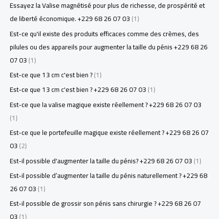
Essayez la Valise magnétisé pour plus de richesse, de prospérité et
de liberté économique. +229 68 26 07 03
(1)
Est-ce qu'il existe des produits efficaces comme des crèmes, des
pilules ou des appareils pour augmenter la taille du pénis +229 68 26
07 03
(1)
Est-ce que 13 cm c'est bien ?
(1)
Est-ce que 13 cm c'est bien ? +229 68 26 07 03
(1)
Est-ce que la valise magique existe réellement ? +229 68 26 07 03
(1)
Est-ce que le portefeuille magique existe réellement ? +229 68 26 07
03
(2)
Est-il possible d'augmenter la taille du pénis? +229 68 26 07 03
(1)
Est-il possible d’augmenter la taille du pénis naturellement ? +229 68
26 07 03
(1)
Est-il possible de grossir son pénis sans chirurgie ? +229 68 26 07
03
(1)