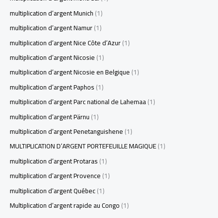
multiplication d’argent Munich
(1)
multiplication d’argent Namur
(1)
multiplication d’argent Nice Côte d’Azur
(1)
multiplication d’argent Nicosie
(1)
multiplication d’argent Nicosie en Belgique
(1)
multiplication d’argent Paphos
(1)
multiplication d’argent Parc national de Lahemaa
(1)
multiplication d’argent Pärnu
(1)
multiplication d’argent Penetanguishene
(1)
MULTIPLICATION D’ARGENT PORTEFEUILLE MAGIQUE
(1)
multiplication d’argent Protaras
(1)
multiplication d’argent Provence
(1)
multiplication d’argent Québec
(1)
Multiplication d’argent rapide au Congo
(1)