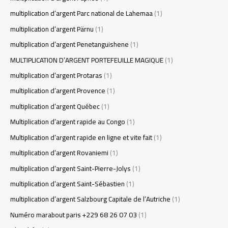
multiplication d’argent Parc national de Lahemaa
(1)
multiplication d’argent Pärnu
(1)
multiplication d’argent Penetanguishene
(1)
MULTIPLICATION D’ARGENT PORTEFEUILLE MAGIQUE
(1)
multiplication d’argent Protaras
(1)
multiplication d’argent Provence
(1)
multiplication d’argent Québec
(1)
Multiplication d’argent rapide au Congo
(1)
Multiplication d’argent rapide en ligne et vite fait
(1)
multiplication d’argent Rovaniemi
(1)
multiplication d’argent Saint-Pierre-Jolys
(1)
multiplication d’argent Saint-Sébastien
(1)
multiplication d’argent Salzbourg Capitale de l’Autriche
(1)
Numéro marabout paris +229 68 26 07 03
(1)