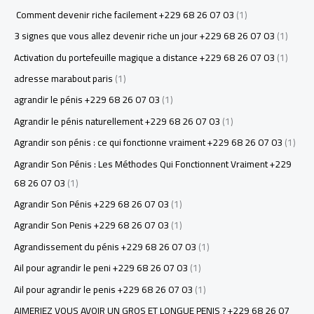
Comment devenir riche facilement +229 68 26 07 03
(1)
3 signes que vous allez devenir riche un jour +229 68 26 07 03
(1)
Activation du portefeuille magique a distance +229 68 26 07 03
(1)
adresse marabout paris
(1)
agrandir le pénis +229 68 26 07 03
(1)
Agrandir le pénis naturellement +229 68 26 07 03
(1)
Agrandir son pénis : ce qui fonctionne vraiment +229 68 26 07 03
(1)
Agrandir Son Pénis : Les Méthodes Qui Fonctionnent Vraiment +229
68 26 07 03
(1)
Agrandir Son Pénis +229 68 26 07 03
(1)
Agrandir Son Penis +229 68 26 07 03
(1)
Agrandissement du pénis +229 68 26 07 03
(1)
Ail pour agrandir le peni +229 68 26 07 03
(1)
Ail pour agrandir le penis +229 68 26 07 03
(1)
AIMERIEZ VOUS AVOIR UN GROS ET LONGUE PENIS ? +229 68 26 07