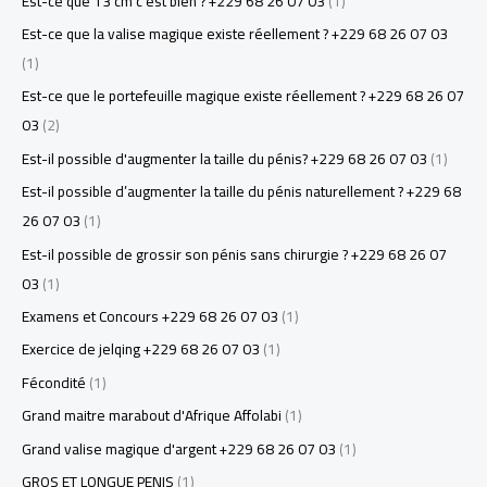
Est-ce que 13 cm c'est bien ? +229 68 26 07 03
(1)
Est-ce que la valise magique existe réellement ? +229 68 26 07 03
(1)
Est-ce que le portefeuille magique existe réellement ? +229 68 26 07
03
(2)
Est-il possible d'augmenter la taille du pénis? +229 68 26 07 03
(1)
Est-il possible d’augmenter la taille du pénis naturellement ? +229 68
26 07 03
(1)
Est-il possible de grossir son pénis sans chirurgie ? +229 68 26 07
03
(1)
Examens et Concours +229 68 26 07 03
(1)
Exercice de jelqing +229 68 26 07 03
(1)
Fécondité
(1)
Grand maitre marabout d'Afrique Affolabi
(1)
Grand valise magique d'argent +229 68 26 07 03
(1)
GROS ET LONGUE PENIS
(1)