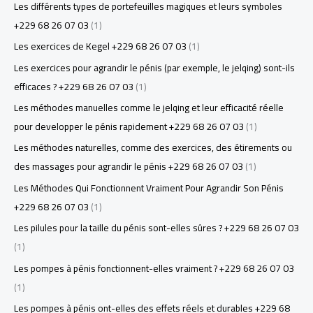
Les différents types de portefeuilles magiques et leurs symboles
+229 68 26 07 03
(1)
Les exercices de Kegel +229 68 26 07 03
(1)
Les exercices pour agrandir le pénis (par exemple, le jelqing) sont-ils
efficaces ? +229 68 26 07 03
(1)
Les méthodes manuelles comme le jelqing et leur efficacité réelle
pour developper le pénis rapidement +229 68 26 07 03
(1)
Les méthodes naturelles, comme des exercices, des étirements ou
des massages pour agrandir le pénis +229 68 26 07 03
(1)
Les Méthodes Qui Fonctionnent Vraiment Pour Agrandir Son Pénis
+229 68 26 07 03
(1)
Les pilules pour la taille du pénis sont-elles sûres ? +229 68 26 07 03
(1)
Les pompes à pénis fonctionnent-elles vraiment ? +229 68 26 07 03
(1)
Les pompes à pénis ont-elles des effets réels et durables +229 68