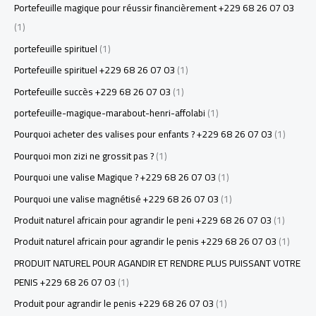
Portefeuille magique pour réussir financièrement +229 68 26 07 03
(1)
portefeuille spirituel
(1)
Portefeuille spirituel +229 68 26 07 03
(1)
Portefeuille succès +229 68 26 07 03
(1)
portefeuille-magique-marabout-henri-affolabi
(1)
Pourquoi acheter des valises pour enfants ? +229 68 26 07 03
(1)
Pourquoi mon zizi ne grossit pas ?
(1)
Pourquoi une valise Magique ? +229 68 26 07 03
(1)
Pourquoi une valise magnétisé +229 68 26 07 03
(1)
Produit naturel africain pour agrandir le peni +229 68 26 07 03
(1)
Produit naturel africain pour agrandir le penis +229 68 26 07 03
(1)
PRODUIT NATUREL POUR AGANDIR ET RENDRE PLUS PUISSANT VOTRE
PENIS +229 68 26 07 03
(1)
Produit pour agrandir le penis +229 68 26 07 03
(1)