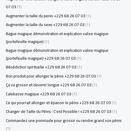
07 03
(1)
Augmenter la taille du penis +229 68 26 07 03
(1)
Augmenter la taille du sexe +229 68 26 07 03
(1)
Bague magique démonstration et explication valise magique
(portefeuille magique)
(1)
Bague magique démonstration et explication valise magique
(portefeuille magique) +229 68 26 07 03
(1)
Bénédiction spirituelle +229 68 26 07 03
(1)
Bon produit pour allonger le pénis +229 68 26 07 03
(1)
Ça va grossir et devenir longue +229 68 26 07 03
(1)
Calebasse magique +229 68 26 07 03
(1)
Ce qui pourrait allonger et épaissir le pénis +229 68 26 07 03
(1)
Changer de Taille du Pénis : C'est Possible ! +229 68 26 07 03
(1)
Commandez une pommade pour grossir ou rendre grand son pénis
(1)