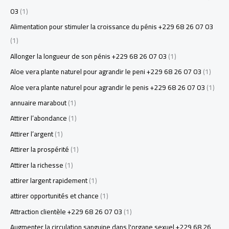
03
(1)
Alimentation pour stimuler la croissance du pénis +229 68 26 07 03
(1)
Allonger la longueur de son pénis +229 68 26 07 03
(1)
Aloe vera plante naturel pour agrandir le peni +229 68 26 07 03
(1)
Aloe vera plante naturel pour agrandir le penis +229 68 26 07 03
(1)
annuaire marabout
(1)
Attirer l’abondance
(1)
Attirer l’argent
(1)
Attirer la prospérité
(1)
Attirer la richesse
(1)
attirer largent rapidement
(1)
attirer opportunités et chance
(1)
Attraction clientèle +229 68 26 07 03
(1)
Augmenter la circulation sanguine dans l'organe sexuel +229 68 26