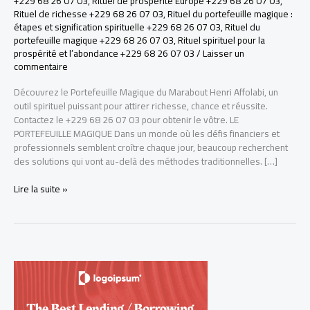
+229 68 26 07 03
,
Rituel de prospérité Europe +229 68 26 07 03
,
Rituel de richesse +229 68 26 07 03
,
Rituel du portefeuille magique :
étapes et signification spirituelle +229 68 26 07 03
,
Rituel du
portefeuille magique +229 68 26 07 03
,
Rituel spirituel pour la
prospérité et l’abondance +229 68 26 07 03
/
Laisser un
commentaire
Découvrez le Portefeuille Magique du Marabout Henri Affolabi, un
outil spirituel puissant pour attirer richesse, chance et réussite.
Contactez le +229 68 26 07 03 pour obtenir le vôtre. LE
PORTEFEUILLE MAGIQUE Dans un monde où les défis financiers et
professionnels semblent croître chaque jour, beaucoup recherchent
des solutions qui vont au-delà des méthodes traditionnelles. […]
Portefeuille
Lire la suite »
Magique
du
Marabout
Henri
Affolabi
:
Attirez
Richesse