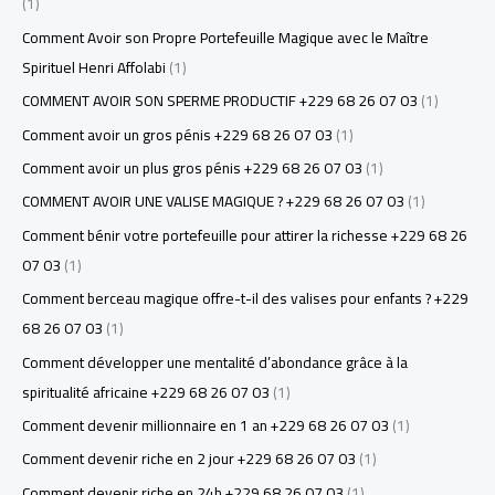
(1)
Comment Avoir son Propre Portefeuille Magique avec le Maître
Spirituel Henri Affolabi
(1)
COMMENT AVOIR SON SPERME PRODUCTIF +229 68 26 07 03
(1)
Comment avoir un gros pénis +229 68 26 07 03
(1)
Comment avoir un plus gros pénis +229 68 26 07 03
(1)
COMMENT AVOIR UNE VALISE MAGIQUE ? +229 68 26 07 03
(1)
Comment bénir votre portefeuille pour attirer la richesse +229 68 26
07 03
(1)
Comment berceau magique offre-t-il des valises pour enfants ? +229
68 26 07 03
(1)
Comment développer une mentalité d’abondance grâce à la
spiritualité africaine +229 68 26 07 03
(1)
Comment devenir millionnaire en 1 an +229 68 26 07 03
(1)
Comment devenir riche en 2 jour +229 68 26 07 03
(1)
Comment devenir riche en 24h +229 68 26 07 03
(1)