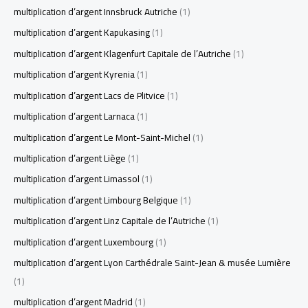
multiplication d’argent Innsbruck Autriche
(1)
multiplication d’argent Kapukasing
(1)
multiplication d’argent Klagenfurt Capitale de l’Autriche
(1)
multiplication d’argent Kyrenia
(1)
multiplication d’argent Lacs de Plitvice
(1)
multiplication d’argent Larnaca
(1)
multiplication d’argent Le Mont-Saint-Michel
(1)
multiplication d’argent Liège
(1)
multiplication d’argent Limassol
(1)
multiplication d’argent Limbourg Belgique
(1)
multiplication d’argent Linz Capitale de l’Autriche
(1)
multiplication d’argent Luxembourg
(1)
multiplication d’argent Lyon Carthédrale Saint-Jean & musée Lumière
(1)
multiplication d’argent Madrid
(1)