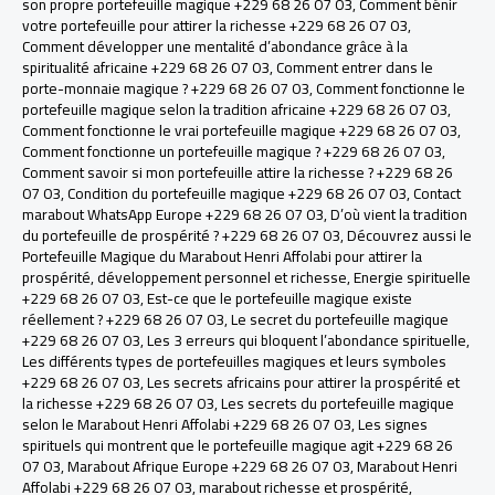
son propre portefeuille magique +229 68 26 07 03
,
Comment bénir
votre portefeuille pour attirer la richesse +229 68 26 07 03
,
Comment développer une mentalité d’abondance grâce à la
spiritualité africaine +229 68 26 07 03
,
Comment entrer dans le
porte-monnaie magique ? +229 68 26 07 03
,
Comment fonctionne le
portefeuille magique selon la tradition africaine +229 68 26 07 03
,
Comment fonctionne le vrai portefeuille magique +229 68 26 07 03
,
Comment fonctionne un portefeuille magique ? +229 68 26 07 03
,
Comment savoir si mon portefeuille attire la richesse ? +229 68 26
07 03
,
Condition du portefeuille magique +229 68 26 07 03
,
Contact
marabout WhatsApp Europe +229 68 26 07 03
,
D’où vient la tradition
du portefeuille de prospérité ? +229 68 26 07 03
,
Découvrez aussi le
Portefeuille Magique du Marabout Henri Affolabi pour attirer la
prospérité
,
développement personnel et richesse
,
Energie spirituelle
+229 68 26 07 03
,
Est-ce que le portefeuille magique existe
réellement ? +229 68 26 07 03
,
Le secret du portefeuille magique
+229 68 26 07 03
,
Les 3 erreurs qui bloquent l’abondance spirituelle
,
Les différents types de portefeuilles magiques et leurs symboles
+229 68 26 07 03
,
Les secrets africains pour attirer la prospérité et
la richesse +229 68 26 07 03
,
Les secrets du portefeuille magique
selon le Marabout Henri Affolabi +229 68 26 07 03
,
Les signes
spirituels qui montrent que le portefeuille magique agit +229 68 26
07 03
,
Marabout Afrique Europe +229 68 26 07 03
,
Marabout Henri
Affolabi +229 68 26 07 03
,
marabout richesse et prospérité
,