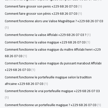
Comment faire grossir son penis +229 68 26 07 03
(1)
Comment faire grossir son pénis +229 68 26 07 03
(1)
Comment fonctionne alors une Valise Magnétique ? +229 68 26 07 03
(1)
Comment fonctionne la valise Affolabi +229 68 26 07 03 ?
(1)
Comment fonctionne la valise magique +229 68 26 07 03
(1)
Comment fonctionne la valise magique du maître Affolabi henri +229
68 26 07 03
(1)
Comment fonctionne la valise magique du puissant marabout Affolabi
+229 68 26 07 03
(1)
Comment fonctionne le portefeuille magique selon la tradition
africaine +229 68 26 07 03
(1)
Comment fonctionne le vrai portefeuille magique +229 68 26 07 03
(1)
Comment fonctionne un portefeuille magique ? +229 68 26 07 03
(1)