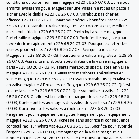
conditions du porte monnaie magique +229 68 26 07 03
,
Livres pour
enfants lavalisemagique
,
Magnétiser une Valise n’est pas un pacte à
signer avec le diable +229 68 26 07 03
,
Marabout pas cher et
efficace +229 68 26 07 03
,
Marabout sérieux honnête France +229
68 26 07 03
,
Marabout valise magique +229 68 26 07 03
,
Meilleur
marabout africain +229 68 26 07 03
,
Photo by La valise magique
,
Portefeuille magique +229 68 26 07 03
,
Portefeuille magique pour
devenir riche rapidement +229 68 26 07 03
,
Pourquoi acheter des
valises pour enfants ? +229 68 26 07 03
,
Pourquoi une valise
Magique ? +229 68 26 07 03
,
Pourquoi une valise magnétisé +229 68
26 07 03
,
Puissants marabouts spécialistes de la valise magique à
paris +229 68 26 07 03
,
Puissants marabouts specialistes en valise
magique +229 68 26 07 03
,
Puissants marabouts spécialistes en
valise magique +229 68 26 07 03
,
Puissants marabouts spécialistes
en valise magique à Bruxelles en Belgique +229 68 26 07 03
,
Qu'est-
ce que la valise ? +229 68 26 07 03
,
Que symbolise la valise ? +229
68 26 07 03
,
Quelle est la meilleure marque de valise ? +229 68 26
07 03
,
Quels sont les avantages des valisettes en tissu ? +229 68 26
07 03
,
Qui a inventé les valises à roulettes ? +229 68 26 07 03
,
Rangement pour équipement magique
,
Rangement pour équipement
magique +229 68 26 07 03
,
Richesse sans sacrifice ni conséquence
contacté moi sur WhatsApp +229 68 26 07 03
,
Sacrifice pour avoir de
l’argent +229 68 26 07 03
,
Temoignage de la valise magique du
monde entier +229 68 26 07 03
,
Valise de transport magique
,
Valise