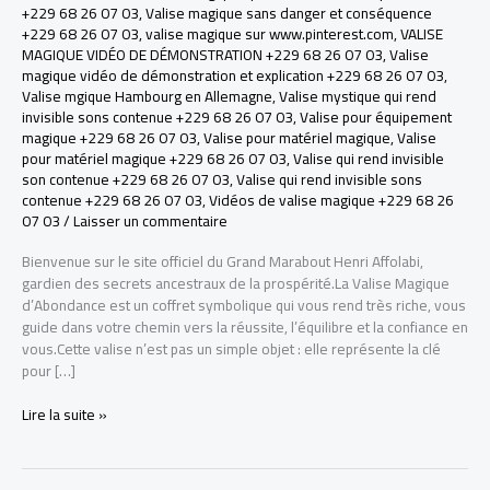
+229 68 26 07 03
,
Valise magique sans danger et conséquence
+229 68 26 07 03
,
valise magique sur www.pinterest.com
,
VALISE
MAGIQUE VIDÉO DE DÉMONSTRATION +229 68 26 07 03
,
Valise
magique vidéo de démonstration et explication +229 68 26 07 03
,
Valise mgique Hambourg en Allemagne
,
Valise mystique qui rend
invisible sons contenue +229 68 26 07 03
,
Valise pour équipement
magique +229 68 26 07 03
,
Valise pour matériel magique
,
Valise
pour matériel magique +229 68 26 07 03
,
Valise qui rend invisible
son contenue +229 68 26 07 03
,
Valise qui rend invisible sons
contenue +229 68 26 07 03
,
Vidéos de valise magique +229 68 26
07 03
/
Laisser un commentaire
Bienvenue sur le site officiel du Grand Marabout Henri Affolabi,
gardien des secrets ancestraux de la prospérité.La Valise Magique
d’Abondance est un coffret symbolique qui vous rend très riche, vous
guide dans votre chemin vers la réussite, l’équilibre et la confiance en
vous.Cette valise n’est pas un simple objet : elle représente la clé
pour […]
LA
Lire la suite »
VRAI
VALISE
MAGIQUE