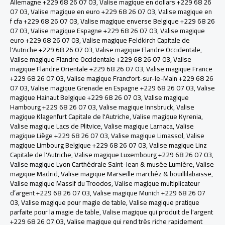
Allemagne +229 68 26 07 03
,
Valise magique en dollars +229 68 26
07 03
,
Valise magique en euro +229 68 26 07 03
,
Valise magique en
f cfa +229 68 26 07 03
,
Valise magique enverse Belgique +229 68 26
07 03
,
Valise magique Espagne +229 68 26 07 03
,
Valise magique
euro +229 68 26 07 03
,
Valise magique Feldkirch Capitale de
l'Autriche +229 68 26 07 03
,
Valise magique Flandre Occidentale
,
Valise magique Flandre Occidentale +229 68 26 07 03
,
Valise
magique Flandre Orientale +229 68 26 07 03
,
Valise magique France
+229 68 26 07 03
,
Valise magique Francfort-sur-le-Main +229 68 26
07 03
,
Valise magique Grenade en Espagne +229 68 26 07 03
,
Valise
magique Hainaut Belgique +229 68 26 07 03
,
Valise magique
Hambourg +229 68 26 07 03
,
Valise magique Innsbruck, Valise
magique Klagenfurt Capitale de l'Autriche
,
Valise magique Kyrenia
,
Valise magique Lacs de Plitvice
,
Valise magique Larnaca
,
Valise
magique Liège +229 68 26 07 03
,
Valise magique Limassol
,
Valise
magique Limbourg Belgique +229 68 26 07 03
,
Valise magique Linz
Capitale de l'Autriche
,
Valise magique Luxembourg +229 68 26 07 03
,
Valise magique Lyon Carthédrale Saint-Jean & musée Lumière
,
Valise
magique Madrid
,
Valise magique Marseille marchéz & bouillilabaisse
,
Valise magique Massif du Troodos
,
Valise magique multiplicateur
d’argent +229 68 26 07 03
,
Valise magique Munich +229 68 26 07
03
,
Valise magique pour magie de table
,
Valise magique pratique
parfaite pour la magie de table
,
Valise magique qui produit de l'argent
+229 68 26 07 03
,
Valise magique qui rend très riche rapidement