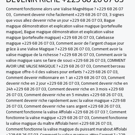
Comment fonctionne alors une Valise Magnétique ? +229 68 26 07
03
,
Comment devenir riche facilement +229 68 26 07 03
,
3 signes
que vous allez devenir riche un jour +229 68 26 07 03
,
Bague
magique démonstration et explication valise magique (portefeuille
magique)
,
Bague magique démonstration et explication valise
magique (portefeuille magique) +229 68 26 07 03
,
Calebasse
magique +229 68 26 07 03
,
Comment avoir de l’argent chaque jour
grâce à une Valise Magique ? +229 68 26 07 03
,
Comment avoir la
valise magique de la richesse ? +229 68 26 07 03
,
Comment avoir la
valise magique sans se faire de souci +229 68 26 07 03
,
COMMENT
AVOIR UNE VALISE MAGIQUE ? +229 68 26 07 03
,
Comment berceau
magique offre-t-il des valises pour enfants ? +229 68 26 07 03
,
Comment devenir millionnaire en 1 an +229 68 26 07 03
,
Comment
devenir riche en 2 jour +229 68 26 07 03
,
Comment devenir riche en
24h +229 68 26 07 03
,
Comment devenir riche en 3 mois +229 68
26 07 03
,
Comment devenir riche en 5 minutes +229 68 26 07 03
,
Comment devenir riche rapidement avec la valise magique +229 68
26 07 03
,
Comment devenir riche sans argent +229 68 26 07 03
,
Comment fonctionne la valise Affolabi +229 68 26 07 03 ?
,
Comment
fonctionne la valise magique +229 68 26 07 03
,
Comment fonctionne
la valise magique du maître Affolabi henri +229 68 26 07 03
,
Comment fonctionne la valise magique du puissant marabout Affolabi
+229 68 26 07 03
,
Comment la valise magique attire l’argent ? +229