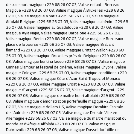
de transport magique +229 68 26 07 03
,
Valise enfant - Berceau
Magique +229 68 26 07 03
,
Valise magique À Bruxelles +229 68 26
07 03
,
Valise magique a paris +229 68 26 07 03
,
Valise magique
Affolabi Belgique +229 68 26 07 03
,
Valise magique au bénin +229 68
26 07 03
,
Valise magique au Guadeloupe +229 68 26 07 03
,
Valise
magique Ayia Napa
,
Valise magique Barcelone +229 68 26 07 03
,
Valise magique Berlin +229 68 26 07 03
,
Valise magique Bordeaux
place de la bourse +229 68 26 07 03
,
Valise magique Brabant
flamand +229 68 26 07 03
,
Valise magique Bratant Wallon +229 68
26 07 03
,
Valise magique Bruxelles près de Belgique +229 68 26 07
03
,
Valise magique burkina fasso +229 68 26 07 03
,
Valise magique
Cannes Glamour et festival de cinéma
,
Valise magique Chypre
,
Valise
magique Cologne +229 68 26 07 03
,
Valise magique conditions +229
68 26 07 03
,
Valise magique Côte d'Azur Saint-Tropez et Monaco
+229 68 26 07 03
,
Valise magique Croatie +229 68 26 07 03
,
Valise
magique d’ argent +229 68 26 07 03
,
Valise magique d’argent +229
68 26 07 03
,
Valise magique de maître henri affolabi +229 68 26 07
03
,
Valise magique démonstration portefeuille magique +229 68 26
07 03
,
Valise magique dollars US
,
Valise magique Dornbirn Capitale
de l'Autriche +229 68 26 07 03
,
Valise magique Dresde Ville en
Allemagne +229 68 26 07 03
,
Valise magique du maitre marabout du
monde et d'Afrique Affolabi +229 68 26 07 03
,
Valise magique
Dubrovnik +229 68 26 07 03
,
Valise magique Düsseldorf Ville en