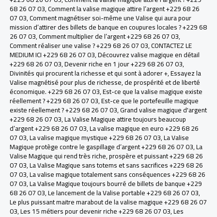
68 26 07 03
,
Comment la valise magique attire l’argent +229 68 26
07 03
,
Comment magnétiser soi-même une Valise qui aura pour
mission d’attirer des billets de banque en coupures locales ? +229 68
26 07 03
,
Comment multiplier de l’argent +229 68 26 07 03
,
Comment réaliser une valise ? +229 68 26 07 03
,
CONTACTEZ LE
MEDIUM ICI +229 68 26 07 03
,
Découvrez valise magique en détail
+229 68 26 07 03
,
Devenir riche en 1 jour +229 68 26 07 03
,
Divinités qui procurent la richesse et qui sont à adorer +
,
Essayez la
Valise magnétisé pour plus de richesse, de prospérité et de liberté
économique. +229 68 26 07 03
,
Est-ce que la valise magique existe
réellement ? +229 68 26 07 03
,
Est-ce que le portefeuille magique
existe réellement ? +229 68 26 07 03
,
Grand valise magique d'argent
+229 68 26 07 03
,
La Valise Magique attire toujours beaucoup
d’argent +229 68 26 07 03
,
La valise magique en euro +229 68 26
07 03
,
La valise magique mystique +229 68 26 07 03
,
La Valise
Magique protège contre le gaspillage d’argent +229 68 26 07 03
,
La
Valise Magique qui rend très riche, prospère et puissant +229 68 26
07 03
,
La Valise Magique sans totems et sans sacrifices +229 68 26
07 03
,
La valise magique totalement sans conséquences +229 68 26
07 03
,
La Valise Magique toujours bourré de billets de banque +229
68 26 07 03
,
Le lancement de la Valise portable +229 68 26 07 03
,
Le plus puissant maitre marabout de la valise magique +229 68 26 07
03
,
Les 15 métiers pour devenir riche +229 68 26 07 03
,
Les