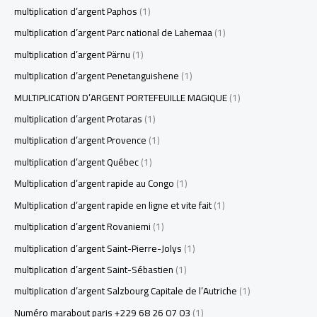
multiplication d’argent Paphos
(1)
multiplication d’argent Parc national de Lahemaa
(1)
multiplication d’argent Pärnu
(1)
multiplication d’argent Penetanguishene
(1)
MULTIPLICATION D’ARGENT PORTEFEUILLE MAGIQUE
(1)
multiplication d’argent Protaras
(1)
multiplication d’argent Provence
(1)
multiplication d’argent Québec
(1)
Multiplication d’argent rapide au Congo
(1)
Multiplication d’argent rapide en ligne et vite fait
(1)
multiplication d’argent Rovaniemi
(1)
multiplication d’argent Saint-Pierre-Jolys
(1)
multiplication d’argent Saint-Sébastien
(1)
multiplication d’argent Salzbourg Capitale de l’Autriche
(1)
Numéro marabout paris +229 68 26 07 03
(1)