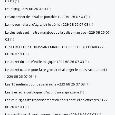
07 03
(1)
Le Jelqing +229 68 26 07 03
(1)
Le lancement de la Valise portable +229 68 26 07 03
(1)
Le moyen naturel d'agrandir le pénis +229 68 26 07 03
(1)
Le plus puissant maitre marabout de la valise magique +229 68 26 07
03
(1)
LE SECRET CHEZ LE PUISSANT MAITRE GUERISSEUR AFFOLABI +229
68 26 07 03
(1)
Le secret du portefeuille magique +229 68 26 07 03
(1)
Le secret naturel pour faire grossir et allonger le penis rapidement :
+229 68 26 07 03
(1)
Les 15 métiers pour devenir riche +229 68 26 07 03
(1)
Les 3 erreurs qui bloquent l’abondance spirituelle
(1)
Les chirurgies d'agrandissement du pénis sont-elles efficaces ? +229
68 26 07 03
(1)
Les conditions du porte monnaie magique +229 68 26 07 03
(1)