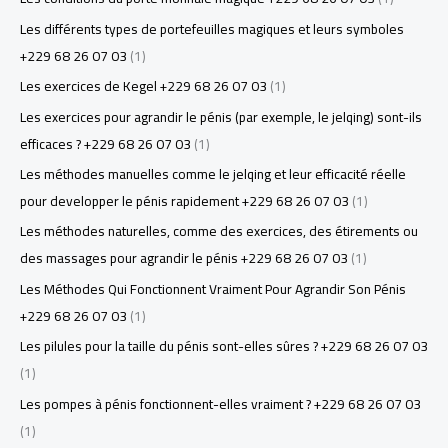
Les différents types de portefeuilles magiques et leurs symboles
+229 68 26 07 03
(1)
Les exercices de Kegel +229 68 26 07 03
(1)
Les exercices pour agrandir le pénis (par exemple, le jelqing) sont-ils
efficaces ? +229 68 26 07 03
(1)
Les méthodes manuelles comme le jelqing et leur efficacité réelle
pour developper le pénis rapidement +229 68 26 07 03
(1)
Les méthodes naturelles, comme des exercices, des étirements ou
des massages pour agrandir le pénis +229 68 26 07 03
(1)
Les Méthodes Qui Fonctionnent Vraiment Pour Agrandir Son Pénis
+229 68 26 07 03
(1)
Les pilules pour la taille du pénis sont-elles sûres ? +229 68 26 07 03
(1)
Les pompes à pénis fonctionnent-elles vraiment ? +229 68 26 07 03
(1)