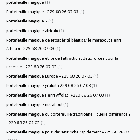
portefeuille magique
(1)
Portefeuille magique +229 68 26 07 03
(1)
Portefeuille Magique 2
(1)
portefeuille magique africain
(1)
Portefeuille magique de prospérité bénit par le marabout Henri
Affolabi +229 68 26 07 03
(1)
Portefeuille magique et loi de l’attraction : deux forces pour la
richesse +229 68 26 07 03
(1)
Portefeuille magique Europe +229 68 26 07 03
(1)
Portefeuille magique gratuit +229 68 26 07 03
(1)
Portefeuille magique Henri Affolabi +229 68 26 07 03
(1)
portefeuille magique marabout
(1)
Portefeuille magique ou portefeuille traditionnel : quelle différence ?
+229 68 26 07 03
(1)
Portefeuille magique pour devenir riche rapidement +229 68 26 07