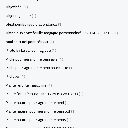
Objet béni
(1)
Objet mystique
(1)
objet symbolique d’abondance
(1)
Obtenir un portefeuille magique personnalisé +229 68 26 07 03
(1)
outil spirituel pour réussir
(1)
Photo by La valise magique
(1)
Pilule pour agrandir le peni avis
(1)
Pilule pour agrandir le peni pharmacie
(1)
Pilule xxl
(1)
Plante fertilité masculine
(1)
Plante fertilité masculine +229 68 26 07 03
(1)
Plante naturel pour agrandir le peni
(1)
Plante naturel pour agrandir le peni pdf
(1)
Plante naturel pour agrandir le penis
(1)