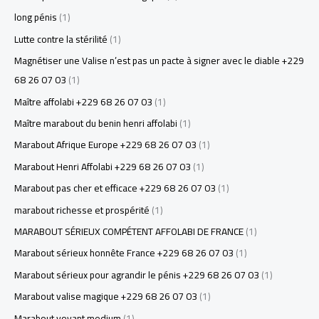
long pénis
(1)
Lutte contre la stérilité
(1)
Magnétiser une Valise n’est pas un pacte à signer avec le diable +229
68 26 07 03
(1)
Maître affolabi +229 68 26 07 03
(1)
Maître marabout du benin henri affolabi
(1)
Marabout Afrique Europe +229 68 26 07 03
(1)
Marabout Henri Affolabi +229 68 26 07 03
(1)
Marabout pas cher et efficace +229 68 26 07 03
(1)
marabout richesse et prospérité
(1)
MARABOUT SÉRIEUX COMPÉTENT AFFOLABI DE FRANCE
(1)
Marabout sérieux honnête France +229 68 26 07 03
(1)
Marabout sérieux pour agrandir le pénis +229 68 26 07 03
(1)
Marabout valise magique +229 68 26 07 03
(1)
Marabout voyant medium
(1)