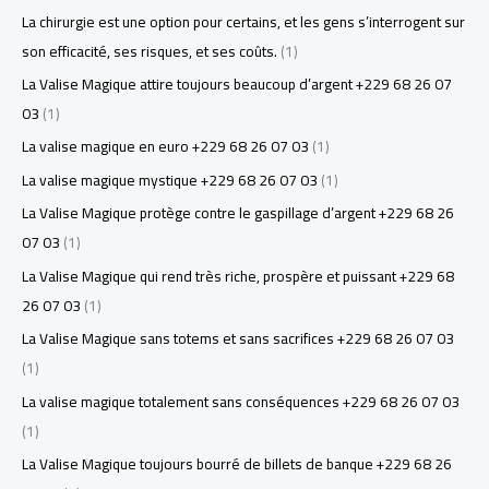
La chirurgie est une option pour certains, et les gens s’interrogent sur
son efficacité, ses risques, et ses coûts.
(1)
La Valise Magique attire toujours beaucoup d’argent +229 68 26 07
03
(1)
La valise magique en euro +229 68 26 07 03
(1)
La valise magique mystique +229 68 26 07 03
(1)
La Valise Magique protège contre le gaspillage d’argent +229 68 26
07 03
(1)
La Valise Magique qui rend très riche, prospère et puissant +229 68
26 07 03
(1)
La Valise Magique sans totems et sans sacrifices +229 68 26 07 03
(1)
La valise magique totalement sans conséquences +229 68 26 07 03
(1)
La Valise Magique toujours bourré de billets de banque +229 68 26