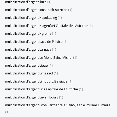
multiplication d’argent Ibiza
(1)
multiplication d’argent Innsbruck Autriche
(1)
multiplication d’argent Kapukasing
(1)
multiplication d’argent Klagenfurt Capitale de l’Autriche
(1)
multiplication d’argent Kyrenia
(1)
multiplication d’argent Lacs de Plitvice
(1)
multiplication d’argent Larnaca
(1)
multiplication d’argent Le Mont-Saint-Michel
(1)
multiplication d’argent Liège
(1)
multiplication d’argent Limassol
(1)
multiplication d’argent Limbourg Belgique
(1)
multiplication d’argent Linz Capitale de l’Autriche
(1)
multiplication d’argent Luxembourg
(1)
multiplication d’argent Lyon Carthédrale Saint-Jean & musée Lumière
(1)