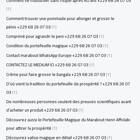
Comment se masturber sans risque après 60 ans +229 68 26 07 03
(1)
Comment trouver une pommade pour allonger et grossir le
pénis +229 68 26 07 03
(1)
Comprimé pour agrandir le peni +229 68 26 07 03
(1)
Condition du portefeuille magique +229 68 26 07 03
(1)
Contact marabout WhatsApp Europe +229 68 26 07 03
(1)
CONTACTEZ LE MEDIUM ICI +229 68 26 07 03
(1)
Crème pour faire grossir le bangala +229 68 26 07 03
(1)
D’où vient la tradition du portefeuille de prospérité ? +229 68 26 07
03
(1)
De nombreuses personnes veulent des preuves scientifiques avant
d’acheter un produit +229 68 26 07 03
(1)
Découvrez aussi le Portefeuille Magique du Marabout Henri Affolabi
pour attirer la prospérité
(1)
Découvrez valise magique en détail +229 68 26 07 03
(1)