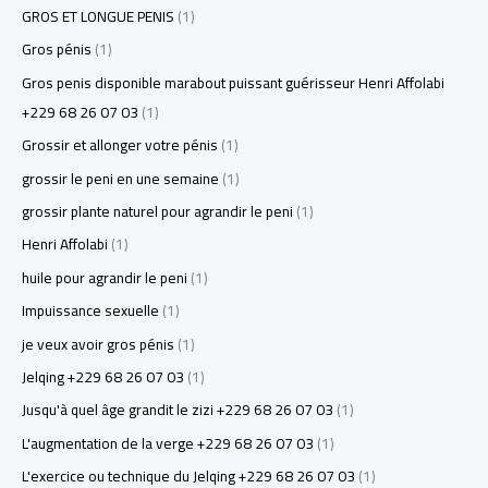
GROS ET LONGUE PENIS
(1)
Gros pénis
(1)
Gros penis disponible marabout puissant guérisseur Henri Affolabi
+229 68 26 07 03
(1)
Grossir et allonger votre pénis
(1)
grossir le peni en une semaine
(1)
grossir plante naturel pour agrandir le peni
(1)
Henri Affolabi
(1)
huile pour agrandir le peni
(1)
Impuissance sexuelle
(1)
je veux avoir gros pénis
(1)
Jelqing +229 68 26 07 03
(1)
Jusqu'à quel âge grandit le zizi +229 68 26 07 03
(1)
L'augmentation de la verge +229 68 26 07 03
(1)
L'exercice ou technique du Jelqing +229 68 26 07 03
(1)