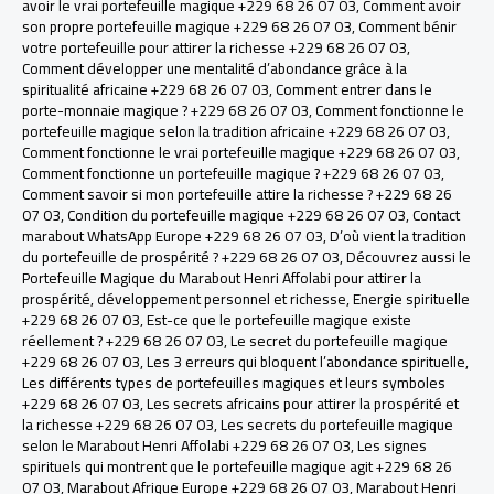
avoir le vrai portefeuille magique +229 68 26 07 03
,
Comment avoir
son propre portefeuille magique +229 68 26 07 03
,
Comment bénir
votre portefeuille pour attirer la richesse +229 68 26 07 03
,
Comment développer une mentalité d’abondance grâce à la
spiritualité africaine +229 68 26 07 03
,
Comment entrer dans le
porte-monnaie magique ? +229 68 26 07 03
,
Comment fonctionne le
portefeuille magique selon la tradition africaine +229 68 26 07 03
,
Comment fonctionne le vrai portefeuille magique +229 68 26 07 03
,
Comment fonctionne un portefeuille magique ? +229 68 26 07 03
,
Comment savoir si mon portefeuille attire la richesse ? +229 68 26
07 03
,
Condition du portefeuille magique +229 68 26 07 03
,
Contact
marabout WhatsApp Europe +229 68 26 07 03
,
D’où vient la tradition
du portefeuille de prospérité ? +229 68 26 07 03
,
Découvrez aussi le
Portefeuille Magique du Marabout Henri Affolabi pour attirer la
prospérité
,
développement personnel et richesse
,
Energie spirituelle
+229 68 26 07 03
,
Est-ce que le portefeuille magique existe
réellement ? +229 68 26 07 03
,
Le secret du portefeuille magique
+229 68 26 07 03
,
Les 3 erreurs qui bloquent l’abondance spirituelle
,
Les différents types de portefeuilles magiques et leurs symboles
+229 68 26 07 03
,
Les secrets africains pour attirer la prospérité et
la richesse +229 68 26 07 03
,
Les secrets du portefeuille magique
selon le Marabout Henri Affolabi +229 68 26 07 03
,
Les signes
spirituels qui montrent que le portefeuille magique agit +229 68 26
07 03
,
Marabout Afrique Europe +229 68 26 07 03
,
Marabout Henri