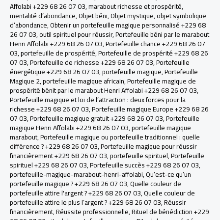
Affolabi +229 68 26 07 03
,
marabout richesse et prospérité
,
mentalité d’abondance
,
Objet béni
,
Objet mystique
,
objet symbolique
d’abondance
,
Obtenir un portefeuille magique personnalisé +229 68
26 07 03
,
outil spirituel pour réussir
,
Portefeuille béni par le marabout
Henri Affolabi +229 68 26 07 03
,
Portefeuille chance +229 68 26 07
03
,
portefeuille de prospérité
,
Portefeuille de prospérité +229 68 26
07 03
,
Portefeuille de richesse +229 68 26 07 03
,
Portefeuille
énergétique +229 68 26 07 03
,
portefeuille magique
,
Portefeuille
Magique 2
,
portefeuille magique africain
,
Portefeuille magique de
prospérité bénit par le marabout Henri Affolabi +229 68 26 07 03
,
Portefeuille magique et loi de l’attraction : deux forces pour la
richesse +229 68 26 07 03
,
Portefeuille magique Europe +229 68 26
07 03
,
Portefeuille magique gratuit +229 68 26 07 03
,
Portefeuille
magique Henri Affolabi +229 68 26 07 03
,
portefeuille magique
marabout
,
Portefeuille magique ou portefeuille traditionnel : quelle
différence ? +229 68 26 07 03
,
Portefeuille magique pour réussir
financièrement +229 68 26 07 03
,
portefeuille spirituel
,
Portefeuille
spirituel +229 68 26 07 03
,
Portefeuille succès +229 68 26 07 03
,
portefeuille-magique-marabout-henri-affolabi
,
Qu’est-ce qu’un
portefeuille magique ? +229 68 26 07 03
,
Quelle couleur de
portefeuille attire l'argent ? +229 68 26 07 03
,
Quelle couleur de
portefeuille attire le plus l’argent ? +229 68 26 07 03
,
Réussir
financièrement
,
Réussite professionnelle
,
Rituel de bénédiction +229