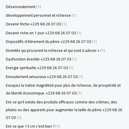
Désenvoutement
(1)
développement personnel et richesse
(1)
Devenir Riche +229 68 26 07 03
(1)
Devenir riche en 1 jour +229 68 26 07 03
(1)
Dispositifs d'étirement du pénis +229 68 26 07 03
(1)
Divinités qui procurent la richesse et qui sont à adorer +
(1)
Dysfonction érectile +229 68 26 07 03
(1)
Energie spirituelle +229 68 26 07 03
(1)
Envoutement amoureux +229 68 26 07 03
(1)
Essayez la Valise magnétisé pour plus de richesse, de prospérité et
de liberté économique. +229 68 26 07 03
(1)
Est-ce qu'il existe des produits efficaces comme des crèmes, des
pilules ou des appareils pour augmenter la taille du pénis +229 68 26
07 03
(1)
Est-ce que 13 cm c'est bien ?
(1)