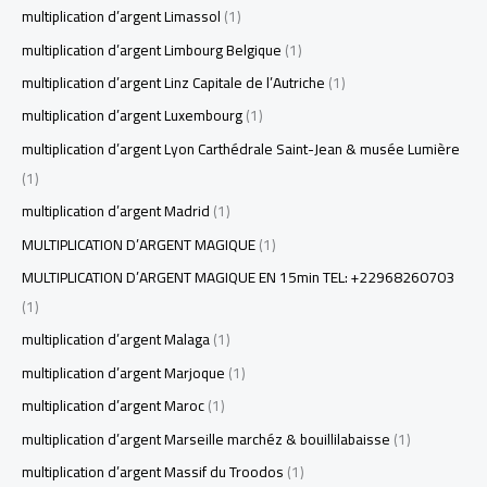
multiplication d’argent Limassol
(1)
multiplication d’argent Limbourg Belgique
(1)
multiplication d’argent Linz Capitale de l’Autriche
(1)
multiplication d’argent Luxembourg
(1)
multiplication d’argent Lyon Carthédrale Saint-Jean & musée Lumière
(1)
multiplication d’argent Madrid
(1)
MULTIPLICATION D’ARGENT MAGIQUE
(1)
MULTIPLICATION D’ARGENT MAGIQUE EN 15min TEL: +22968260703
(1)
multiplication d’argent Malaga
(1)
multiplication d’argent Marjoque
(1)
multiplication d’argent Maroc
(1)
multiplication d’argent Marseille marchéz & bouillilabaisse
(1)
multiplication d’argent Massif du Troodos
(1)