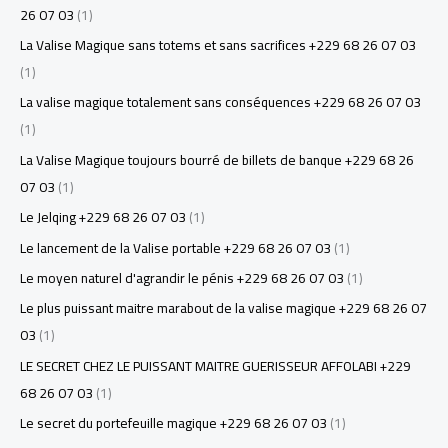
26 07 03
(1)
La Valise Magique sans totems et sans sacrifices +229 68 26 07 03
(1)
La valise magique totalement sans conséquences +229 68 26 07 03
(1)
La Valise Magique toujours bourré de billets de banque +229 68 26
07 03
(1)
Le Jelqing +229 68 26 07 03
(1)
Le lancement de la Valise portable +229 68 26 07 03
(1)
Le moyen naturel d'agrandir le pénis +229 68 26 07 03
(1)
Le plus puissant maitre marabout de la valise magique +229 68 26 07
03
(1)
LE SECRET CHEZ LE PUISSANT MAITRE GUERISSEUR AFFOLABI +229
68 26 07 03
(1)
Le secret du portefeuille magique +229 68 26 07 03
(1)