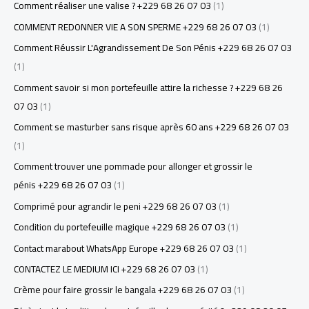
Comment réaliser une valise ? +229 68 26 07 03
(1)
COMMENT REDONNER VIE A SON SPERME +229 68 26 07 03
(1)
Comment Réussir L'Agrandissement De Son Pénis +229 68 26 07 03
(1)
Comment savoir si mon portefeuille attire la richesse ? +229 68 26
07 03
(1)
Comment se masturber sans risque après 60 ans +229 68 26 07 03
(1)
Comment trouver une pommade pour allonger et grossir le
pénis +229 68 26 07 03
(1)
Comprimé pour agrandir le peni +229 68 26 07 03
(1)
Condition du portefeuille magique +229 68 26 07 03
(1)
Contact marabout WhatsApp Europe +229 68 26 07 03
(1)
CONTACTEZ LE MEDIUM ICI +229 68 26 07 03
(1)
Crème pour faire grossir le bangala +229 68 26 07 03
(1)