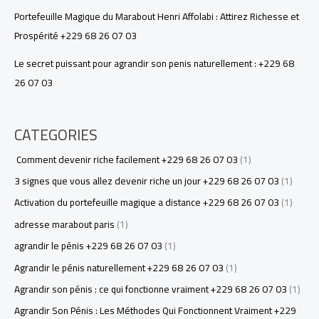
Portefeuille Magique du Marabout Henri Affolabi : Attirez Richesse et
Prospérité +229 68 26 07 03
Le secret puissant pour agrandir son penis naturellement : +229 68
26 07 03
CATEGORIES
Comment devenir riche facilement +229 68 26 07 03
(1)
3 signes que vous allez devenir riche un jour +229 68 26 07 03
(1)
Activation du portefeuille magique a distance +229 68 26 07 03
(1)
adresse marabout paris
(1)
agrandir le pénis +229 68 26 07 03
(1)
Agrandir le pénis naturellement +229 68 26 07 03
(1)
Agrandir son pénis : ce qui fonctionne vraiment +229 68 26 07 03
(1)
Agrandir Son Pénis : Les Méthodes Qui Fonctionnent Vraiment +229