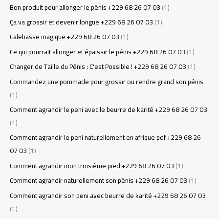
Bon produit pour allonger le pénis +229 68 26 07 03
(1)
Ça va grossir et devenir longue +229 68 26 07 03
(1)
Calebasse magique +229 68 26 07 03
(1)
Ce qui pourrait allonger et épaissir le pénis +229 68 26 07 03
(1)
Changer de Taille du Pénis : C'est Possible ! +229 68 26 07 03
(1)
Commandez une pommade pour grossir ou rendre grand son pénis
(1)
Comment agrandir le peni avec le beurre de karité +229 68 26 07 03
(1)
Comment agrandir le peni naturellement en afrique pdf +229 68 26
07 03
(1)
Comment agrandir mon troisième pied +229 68 26 07 03
(1)
Comment agrandir naturellement son pénis +229 68 26 07 03
(1)
Comment agrandir son peni avec beurre de karité +229 68 26 07 03
(1)