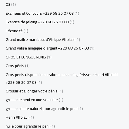
03
(1)
Examens et Concours +229 68 26 07 03
(1)
Exercice de jelqing +229 68 26 07 03
(1)
Fécondité
(1)
Grand maitre marabout d'Afrique Affolabi
(1)
Grand valise magique d'argent +229 68 26 07 03
(1)
GROS ET LONGUE PENIS
(1)
Gros pénis
(1)
Gros penis disponible marabout puissant guérisseur Henri Affolabi
+229 68 26 07 03
(1)
Grossir et allonger votre pénis
(1)
grossir le peni en une semaine
(1)
grossir plante naturel pour agrandir le peni
(1)
Henri Affolabi
(1)
huile pour agrandir le peni
(1)