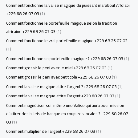
Comment fonctionne la valise magique du puissant marabout Affolabi
+229 68 26 07 03
(1)
Comment fonctionne le portefeuille magique selon la tradition
africaine +229 68 26 07 03
(1)
Comment fonctionne le vrai portefeuille magique +229 68 26 07 03
(1)
Comment fonctionne un portefeuille magique ? +229 68 26 07 03
(1)
Comment grossir le peni avec le miel +229 68 26 07 03
(1)
Comment grossir le peni avec petit cola +229 68 26 07 03
(1)
Comment la valise magique attire l’argent ? +229 68 26 07 03
(1)
Comment la valise magique attire l’argent +229 68 26 07 03
(1)
Comment magnétiser soi-même une Valise qui aura pour mission
d’attirer des billets de banque en coupures locales ? +229 68 26 07
03
(1)
Comment multiplier de l’argent +229 68 26 07 03
(1)