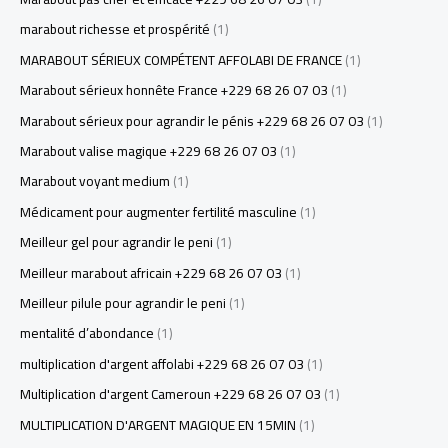
marabout richesse et prospérité
(1)
MARABOUT SÉRIEUX COMPÉTENT AFFOLABI DE FRANCE
(1)
Marabout sérieux honnête France +229 68 26 07 03
(1)
Marabout sérieux pour agrandir le pénis +229 68 26 07 03
(1)
Marabout valise magique +229 68 26 07 03
(1)
Marabout voyant medium
(1)
Médicament pour augmenter fertilité masculine
(1)
Meilleur gel pour agrandir le peni
(1)
Meilleur marabout africain +229 68 26 07 03
(1)
Meilleur pilule pour agrandir le peni
(1)
mentalité d’abondance
(1)
multiplication d'argent affolabi +229 68 26 07 03
(1)
Multiplication d'argent Cameroun +229 68 26 07 03
(1)
MULTIPLICATION D'ARGENT MAGIQUE EN 15MIN
(1)