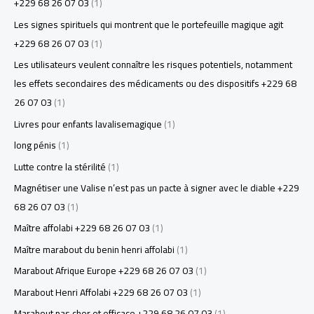
+229 68 26 07 03
(1)
Les signes spirituels qui montrent que le portefeuille magique agit
+229 68 26 07 03
(1)
Les utilisateurs veulent connaître les risques potentiels, notamment
les effets secondaires des médicaments ou des dispositifs +229 68
26 07 03
(1)
Livres pour enfants lavalisemagique
(1)
long pénis
(1)
Lutte contre la stérilité
(1)
Magnétiser une Valise n’est pas un pacte à signer avec le diable +229
68 26 07 03
(1)
Maître affolabi +229 68 26 07 03
(1)
Maître marabout du benin henri affolabi
(1)
Marabout Afrique Europe +229 68 26 07 03
(1)
Marabout Henri Affolabi +229 68 26 07 03
(1)
Marabout pas cher et efficace +229 68 26 07 03
(1)