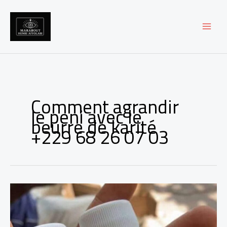
Aller
au
contenu
Comment agrandir
le peni avec le
beurre de karité
+229 68 26 07 03