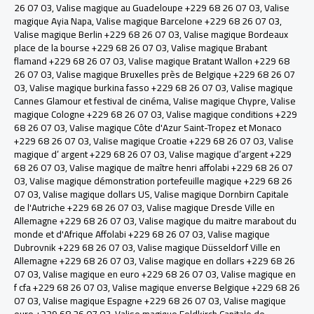
26 07 03
,
Valise magique au Guadeloupe +229 68 26 07 03
,
Valise
magique Ayia Napa
,
Valise magique Barcelone +229 68 26 07 03
,
Valise magique Berlin +229 68 26 07 03
,
Valise magique Bordeaux
place de la bourse +229 68 26 07 03
,
Valise magique Brabant
flamand +229 68 26 07 03
,
Valise magique Bratant Wallon +229 68
26 07 03
,
Valise magique Bruxelles près de Belgique +229 68 26 07
03
,
Valise magique burkina fasso +229 68 26 07 03
,
Valise magique
Cannes Glamour et festival de cinéma
,
Valise magique Chypre
,
Valise
magique Cologne +229 68 26 07 03
,
Valise magique conditions +229
68 26 07 03
,
Valise magique Côte d'Azur Saint-Tropez et Monaco
+229 68 26 07 03
,
Valise magique Croatie +229 68 26 07 03
,
Valise
magique d’ argent +229 68 26 07 03
,
Valise magique d’argent +229
68 26 07 03
,
Valise magique de maître henri affolabi +229 68 26 07
03
,
Valise magique démonstration portefeuille magique +229 68 26
07 03
,
Valise magique dollars US
,
Valise magique Dornbirn Capitale
de l'Autriche +229 68 26 07 03
,
Valise magique Dresde Ville en
Allemagne +229 68 26 07 03
,
Valise magique du maitre marabout du
monde et d'Afrique Affolabi +229 68 26 07 03
,
Valise magique
Dubrovnik +229 68 26 07 03
,
Valise magique Düsseldorf Ville en
Allemagne +229 68 26 07 03
,
Valise magique en dollars +229 68 26
07 03
,
Valise magique en euro +229 68 26 07 03
,
Valise magique en
f cfa +229 68 26 07 03
,
Valise magique enverse Belgique +229 68 26
07 03
,
Valise magique Espagne +229 68 26 07 03
,
Valise magique