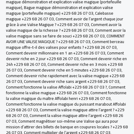
magique démonstration et explication valise magique (portefeuille
magique)
,
Bague magique démonstration et explication valise
magique (portefeuille magique) +229 68 26 07 03
,
Calebasse
magique +229 68 26 07 03
,
Comment avoir de l’argent chaque jour
grâce à une Valise Magique ? +229 68 26 07 03
,
Comment avoir la
valise magique de la richesse ? +229 68 26 07 03
,
Comment avoir la
valise magique sans se faire de souci +229 68 26 07 03
,
COMMENT
AVOIR UNE VALISE MAGIQUE ? +229 68 26 07 03
,
Comment berceau
magique offre-t-il des valises pour enfants ? +229 68 26 07 03
,
Comment devenir millionnaire en 1 an +229 68 26 07 03
,
Comment
devenir riche en 2 jour +229 68 26 07 03
,
Comment devenir riche en
24h +229 68 26 07 03
,
Comment devenir riche en 3 mois +229 68
26 07 03
,
Comment devenir riche en 5 minutes +229 68 26 07 03
,
Comment devenir riche rapidement avec la valise magique +229 68
26 07 03
,
Comment devenir riche sans argent +229 68 26 07 03
,
Comment fonctionne la valise Affolabi +229 68 26 07 03 ?
,
Comment
fonctionne la valise magique +229 68 26 07 03
,
Comment fonctionne
la valise magique du maître Affolabi henri +229 68 26 07 03
,
Comment fonctionne la valise magique du puissant marabout Affolabi
+229 68 26 07 03
,
Comment la valise magique attire l’argent ? +229
68 26 07 03
,
Comment la valise magique attire l’argent +229 68 26
07 03
,
Comment magnétiser soi-même une Valise qui aura pour
mission d’attirer des billets de banque en coupures locales ? +229 68
26 07 03
,
Comment multiplier de l’argent +229 68 26 07 03
,