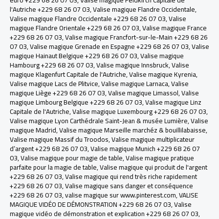
euro +229 68 26 07 03
,
Valise magique Feldkirch Capitale de
l'Autriche +229 68 26 07 03
,
Valise magique Flandre Occidentale
,
Valise magique Flandre Occidentale +229 68 26 07 03
,
Valise
magique Flandre Orientale +229 68 26 07 03
,
Valise magique France
+229 68 26 07 03
,
Valise magique Francfort-sur-le-Main +229 68 26
07 03
,
Valise magique Grenade en Espagne +229 68 26 07 03
,
Valise
magique Hainaut Belgique +229 68 26 07 03
,
Valise magique
Hambourg +229 68 26 07 03
,
Valise magique Innsbruck, Valise
magique Klagenfurt Capitale de l'Autriche
,
Valise magique Kyrenia
,
Valise magique Lacs de Plitvice
,
Valise magique Larnaca
,
Valise
magique Liège +229 68 26 07 03
,
Valise magique Limassol
,
Valise
magique Limbourg Belgique +229 68 26 07 03
,
Valise magique Linz
Capitale de l'Autriche
,
Valise magique Luxembourg +229 68 26 07 03
,
Valise magique Lyon Carthédrale Saint-Jean & musée Lumière
,
Valise
magique Madrid
,
Valise magique Marseille marchéz & bouillilabaisse
,
Valise magique Massif du Troodos
,
Valise magique multiplicateur
d’argent +229 68 26 07 03
,
Valise magique Munich +229 68 26 07
03
,
Valise magique pour magie de table
,
Valise magique pratique
parfaite pour la magie de table
,
Valise magique qui produit de l'argent
+229 68 26 07 03
,
Valise magique qui rend très riche rapidement
+229 68 26 07 03
,
Valise magique sans danger et conséquence
+229 68 26 07 03
,
valise magique sur www.pinterest.com
,
VALISE
MAGIQUE VIDÉO DE DÉMONSTRATION +229 68 26 07 03
,
Valise
magique vidéo de démonstration et explication +229 68 26 07 03
,