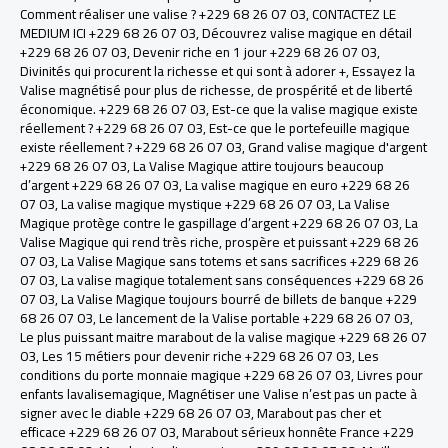
Comment réaliser une valise ? +229 68 26 07 03
,
CONTACTEZ LE
MEDIUM ICI +229 68 26 07 03
,
Découvrez valise magique en détail
+229 68 26 07 03
,
Devenir riche en 1 jour +229 68 26 07 03
,
Divinités qui procurent la richesse et qui sont à adorer +
,
Essayez la
Valise magnétisé pour plus de richesse, de prospérité et de liberté
économique. +229 68 26 07 03
,
Est-ce que la valise magique existe
réellement ? +229 68 26 07 03
,
Est-ce que le portefeuille magique
existe réellement ? +229 68 26 07 03
,
Grand valise magique d'argent
+229 68 26 07 03
,
La Valise Magique attire toujours beaucoup
d’argent +229 68 26 07 03
,
La valise magique en euro +229 68 26
07 03
,
La valise magique mystique +229 68 26 07 03
,
La Valise
Magique protège contre le gaspillage d’argent +229 68 26 07 03
,
La
Valise Magique qui rend très riche, prospère et puissant +229 68 26
07 03
,
La Valise Magique sans totems et sans sacrifices +229 68 26
07 03
,
La valise magique totalement sans conséquences +229 68 26
07 03
,
La Valise Magique toujours bourré de billets de banque +229
68 26 07 03
,
Le lancement de la Valise portable +229 68 26 07 03
,
Le plus puissant maitre marabout de la valise magique +229 68 26 07
03
,
Les 15 métiers pour devenir riche +229 68 26 07 03
,
Les
conditions du porte monnaie magique +229 68 26 07 03
,
Livres pour
enfants lavalisemagique
,
Magnétiser une Valise n’est pas un pacte à
signer avec le diable +229 68 26 07 03
,
Marabout pas cher et
efficace +229 68 26 07 03
,
Marabout sérieux honnête France +229