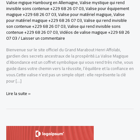
Valise mgique Hambourg en Allemagne
,
Valise mystique qui rend
invisible sons contenue +229 68 26 07 03
,
Valise pour équipement
magique +229 68 26 07 03
,
Valise pour matériel magique
,
Valise
pour matériel magique +229 68 26 07 03
,
Valise qui rend invisible
son contenue +229 68 26 07 03
,
Valise qui rend invisible sons
contenue +229 68 26 07 03
,
Vidéos de valise magique +229 68 26
07 03
/
Laisser un commentaire
Bienvenue sur le site officiel du Grand Marabout Henri Affolabi,
gardien des secrets ancestraux de la prospérité.La Valise Magique
d’Abondance est un coffret symbolique qui vous rend très riche, vous
guide dans votre chemin vers la réussite, l’équilibre et la confiance en
vous.Cette valise n’est pas un simple objet : elle représente la clé
pour […]
LA
Lire la suite »
VRAI
VALISE
MAGIQUE
POUR
DEVENIR
RICHE
+229