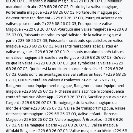
68 26 07 03
,
Marabout valise magique +229 68 26 07 03
,
Meilleur
marabout africain +229 68 26 07 03
,
Photo by La valise magique
,
Portefeuille magique +229 68 26 07 03
,
Portefeuille magique pour
devenir riche rapidement +229 68 26 07 03
,
Pourquoi acheter des
valises pour enfants ? +229 68 26 07 03
,
Pourquoi une valise
Magique ? +229 68 26 07 03
,
Pourquoi une valise magnétisé +229 68
26 07 03
,
Puissants marabouts spécialistes de la valise magique à
paris +229 68 26 07 03
,
Puissants marabouts specialistes en valise
magique +229 68 26 07 03
,
Puissants marabouts spécialistes en
valise magique +229 68 26 07 03
,
Puissants marabouts spécialistes
en valise magique à Bruxelles en Belgique +229 68 26 07 03
,
Qu'est-
ce que la valise ? +229 68 26 07 03
,
Que symbolise la valise ? +229
68 26 07 03
,
Quelle est la meilleure marque de valise ? +229 68 26
07 03
,
Quels sont les avantages des valisettes en tissu ? +229 68 26
07 03
,
Qui a inventé les valises à roulettes ? +229 68 26 07 03
,
Rangement pour équipement magique
,
Rangement pour équipement
magique +229 68 26 07 03
,
Richesse sans sacrifice ni conséquence
contacté moi sur WhatsApp +229 68 26 07 03
,
Sacrifice pour avoir de
l’argent +229 68 26 07 03
,
Temoignage de la valise magique du
monde entier +229 68 26 07 03
,
Valise de transport magique
,
Valise
de transport magique +229 68 26 07 03
,
Valise enfant - Berceau
Magique +229 68 26 07 03
,
Valise magique À Bruxelles +229 68 26
07 03
,
Valise magique a paris +229 68 26 07 03
,
Valise magique
Affolabi Belgique +229 68 26 07 03
,
Valise magique au bénin +229 68