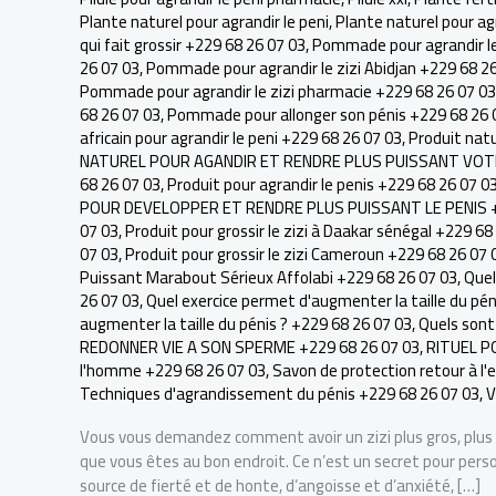
Plante naturel pour agrandir le peni
,
Plante naturel pour agr
qui fait grossir +229 68 26 07 03
,
Pommade pour agrandir le
26 07 03
,
Pommade pour agrandir le zizi Abidjan +229 68 2
Pommade pour agrandir le zizi pharmacie +229 68 26 07 03
68 26 07 03
,
Pommade pour allonger son pénis +229 68 26 
africain pour agrandir le peni +229 68 26 07 03
,
Produit natu
NATUREL POUR AGANDIR ET RENDRE PLUS PUISSANT VOTRE
68 26 07 03
,
Produit pour agrandir le penis +229 68 26 07 0
POUR DEVELOPPER ET RENDRE PLUS PUISSANT LE PENIS +
07 03
,
Produit pour grossir le zizi à Daakar sénégal +229 68
07 03
,
Produit pour grossir le zizi Cameroun +229 68 26 07 
Puissant Marabout Sérieux Affolabi +229 68 26 07 03
,
Quel
26 07 03
,
Quel exercice permet d'augmenter la taille du pén
augmenter la taille du pénis ? +229 68 26 07 03
,
Quels sont 
REDONNER VIE A SON SPERME +229 68 26 07 03
,
RITUEL P
l'homme +229 68 26 07 03
,
Savon de protection retour à l
Techniques d'agrandissement du pénis +229 68 26 07 03
,
V
Vous vous demandez comment avoir un zizi plus gros, plus l
que vous êtes au bon endroit. Ce n’est un secret pour perso
source de fierté et de honte, d’angoisse et d’anxiété, […]