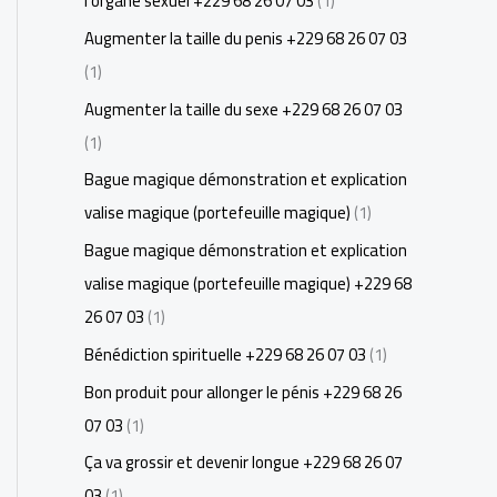
l'organe sexuel +229 68 26 07 03
(1)
Augmenter la taille du penis +229 68 26 07 03
(1)
Augmenter la taille du sexe +229 68 26 07 03
(1)
Bague magique démonstration et explication
valise magique (portefeuille magique)
(1)
Bague magique démonstration et explication
valise magique (portefeuille magique) +229 68
26 07 03
(1)
Bénédiction spirituelle +229 68 26 07 03
(1)
Bon produit pour allonger le pénis +229 68 26
07 03
(1)
Ça va grossir et devenir longue +229 68 26 07
03
(1)