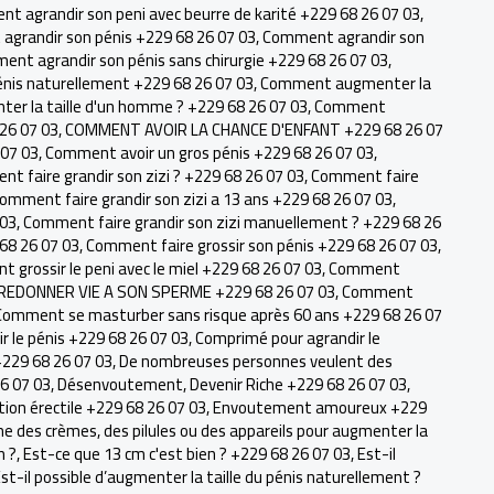
t agrandir son peni avec beurre de karité +229 68 26 07 03
,
grandir son pénis +229 68 26 07 03
,
Comment agrandir son
nt agrandir son pénis sans chirurgie +229 68 26 07 03
,
nis naturellement +229 68 26 07 03
,
Comment augmenter la
r la taille d'un homme ? +229 68 26 07 03
,
Comment
 26 07 03
,
COMMENT AVOIR LA CHANCE D'ENFANT +229 68 26 07
07 03
,
Comment avoir un gros pénis +229 68 26 07 03
,
t faire grandir son zizi ? +229 68 26 07 03
,
Comment faire
omment faire grandir son zizi a 13 ans +229 68 26 07 03
,
 03
,
Comment faire grandir son zizi manuellement ? +229 68 26
 68 26 07 03
,
Comment faire grossir son pénis +229 68 26 07 03
,
 grossir le peni avec le miel +229 68 26 07 03
,
Comment
EDONNER VIE A SON SPERME +229 68 26 07 03
,
Comment
Comment se masturber sans risque après 60 ans +229 68 26 07
 le pénis +229 68 26 07 03
,
Comprimé pour agrandir le
+229 68 26 07 03
,
De nombreuses personnes veulent des
26 07 03
,
Désenvoutement
,
Devenir Riche +229 68 26 07 03
,
ion érectile +229 68 26 07 03
,
Envoutement amoureux +229
me des crèmes, des pilules ou des appareils pour augmenter la
n ?
,
Est-ce que 13 cm c'est bien ? +229 68 26 07 03
,
Est-il
st-il possible d’augmenter la taille du pénis naturellement ?