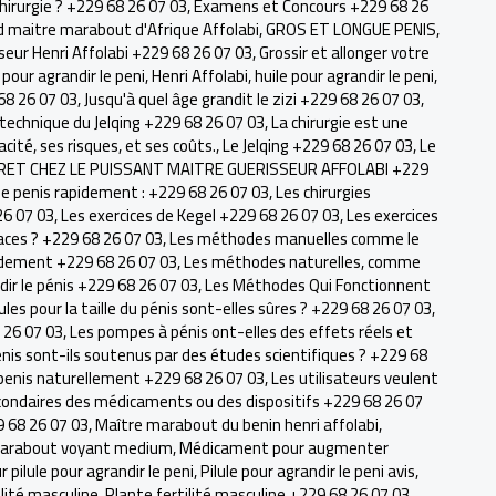
chirurgie ? +229 68 26 07 03
,
Examens et Concours +229 68 26
 maitre marabout d'Afrique Affolabi
,
GROS ET LONGUE PENIS
,
seur Henri Affolabi +229 68 26 07 03
,
Grossir et allonger votre
 pour agrandir le peni
,
Henri Affolabi
,
huile pour agrandir le peni
,
68 26 07 03
,
Jusqu'à quel âge grandit le zizi +229 68 26 07 03
,
 technique du Jelqing +229 68 26 07 03
,
La chirurgie est une
acité, ses risques, et ses coûts.
,
Le Jelqing +229 68 26 07 03
,
Le
RET CHEZ LE PUISSANT MAITRE GUERISSEUR AFFOLABI +229
r le penis rapidement : +229 68 26 07 03
,
Les chirurgies
26 07 03
,
Les exercices de Kegel +229 68 26 07 03
,
Les exercices
icaces ? +229 68 26 07 03
,
Les méthodes manuelles comme le
apidement +229 68 26 07 03
,
Les méthodes naturelles, comme
ir le pénis +229 68 26 07 03
,
Les Méthodes Qui Fonctionnent
lules pour la taille du pénis sont-elles sûres ? +229 68 26 07 03
,
 26 07 03
,
Les pompes à pénis ont-elles des effets réels et
énis sont-ils soutenus par des études scientifiques ? +229 68
e penis naturellement +229 68 26 07 03
,
Les utilisateurs veulent
condaires des médicaments ou des dispositifs +229 68 26 07
9 68 26 07 03
,
Maître marabout du benin henri affolabi
,
arabout voyant medium
,
Médicament pour augmenter
r pilule pour agrandir le peni
,
Pilule pour agrandir le peni avis
,
ilité masculine
,
Plante fertilité masculine +229 68 26 07 03
,