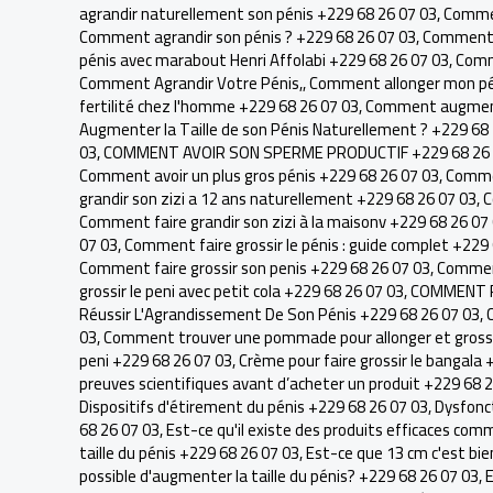
agrandir naturellement son pénis +229 68 26 07 03
,
Commen
Comment agrandir son pénis ? +229 68 26 07 03
,
Comment a
pénis avec marabout Henri Affolabi +229 68 26 07 03
,
Comme
Comment Agrandir Votre Pénis,
,
Comment allonger mon pé
fertilité chez l'homme +229 68 26 07 03
,
Comment augmente
Augmenter la Taille de son Pénis Naturellement ? +229 68
03
,
COMMENT AVOIR SON SPERME PRODUCTIF +229 68 26 
Comment avoir un plus gros pénis +229 68 26 07 03
,
Commen
grandir son zizi a 12 ans naturellement +229 68 26 07 03
,
C
Comment faire grandir son zizi à la maisonv +229 68 26 07
07 03
,
Comment faire grossir le pénis : guide complet +229
Comment faire grossir son penis +229 68 26 07 03
,
Comment
grossir le peni avec petit cola +229 68 26 07 03
,
COMMENT R
Réussir L'Agrandissement De Son Pénis +229 68 26 07 03
,
03
,
Comment trouver une pommade pour allonger et grossir
peni +229 68 26 07 03
,
Crème pour faire grossir le bangala 
preuves scientifiques avant d’acheter un produit +229 68 
Dispositifs d'étirement du pénis +229 68 26 07 03
,
Dysfonct
68 26 07 03
,
Est-ce qu'il existe des produits efficaces com
taille du pénis +229 68 26 07 03
,
Est-ce que 13 cm c'est bie
possible d'augmenter la taille du pénis? +229 68 26 07 03
,
E