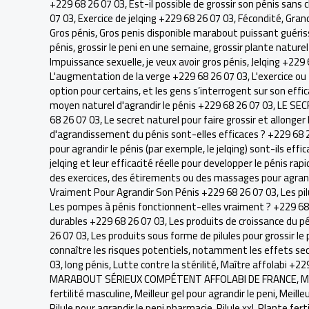
+229 68 26 07 03
,
Est-il possible de grossir son pénis sans 
07 03
,
Exercice de jelqing +229 68 26 07 03
,
Fécondité
,
Grand
Gros pénis
,
Gros penis disponible marabout puissant guéris
pénis
,
grossir le peni en une semaine
,
grossir plante naturel
Impuissance sexuelle
,
je veux avoir gros pénis
,
Jelqing +229 
L'augmentation de la verge +229 68 26 07 03
,
L'exercice ou
option pour certains, et les gens s’interrogent sur son effic
moyen naturel d'agrandir le pénis +229 68 26 07 03
,
LE SEC
68 26 07 03
,
Le secret naturel pour faire grossir et allonge
d'agrandissement du pénis sont-elles efficaces ? +229 68 
pour agrandir le pénis (par exemple, le jelqing) sont-ils eff
jelqing et leur efficacité réelle pour developper le pénis r
des exercices, des étirements ou des massages pour agrand
Vraiment Pour Agrandir Son Pénis +229 68 26 07 03
,
Les pi
Les pompes à pénis fonctionnent-elles vraiment ? +229 68
durables +229 68 26 07 03
,
Les produits de croissance du p
26 07 03
,
Les produits sous forme de pilules pour grossir l
connaître les risques potentiels, notamment les effets se
03
,
long pénis
,
Lutte contre la stérilité
,
Maître affolabi +22
MARABOUT SÉRIEUX COMPÉTENT AFFOLABI DE FRANCE
,
M
fertilité masculine
,
Meilleur gel pour agrandir le peni
,
Meilleu
Pilule pour agrandir le peni pharmacie
,
Pilule xxl
,
Plante fert