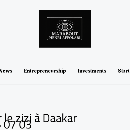
 News
Entrepreneurship
Investments
Star
 le zizi à Daakar
 07 03