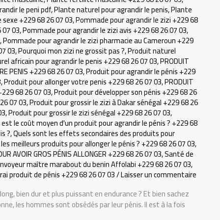
andir le peni pdf
,
Plante naturel pour agrandir le penis
,
Plante
 sexe +229 68 26 07 03
,
Pommade pour agrandir le zizi +229 68
6 07 03
,
Pommade pour agrandir le zizi avis +229 68 26 07 03
,
,
Pommade pour agrandir le zizi pharmacie au Cameroun +229
07 03
,
Pourquoi mon zizi ne grossit pas ?
,
Produit naturel
rel africain pour agrandir le penis +229 68 26 07 03
,
PRODUIT
 PENIS +229 68 26 07 03
,
Produit pour agrandir le pénis +229
3
,
Produit pour allonger votre penis +229 68 26 07 03
,
PRODUIT
229 68 26 07 03
,
Produit pour développer son pénis +229 68 26
 26 07 03
,
Produit pour grossir le zizi à Dakar sénégal +229 68 26
03
,
Produit pour grossir le zizi sénégal +229 68 26 07 03
,
 est le coût moyen d'un produit pour agrandir le pénis ? +229 68
is ?
,
Quels sont les effets secondaires des produits pour
les meilleurs produits pour allonger le pénis ? +229 68 26 07 03
,
OUR AVOIR GROS PÉNIS ALLONGER +229 68 26 07 03
,
Santé de
'envoyeur maître marabout du benin Affolabi +229 68 26 07 03
,
rai produit de pénis +229 68 26 07 03
/
Laisser un commentaire
ong, bien dur et plus puissant en endurance ? Et bien sachez
nne, les hommes sont obsédés par leur pénis. Il est à la fois