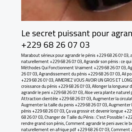
Le secret puissant pour agran
+229 68 26 07 03
Marabout sérieux pour agrandir le pénis +229 68 26 07 03
,
naturellement +229 68 26 07 03
,
Agrandir son pénis : ce q
Méthodes Qui Fonctionnent Vraiment +229 68 26 07 03
,
Ag
26 07 03
,
Agrandissement du pénis +229 68 26 07 03
,
Ail p
+229 68 26 07 03
,
AIMERIEZ VOUS AVOIR UN GROS ET LONGU
croissance du pénis +229 68 26 07 03
,
Allonger la longueur 
agrandir le peni +229 68 26 07 03
,
Aloe vera plante naturel 
Attraction clientèle +229 68 26 07 03
,
Augmenter la circula
Augmenter la taille du penis +229 68 26 07 03
,
Augmenter la
pénis +229 68 26 07 03
,
Ça va grossir et devenir longue +22
68 26 07 03
,
Changer de Taille du Pénis : C'est Possible ! +2
rendre grand son pénis
,
Comment agrandir le peni avec le b
naturellement en afrique pdf +229 68 26 07 03
,
Comment ag