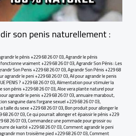
dir son penis naturellement :
agrandir le pénis +229 68 26 07 03
,
Agrandir le pénis
ui fonctionne vraiment +229 68 26 07 03
,
Agrandir Son Pénis : Les
randir Son Penis +229 68 26 07 03
,
Agrandir Son Pénis +229 68
our agrandir le peni +229 68 26 07 03
,
Ail pour agrandir le penis
E PENIS ? +229 68 26 07 03
,
Alimentation pour stimuler la
de son pénis +229 68 26 07 03
,
Aloe vera plante naturel pour
pour agrandir le penis +229 68 26 07 03
,
annuaire marabout
,
tion sanguine dans l'organe sexuel +229 68 26 07 03
,
 taille du sexe +229 68 26 07 03
,
Bon produit pour allonger le
9 68 26 07 03
,
Ce qui pourrait allonger et épaissir le pénis +229
29 68 26 07 03
,
Commandez une pommade pour grossir ou
eurre de karité +229 68 26 07 03
,
Comment agrandir le peni
randir mon troisième pied +229 68 26 07 03
,
Comment