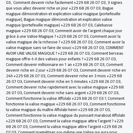
03
,
Comment devenir riche facilement +229 68 26 07 03
,
3 signes
que vous allez devenir riche un jour +229 68 26 07 03
,
Bague
magique démonstration et explication valise magique (portefeuille
magique)
,
Bague magique démonstration et explication valise
magique (portefeuille magique) +229 68 26 07 03
,
Calebasse
magique +229 68 26 07 03
,
Comment avoir de l’argent chaque jour
grâce à une Valise Magique ? +229 68 26 07 03
,
Comment avoir la
valise magique de la richesse ? +229 68 26 07 03
,
Comment avoir la
valise magique sans se faire de souci +229 68 26 07 03
,
COMMENT
AVOIR UNE VALISE MAGIQUE ? +229 68 26 07 03
,
Comment berceau
magique offre-t-il des valises pour enfants ? +229 68 26 07 03
,
Comment devenir millionnaire en 1 an +229 68 26 07 03
,
Comment
devenir riche en 2 jour +229 68 26 07 03
,
Comment devenir riche en
24h +229 68 26 07 03
,
Comment devenir riche en 3 mois +229 68
26 07 03
,
Comment devenir riche en 5 minutes +229 68 26 07 03
,
Comment devenir riche rapidement avec la valise magique +229 68
26 07 03
,
Comment devenir riche sans argent +229 68 26 07 03
,
Comment fonctionne la valise Affolabi +229 68 26 07 03 ?
,
Comment
fonctionne la valise magique +229 68 26 07 03
,
Comment fonctionne
la valise magique du maître Affolabi henri +229 68 26 07 03
,
Comment fonctionne la valise magique du puissant marabout Affolabi
+229 68 26 07 03
,
Comment la valise magique attire l’argent ? +229
68 26 07 03
,
Comment la valise magique attire l’argent +229 68 26
07 03
,
Comment magnétiser soi-même une Valise qui aura pour