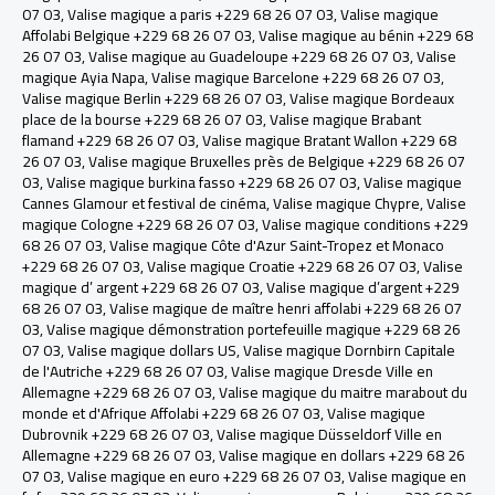
07 03
,
Valise magique a paris +229 68 26 07 03
,
Valise magique
Affolabi Belgique +229 68 26 07 03
,
Valise magique au bénin +229 68
26 07 03
,
Valise magique au Guadeloupe +229 68 26 07 03
,
Valise
magique Ayia Napa
,
Valise magique Barcelone +229 68 26 07 03
,
Valise magique Berlin +229 68 26 07 03
,
Valise magique Bordeaux
place de la bourse +229 68 26 07 03
,
Valise magique Brabant
flamand +229 68 26 07 03
,
Valise magique Bratant Wallon +229 68
26 07 03
,
Valise magique Bruxelles près de Belgique +229 68 26 07
03
,
Valise magique burkina fasso +229 68 26 07 03
,
Valise magique
Cannes Glamour et festival de cinéma
,
Valise magique Chypre
,
Valise
magique Cologne +229 68 26 07 03
,
Valise magique conditions +229
68 26 07 03
,
Valise magique Côte d'Azur Saint-Tropez et Monaco
+229 68 26 07 03
,
Valise magique Croatie +229 68 26 07 03
,
Valise
magique d’ argent +229 68 26 07 03
,
Valise magique d’argent +229
68 26 07 03
,
Valise magique de maître henri affolabi +229 68 26 07
03
,
Valise magique démonstration portefeuille magique +229 68 26
07 03
,
Valise magique dollars US
,
Valise magique Dornbirn Capitale
de l'Autriche +229 68 26 07 03
,
Valise magique Dresde Ville en
Allemagne +229 68 26 07 03
,
Valise magique du maitre marabout du
monde et d'Afrique Affolabi +229 68 26 07 03
,
Valise magique
Dubrovnik +229 68 26 07 03
,
Valise magique Düsseldorf Ville en
Allemagne +229 68 26 07 03
,
Valise magique en dollars +229 68 26
07 03
,
Valise magique en euro +229 68 26 07 03
,
Valise magique en