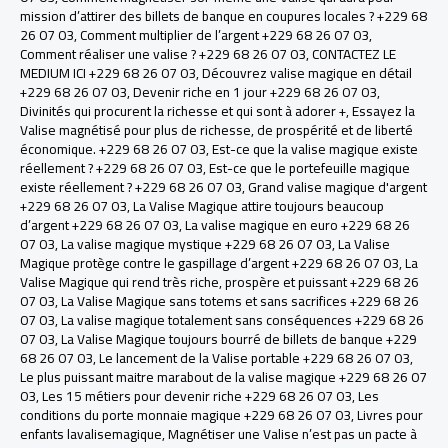
mission d’attirer des billets de banque en coupures locales ? +229 68
26 07 03
,
Comment multiplier de l’argent +229 68 26 07 03
,
Comment réaliser une valise ? +229 68 26 07 03
,
CONTACTEZ LE
MEDIUM ICI +229 68 26 07 03
,
Découvrez valise magique en détail
+229 68 26 07 03
,
Devenir riche en 1 jour +229 68 26 07 03
,
Divinités qui procurent la richesse et qui sont à adorer +
,
Essayez la
Valise magnétisé pour plus de richesse, de prospérité et de liberté
économique. +229 68 26 07 03
,
Est-ce que la valise magique existe
réellement ? +229 68 26 07 03
,
Est-ce que le portefeuille magique
existe réellement ? +229 68 26 07 03
,
Grand valise magique d'argent
+229 68 26 07 03
,
La Valise Magique attire toujours beaucoup
d’argent +229 68 26 07 03
,
La valise magique en euro +229 68 26
07 03
,
La valise magique mystique +229 68 26 07 03
,
La Valise
Magique protège contre le gaspillage d’argent +229 68 26 07 03
,
La
Valise Magique qui rend très riche, prospère et puissant +229 68 26
07 03
,
La Valise Magique sans totems et sans sacrifices +229 68 26
07 03
,
La valise magique totalement sans conséquences +229 68 26
07 03
,
La Valise Magique toujours bourré de billets de banque +229
68 26 07 03
,
Le lancement de la Valise portable +229 68 26 07 03
,
Le plus puissant maitre marabout de la valise magique +229 68 26 07
03
,
Les 15 métiers pour devenir riche +229 68 26 07 03
,
Les
conditions du porte monnaie magique +229 68 26 07 03
,
Livres pour
enfants lavalisemagique
,
Magnétiser une Valise n’est pas un pacte à