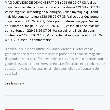
MAGIQUE VIDÉO DE DÉMONSTRATION +229 68 26 07 03
,
Valise
magique vidéo de démonstration et explication +229 68 26 07 03
,
Valise mgique Hambourg en Allemagne
,
Valise mystique qui rend
invisible sons contenue +229 68 26 07 03
,
Valise pour équipement
magique +229 68 26 07 03
,
Valise pour matériel magique
,
Valise
pour matériel magique +229 68 26 07 03
,
Valise qui rend invisible
son contenue +229 68 26 07 03
,
Valise qui rend invisible sons
contenue +229 68 26 07 03
,
Vidéos de valise magique +229 68 26
07 03
/
Laisser un commentaire
Bienvenue sur le site officiel du Grand Marabout Henri Affolabi,
gardien des secrets ancestraux de la prospérité.La Valise Magique
d’Abondance est un coffret symbolique qui vous rend très riche, vous
guide dans votre chemin vers la réussite, l’équilibre et la confiance en
vous.Cette valise n’est pas un simple objet : elle représente la clé
pour […]
LA
Lire la suite »
VRAI
VALISE
MAGIQUE
POUR
DEVENIR