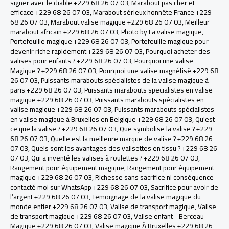
signer avec le diable +229 68 26 07 03
,
Marabout pas cher et
efficace +229 68 26 07 03
,
Marabout sérieux honnête France +229
68 26 07 03
,
Marabout valise magique +229 68 26 07 03
,
Meilleur
marabout africain +229 68 26 07 03
,
Photo by La valise magique
,
Portefeuille magique +229 68 26 07 03
,
Portefeuille magique pour
devenir riche rapidement +229 68 26 07 03
,
Pourquoi acheter des
valises pour enfants ? +229 68 26 07 03
,
Pourquoi une valise
Magique ? +229 68 26 07 03
,
Pourquoi une valise magnétisé +229 68
26 07 03
,
Puissants marabouts spécialistes de la valise magique à
paris +229 68 26 07 03
,
Puissants marabouts specialistes en valise
magique +229 68 26 07 03
,
Puissants marabouts spécialistes en
valise magique +229 68 26 07 03
,
Puissants marabouts spécialistes
en valise magique à Bruxelles en Belgique +229 68 26 07 03
,
Qu'est-
ce que la valise ? +229 68 26 07 03
,
Que symbolise la valise ? +229
68 26 07 03
,
Quelle est la meilleure marque de valise ? +229 68 26
07 03
,
Quels sont les avantages des valisettes en tissu ? +229 68 26
07 03
,
Qui a inventé les valises à roulettes ? +229 68 26 07 03
,
Rangement pour équipement magique
,
Rangement pour équipement
magique +229 68 26 07 03
,
Richesse sans sacrifice ni conséquence
contacté moi sur WhatsApp +229 68 26 07 03
,
Sacrifice pour avoir de
l’argent +229 68 26 07 03
,
Temoignage de la valise magique du
monde entier +229 68 26 07 03
,
Valise de transport magique
,
Valise
de transport magique +229 68 26 07 03
,
Valise enfant - Berceau
Magique +229 68 26 07 03
,
Valise magique À Bruxelles +229 68 26