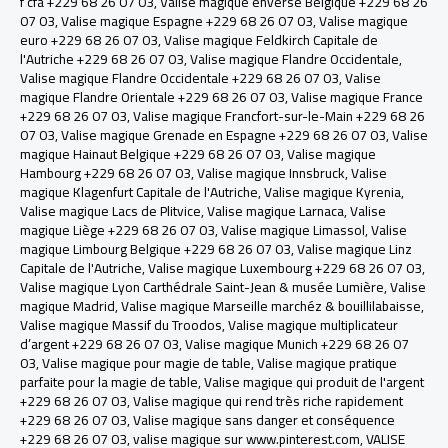
f cfa +229 68 26 07 03
,
Valise magique enverse Belgique +229 68 26
07 03
,
Valise magique Espagne +229 68 26 07 03
,
Valise magique
euro +229 68 26 07 03
,
Valise magique Feldkirch Capitale de
l'Autriche +229 68 26 07 03
,
Valise magique Flandre Occidentale
,
Valise magique Flandre Occidentale +229 68 26 07 03
,
Valise
magique Flandre Orientale +229 68 26 07 03
,
Valise magique France
+229 68 26 07 03
,
Valise magique Francfort-sur-le-Main +229 68 26
07 03
,
Valise magique Grenade en Espagne +229 68 26 07 03
,
Valise
magique Hainaut Belgique +229 68 26 07 03
,
Valise magique
Hambourg +229 68 26 07 03
,
Valise magique Innsbruck, Valise
magique Klagenfurt Capitale de l'Autriche
,
Valise magique Kyrenia
,
Valise magique Lacs de Plitvice
,
Valise magique Larnaca
,
Valise
magique Liège +229 68 26 07 03
,
Valise magique Limassol
,
Valise
magique Limbourg Belgique +229 68 26 07 03
,
Valise magique Linz
Capitale de l'Autriche
,
Valise magique Luxembourg +229 68 26 07 03
,
Valise magique Lyon Carthédrale Saint-Jean & musée Lumière
,
Valise
magique Madrid
,
Valise magique Marseille marchéz & bouillilabaisse
,
Valise magique Massif du Troodos
,
Valise magique multiplicateur
d’argent +229 68 26 07 03
,
Valise magique Munich +229 68 26 07
03
,
Valise magique pour magie de table
,
Valise magique pratique
parfaite pour la magie de table
,
Valise magique qui produit de l'argent
+229 68 26 07 03
,
Valise magique qui rend très riche rapidement
+229 68 26 07 03
,
Valise magique sans danger et conséquence
+229 68 26 07 03
,
valise magique sur www.pinterest.com
,
VALISE