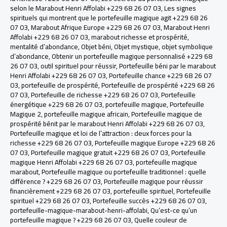
selon le Marabout Henri Affolabi +229 68 26 07 03
,
Les signes
spirituels qui montrent que le portefeuille magique agit +229 68 26
07 03
,
Marabout Afrique Europe +229 68 26 07 03
,
Marabout Henri
Affolabi +229 68 26 07 03
,
marabout richesse et prospérité
,
mentalité d’abondance
,
Objet béni
,
Objet mystique
,
objet symbolique
d’abondance
,
Obtenir un portefeuille magique personnalisé +229 68
26 07 03
,
outil spirituel pour réussir
,
Portefeuille béni par le marabout
Henri Affolabi +229 68 26 07 03
,
Portefeuille chance +229 68 26 07
03
,
portefeuille de prospérité
,
Portefeuille de prospérité +229 68 26
07 03
,
Portefeuille de richesse +229 68 26 07 03
,
Portefeuille
énergétique +229 68 26 07 03
,
portefeuille magique
,
Portefeuille
Magique 2
,
portefeuille magique africain
,
Portefeuille magique de
prospérité bénit par le marabout Henri Affolabi +229 68 26 07 03
,
Portefeuille magique et loi de l’attraction : deux forces pour la
richesse +229 68 26 07 03
,
Portefeuille magique Europe +229 68 26
07 03
,
Portefeuille magique gratuit +229 68 26 07 03
,
Portefeuille
magique Henri Affolabi +229 68 26 07 03
,
portefeuille magique
marabout
,
Portefeuille magique ou portefeuille traditionnel : quelle
différence ? +229 68 26 07 03
,
Portefeuille magique pour réussir
financièrement +229 68 26 07 03
,
portefeuille spirituel
,
Portefeuille
spirituel +229 68 26 07 03
,
Portefeuille succès +229 68 26 07 03
,
portefeuille-magique-marabout-henri-affolabi
,
Qu’est-ce qu’un
portefeuille magique ? +229 68 26 07 03
,
Quelle couleur de