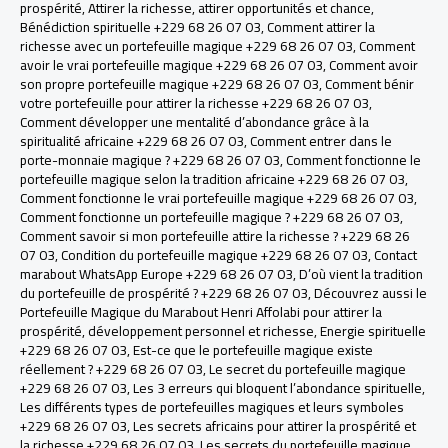
prospérité
,
Attirer la richesse
,
attirer opportunités et chance
,
Bénédiction spirituelle +229 68 26 07 03
,
Comment attirer la
richesse avec un portefeuille magique +229 68 26 07 03
,
Comment
avoir le vrai portefeuille magique +229 68 26 07 03
,
Comment avoir
son propre portefeuille magique +229 68 26 07 03
,
Comment bénir
votre portefeuille pour attirer la richesse +229 68 26 07 03
,
Comment développer une mentalité d’abondance grâce à la
spiritualité africaine +229 68 26 07 03
,
Comment entrer dans le
porte-monnaie magique ? +229 68 26 07 03
,
Comment fonctionne le
portefeuille magique selon la tradition africaine +229 68 26 07 03
,
Comment fonctionne le vrai portefeuille magique +229 68 26 07 03
,
Comment fonctionne un portefeuille magique ? +229 68 26 07 03
,
Comment savoir si mon portefeuille attire la richesse ? +229 68 26
07 03
,
Condition du portefeuille magique +229 68 26 07 03
,
Contact
marabout WhatsApp Europe +229 68 26 07 03
,
D’où vient la tradition
du portefeuille de prospérité ? +229 68 26 07 03
,
Découvrez aussi le
Portefeuille Magique du Marabout Henri Affolabi pour attirer la
prospérité
,
développement personnel et richesse
,
Energie spirituelle
+229 68 26 07 03
,
Est-ce que le portefeuille magique existe
réellement ? +229 68 26 07 03
,
Le secret du portefeuille magique
+229 68 26 07 03
,
Les 3 erreurs qui bloquent l’abondance spirituelle
,
Les différents types de portefeuilles magiques et leurs symboles
+229 68 26 07 03
,
Les secrets africains pour attirer la prospérité et
la richesse +229 68 26 07 03
,
Les secrets du portefeuille magique