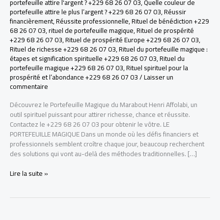
portefeuille attire l'argent ? +229 68 26 07 03
,
Quelle couleur de
portefeuille attire le plus l’argent ? +229 68 26 07 03
,
Réussir
financièrement
,
Réussite professionnelle
,
Rituel de bénédiction +229
68 26 07 03
,
rituel de portefeuille magique
,
Rituel de prospérité
+229 68 26 07 03
,
Rituel de prospérité Europe +229 68 26 07 03
,
Rituel de richesse +229 68 26 07 03
,
Rituel du portefeuille magique :
étapes et signification spirituelle +229 68 26 07 03
,
Rituel du
portefeuille magique +229 68 26 07 03
,
Rituel spirituel pour la
prospérité et l’abondance +229 68 26 07 03
/
Laisser un
commentaire
Découvrez le Portefeuille Magique du Marabout Henri Affolabi, un
outil spirituel puissant pour attirer richesse, chance et réussite.
Contactez le +229 68 26 07 03 pour obtenir le vôtre. LE
PORTEFEUILLE MAGIQUE Dans un monde où les défis financiers et
professionnels semblent croître chaque jour, beaucoup recherchent
des solutions qui vont au-delà des méthodes traditionnelles. […]
Portefeuille
Lire la suite »
Magique
du
Marabout
Henri