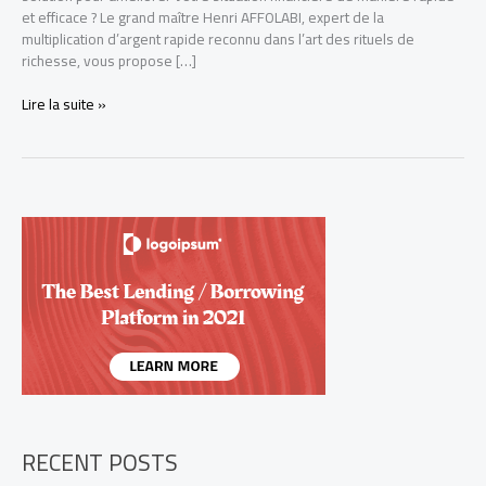
et efficace ? Le grand maître Henri AFFOLABI, expert de la
multiplication d’argent rapide reconnu dans l’art des rituels de
richesse, vous propose […]
Tout
Lire la suite »
savoir
sur
la
multiplication
d’argent
rapide
+229
68
26
07
03
RECENT POSTS