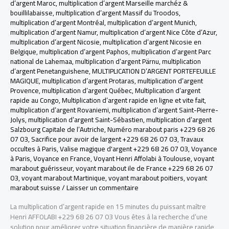
d’argent Maroc
,
multiplication d’argent Marseille marchéz &
bouillilabaisse
,
multiplication d’argent Massif du Troodos
,
multiplication d’argent Montréal
,
multiplication d’argent Munich
,
multiplication d’argent Namur
,
multiplication d’argent Nice Côte d’Azur
,
multiplication d’argent Nicosie
,
multiplication d’argent Nicosie en
Belgique
,
multiplication d’argent Paphos
,
multiplication d’argent Parc
national de Lahemaa
,
multiplication d’argent Pärnu
,
multiplication
d’argent Penetanguishene
,
MULTIPLICATION D’ARGENT PORTEFEUILLE
MAGIQUE
,
multiplication d’argent Protaras
,
multiplication d’argent
Provence
,
multiplication d’argent Québec
,
Multiplication d’argent
rapide au Congo
,
Multiplication d’argent rapide en ligne et vite fait
,
multiplication d’argent Rovaniemi
,
multiplication d’argent Saint-Pierre-
Jolys
,
multiplication d’argent Saint-Sébastien
,
multiplication d’argent
Salzbourg Capitale de l’Autriche
,
Numéro marabout paris +229 68 26
07 03
,
Sacrifice pour avoir de largent +229 68 26 07 03
,
Travaux
occultes à Paris
,
Valise magique d'argent +229 68 26 07 03
,
Voyance
à Paris
,
Voyance en France
,
Voyant Henri Affolabi à Toulouse
,
voyant
marabout guérisseur
,
voyant marabout ile de France +229 68 26 07
03
,
voyant marabout Martinique
,
voyant marabout poitiers
,
voyant
marabout suisse
/
Laisser un commentaire
La multiplication d’argent rapide en 15 minutes du puissant maître
Henri AFFOLABI +229 68 26 07 03 Vous êtes à la recherche d’une
solution pour améliorer votre situation financière de manière rapide