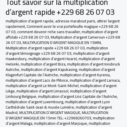
Tout savoir sur la multiplication
d’argent rapide +229 68 26 07 03
multiplication d'argent rapide
,
adresse marabout paris
,
attirer largent
rapidement
,
Comment avoir le vrai portefeuille magique +229 68 26
07 03
,
comment devenir riche sans travailler
,
multiplication d'argent
affolabi +229 68 26 07 03
,
Multiplication d'argent Cameroun +229 68
26 07 03
,
MULTIPLICATION D'ARGENT MAGIQUE EN 15MIN
,
Multiplication d'argent rapide +229 68 26 07 03
,
multiplication
d'argent témoignage +229 68 26 07 03
,
multiplication d’argent
Hawkesbury
,
multiplication d’argent Hearst
,
multiplication d’argent
Helsinki
,
multiplication d’argent Ibiza
,
multiplication d’argent Innsbruck
Autriche
,
multiplication d’argent Kapukasing
,
multiplication d’argent
Klagenfurt Capitale de l’Autriche
,
multiplication d’argent Kyrenia
,
multiplication d’argent Lacs de Plitvice
,
multiplication d’argent Larnaca
,
multiplication d’argent Le Mont-Saint-Michel
,
multiplication d’argent
Liège
,
multiplication d’argent Limassol
,
multiplication d’argent
Limbourg Belgique
,
multiplication d’argent Linz Capitale de l’Autriche
,
multiplication d’argent Luxembourg
,
multiplication d’argent Lyon
Carthédrale Saint-Jean & musée Lumière
,
multiplication d’argent
Madrid
,
MULTIPLICATION D’ARGENT MAGIQUE
,
MULTIPLICATION
D’ARGENT MAGIQUE EN 15min TEL: +22968260703
,
multiplication
d’argent Malaga
,
multiplication d’argent Marjoque
,
multiplication