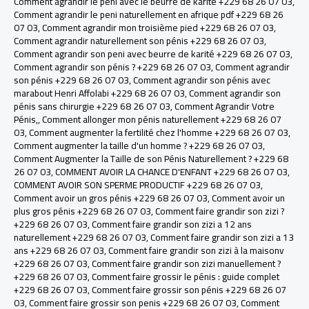
Comment agrandir le peni avec le beurre de karité +229 68 26 07 03
,
Comment agrandir le peni naturellement en afrique pdf +229 68 26
07 03
,
Comment agrandir mon troisième pied +229 68 26 07 03
,
Comment agrandir naturellement son pénis +229 68 26 07 03
,
Comment agrandir son peni avec beurre de karité +229 68 26 07 03
,
Comment agrandir son pénis ? +229 68 26 07 03
,
Comment agrandir
son pénis +229 68 26 07 03
,
Comment agrandir son pénis avec
marabout Henri Affolabi +229 68 26 07 03
,
Comment agrandir son
pénis sans chirurgie +229 68 26 07 03
,
Comment Agrandir Votre
Pénis,
,
Comment allonger mon pénis naturellement +229 68 26 07
03
,
Comment augmenter la fertilité chez l'homme +229 68 26 07 03
,
Comment augmenter la taille d'un homme ? +229 68 26 07 03
,
Comment Augmenter la Taille de son Pénis Naturellement ? +229 68
26 07 03
,
COMMENT AVOIR LA CHANCE D'ENFANT +229 68 26 07 03
,
COMMENT AVOIR SON SPERME PRODUCTIF +229 68 26 07 03
,
Comment avoir un gros pénis +229 68 26 07 03
,
Comment avoir un
plus gros pénis +229 68 26 07 03
,
Comment faire grandir son zizi ?
+229 68 26 07 03
,
Comment faire grandir son zizi a 12 ans
naturellement +229 68 26 07 03
,
Comment faire grandir son zizi a 13
ans +229 68 26 07 03
,
Comment faire grandir son zizi à la maisonv
+229 68 26 07 03
,
Comment faire grandir son zizi manuellement ?
+229 68 26 07 03
,
Comment faire grossir le pénis : guide complet
+229 68 26 07 03
,
Comment faire grossir son pénis +229 68 26 07
03
,
Comment faire grossir son penis +229 68 26 07 03
,
Comment