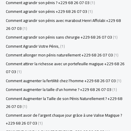
Comment agrandir son pénis ? +229 68 26 07 03
(1)
Comment agrandir son pénis +229 68 26 07 03
(1)
Comment agrandir son pénis avec marabout Henri Affolabi +229 68
26 07 03
(1)
Comment agrandir son pénis sans chirurgie +229 68 26 07 03
(1)
Comment Agrandir Votre Pénis,
(1)
Comment allonger mon pénis naturellement +229 68 26 07 03
(1)
Comment attirer la richesse avec un portefeuille magique +229 68 26
07 03
(1)
Comment augmenter la fertilité chez l'homme +229 68 26 07 03
(1)
Comment augmenter la taille d'un homme ? +229 68 26 07 03
(1)
Comment Augmenter la Taille de son Pénis Naturellement ? +229 68
26 07 03
(1)
Comment avoir de l’argent chaque jour grâce à une Valise Magique ?
+229 68 26 07 03
(1)