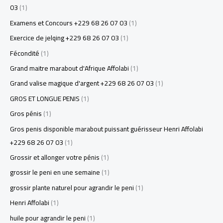
03
(1)
Examens et Concours +229 68 26 07 03
(1)
Exercice de jelqing +229 68 26 07 03
(1)
Fécondité
(1)
Grand maitre marabout d'Afrique Affolabi
(1)
Grand valise magique d'argent +229 68 26 07 03
(1)
GROS ET LONGUE PENIS
(1)
Gros pénis
(1)
Gros penis disponible marabout puissant guérisseur Henri Affolabi
+229 68 26 07 03
(1)
Grossir et allonger votre pénis
(1)
grossir le peni en une semaine
(1)
grossir plante naturel pour agrandir le peni
(1)
Henri Affolabi
(1)
huile pour agrandir le peni
(1)