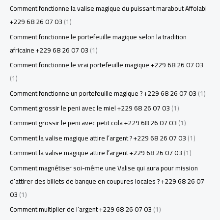
Comment fonctionne la valise magique du puissant marabout Affolabi
+229 68 26 07 03
(1)
Comment fonctionne le portefeuille magique selon la tradition
africaine +229 68 26 07 03
(1)
Comment fonctionne le vrai portefeuille magique +229 68 26 07 03
(1)
Comment fonctionne un portefeuille magique ? +229 68 26 07 03
(1)
Comment grossir le peni avec le miel +229 68 26 07 03
(1)
Comment grossir le peni avec petit cola +229 68 26 07 03
(1)
Comment la valise magique attire l’argent ? +229 68 26 07 03
(1)
Comment la valise magique attire l’argent +229 68 26 07 03
(1)
Comment magnétiser soi-même une Valise qui aura pour mission
d’attirer des billets de banque en coupures locales ? +229 68 26 07
03
(1)
Comment multiplier de l’argent +229 68 26 07 03
(1)