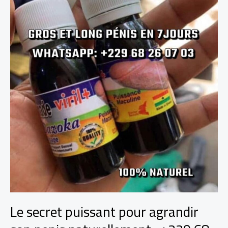
Le secret puissant pour agrandir