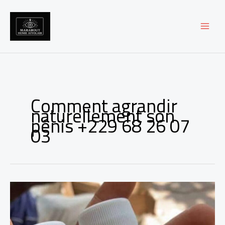
Aller
au
contenu
Comment agrandir
naturellement son
pénis +229 68 26 07
03