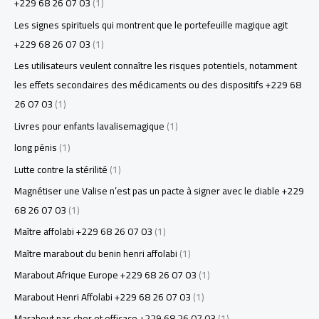
+229 68 26 07 03
(1)
Les signes spirituels qui montrent que le portefeuille magique agit
+229 68 26 07 03
(1)
Les utilisateurs veulent connaître les risques potentiels, notamment
les effets secondaires des médicaments ou des dispositifs +229 68
26 07 03
(1)
Livres pour enfants lavalisemagique
(1)
long pénis
(1)
Lutte contre la stérilité
(1)
Magnétiser une Valise n’est pas un pacte à signer avec le diable +229
68 26 07 03
(1)
Maître affolabi +229 68 26 07 03
(1)
Maître marabout du benin henri affolabi
(1)
Marabout Afrique Europe +229 68 26 07 03
(1)
Marabout Henri Affolabi +229 68 26 07 03
(1)
Marabout pas cher et efficace +229 68 26 07 03
(1)