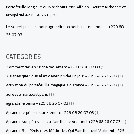
Portefeuille Magique du Marabout Henri Affolabi : Attirez Richesse et
Prospérité +229 68 26 07 03
Le secret puissant pour agrandir son penis naturellement : +229 68
26 07 03
CATEGORIES
Comment devenir riche facilement +229 68 26 07 03
(1)
3 signes que vous allez devenir riche un jour +229 68 26 07 03
(1)
Activation du portefeuille magique a distance +229 68 26 07 03
(1)
adresse marabout paris
(1)
agrandir le pénis +229 68 26 07 03
(1)
Agrandir le pénis naturellement +229 68 26 07 03
(1)
Agrandir son pénis : ce qui fonctionne vraiment +229 68 26 07 03
(1)
Agrandir Son Pénis : Les Méthodes Qui Fonctionnent Vraiment +229