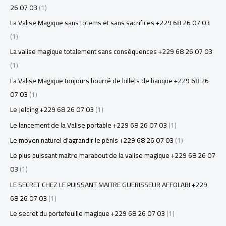
26 07 03
(1)
La Valise Magique sans totems et sans sacrifices +229 68 26 07 03
(1)
La valise magique totalement sans conséquences +229 68 26 07 03
(1)
La Valise Magique toujours bourré de billets de banque +229 68 26
07 03
(1)
Le Jelqing +229 68 26 07 03
(1)
Le lancement de la Valise portable +229 68 26 07 03
(1)
Le moyen naturel d'agrandir le pénis +229 68 26 07 03
(1)
Le plus puissant maitre marabout de la valise magique +229 68 26 07
03
(1)
LE SECRET CHEZ LE PUISSANT MAITRE GUERISSEUR AFFOLABI +229
68 26 07 03
(1)
Le secret du portefeuille magique +229 68 26 07 03
(1)