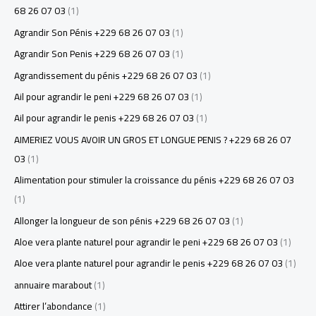
68 26 07 03
(1)
Agrandir Son Pénis +229 68 26 07 03
(1)
Agrandir Son Penis +229 68 26 07 03
(1)
Agrandissement du pénis +229 68 26 07 03
(1)
Ail pour agrandir le peni +229 68 26 07 03
(1)
Ail pour agrandir le penis +229 68 26 07 03
(1)
AIMERIEZ VOUS AVOIR UN GROS ET LONGUE PENIS ? +229 68 26 07
03
(1)
Alimentation pour stimuler la croissance du pénis +229 68 26 07 03
(1)
Allonger la longueur de son pénis +229 68 26 07 03
(1)
Aloe vera plante naturel pour agrandir le peni +229 68 26 07 03
(1)
Aloe vera plante naturel pour agrandir le penis +229 68 26 07 03
(1)
annuaire marabout
(1)
Attirer l’abondance
(1)