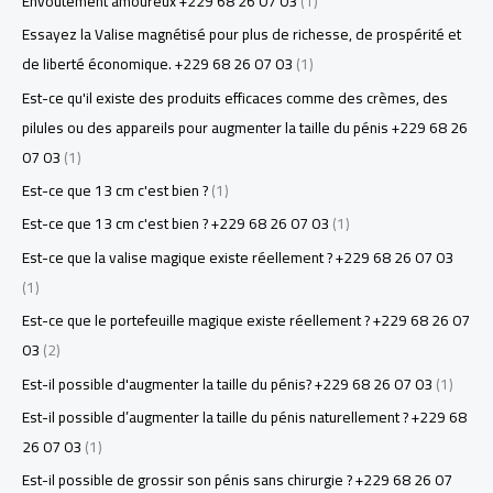
Envoutement amoureux +229 68 26 07 03
(1)
Essayez la Valise magnétisé pour plus de richesse, de prospérité et
de liberté économique. +229 68 26 07 03
(1)
Est-ce qu'il existe des produits efficaces comme des crèmes, des
pilules ou des appareils pour augmenter la taille du pénis +229 68 26
07 03
(1)
Est-ce que 13 cm c'est bien ?
(1)
Est-ce que 13 cm c'est bien ? +229 68 26 07 03
(1)
Est-ce que la valise magique existe réellement ? +229 68 26 07 03
(1)
Est-ce que le portefeuille magique existe réellement ? +229 68 26 07
03
(2)
Est-il possible d'augmenter la taille du pénis? +229 68 26 07 03
(1)
Est-il possible d’augmenter la taille du pénis naturellement ? +229 68
26 07 03
(1)
Est-il possible de grossir son pénis sans chirurgie ? +229 68 26 07