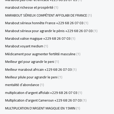
marabout richesse et prospérité
(1)
MARABOUT SÉRIEUX COMPÉTENT AFFOLABI DE FRANCE
(1)
Marabout sérieux honnête France +229 68 26 07 03
(1)
Marabout sérieux pour agrandir le pénis +229 68 26 07 03
(1)
Marabout valise magique +229 68 26 07 03
(1)
Marabout voyant medium
(1)
Médicament pour augmenter fertilité masculine
(1)
Meilleur gel pour agrandir le peni
(1)
Meilleur marabout africain +229 68 26 07 03
(1)
Meilleur pilule pour agrandir le peni
(1)
mentalité d’abondance
(1)
multiplication d'argent affolabi +229 68 26 07 03
(1)
Multiplication d'argent Cameroun +229 68 26 07 03
(1)
MULTIPLICATION D'ARGENT MAGIQUE EN 15MIN
(1)