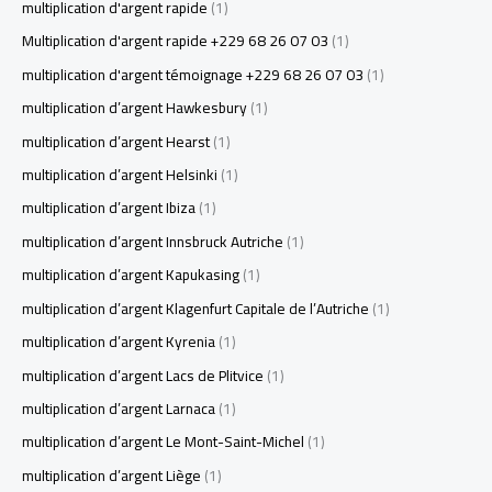
multiplication d'argent rapide
(1)
Multiplication d'argent rapide +229 68 26 07 03
(1)
multiplication d'argent témoignage +229 68 26 07 03
(1)
multiplication d’argent Hawkesbury
(1)
multiplication d’argent Hearst
(1)
multiplication d’argent Helsinki
(1)
multiplication d’argent Ibiza
(1)
multiplication d’argent Innsbruck Autriche
(1)
multiplication d’argent Kapukasing
(1)
multiplication d’argent Klagenfurt Capitale de l’Autriche
(1)
multiplication d’argent Kyrenia
(1)
multiplication d’argent Lacs de Plitvice
(1)
multiplication d’argent Larnaca
(1)
multiplication d’argent Le Mont-Saint-Michel
(1)
multiplication d’argent Liège
(1)