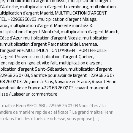
ège
,
multiplication d’argent Limassol
,
multiplication d’argent
l’Autriche
,
multiplication d’argent Luxembourg
,
multiplication
ltiplication d’argent Madrid
,
MULTIPLICATION D’ARGENT
TEL: +22968260703
,
multiplication d’argent Malaga
,
Maroc
,
multiplication d’argent Marseille marchéz &
ultiplication d’argent Montréal
,
multiplication d’argent Munich
,
 Côte d’Azur
,
multiplication d’argent Nicosie
,
multiplication
s
,
multiplication d’argent Parc national de Lahemaa
,
etanguishene
,
MULTIPLICATION D’ARGENT PORTEFEUILLE
d’argent Provence
,
multiplication d’argent Québec
,
gent rapide en ligne et vite fait
,
multiplication d’argent
iplication d’argent Saint-Sébastien
,
multiplication d’argent
229 68 26 07 03
,
Sacrifice pour avoir de largent +229 68 26 07
68 26 07 03
,
Voyance à Paris
,
Voyance en France
,
Voyant Henri
arabout ile de France +229 68 26 07 03
,
voyant marabout
isse
/
Laisser un commentaire
t maître Henri AFFOLABI +229 68 26 07 03 Vous êtes à la
ancière de manière rapide et efficace ? Le grand maître Henri
u dans l’art des rituels de richesse, vous propose […]