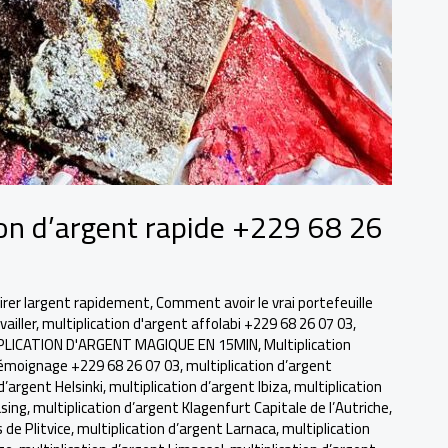
tion d’argent rapide +229 68 26
irer largent rapidement
,
Comment avoir le vrai portefeuille
ailler
,
multiplication d'argent affolabi +229 68 26 07 03
,
PLICATION D'ARGENT MAGIQUE EN 15MIN
,
Multiplication
témoignage +229 68 26 07 03
,
multiplication d’argent
d’argent Helsinki
,
multiplication d’argent Ibiza
,
multiplication
asing
,
multiplication d’argent Klagenfurt Capitale de l’Autriche
,
 de Plitvice
,
multiplication d’argent Larnaca
,
multiplication