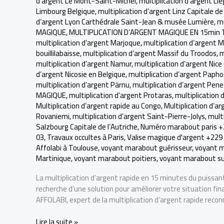
d’argent Le Mont-Saint-Michel
,
multiplication d’argent Li
Limbourg Belgique
,
multiplication d’argent Linz Capitale de 
d’argent Lyon Carthédrale Saint-Jean & musée Lumière
,
mu
MAGIQUE
,
MULTIPLICATION D’ARGENT MAGIQUE EN 15min 
multiplication d’argent Marjoque
,
multiplication d’argent 
bouillilabaisse
,
multiplication d’argent Massif du Troodos
,
m
multiplication d’argent Namur
,
multiplication d’argent Nice
d’argent Nicosie en Belgique
,
multiplication d’argent Papho
multiplication d’argent Pärnu
,
multiplication d’argent Pen
MAGIQUE
,
multiplication d’argent Protaras
,
multiplication 
Multiplication d’argent rapide au Congo
,
Multiplication d’ar
Rovaniemi
,
multiplication d’argent Saint-Pierre-Jolys
,
mult
Salzbourg Capitale de l’Autriche
,
Numéro marabout paris +
03
,
Travaux occultes à Paris
,
Valise magique d'argent +229 
Affolabi à Toulouse
,
voyant marabout guérisseur
,
voyant m
Martinique
,
voyant marabout poitiers
,
voyant marabout su
La multiplication d’argent rapide en 15 minutes du puissan
recherche d’une solution pour améliorer votre situation fin
AFFOLABI, expert de la multiplication d’argent rapide reconn
Tout
Lire la suite »