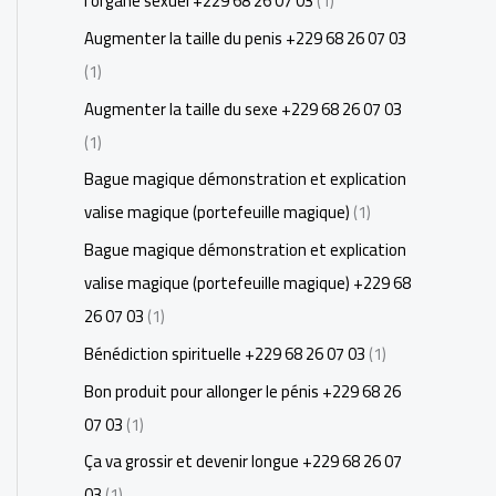
l'organe sexuel +229 68 26 07 03
(1)
Augmenter la taille du penis +229 68 26 07 03
(1)
Augmenter la taille du sexe +229 68 26 07 03
(1)
Bague magique démonstration et explication
valise magique (portefeuille magique)
(1)
Bague magique démonstration et explication
valise magique (portefeuille magique) +229 68
26 07 03
(1)
Bénédiction spirituelle +229 68 26 07 03
(1)
Bon produit pour allonger le pénis +229 68 26
07 03
(1)
Ça va grossir et devenir longue +229 68 26 07
03
(1)