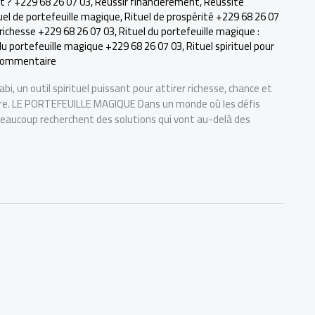
ent ? +229 68 26 07 03
,
Réussir financièrement
,
Réussite
uel de portefeuille magique
,
Rituel de prospérité +229 68 26 07
 richesse +229 68 26 07 03
,
Rituel du portefeuille magique :
du portefeuille magique +229 68 26 07 03
,
Rituel spirituel pour
 commentaire
, un outil spirituel puissant pour attirer richesse, chance et
vôtre. LE PORTEFEUILLE MAGIQUE Dans un monde où les défis
 beaucoup recherchent des solutions qui vont au-delà des