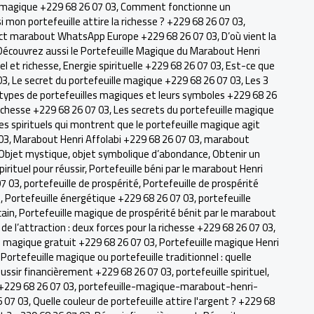
 magique +229 68 26 07 03
,
Comment fonctionne un
 mon portefeuille attire la richesse ? +229 68 26 07 03
,
ct marabout WhatsApp Europe +229 68 26 07 03
,
D’où vient la
Découvrez aussi le Portefeuille Magique du Marabout Henri
l et richesse
,
Energie spirituelle +229 68 26 07 03
,
Est-ce que
03
,
Le secret du portefeuille magique +229 68 26 07 03
,
Les 3
 types de portefeuilles magiques et leurs symboles +229 68 26
 richesse +229 68 26 07 03
,
Les secrets du portefeuille magique
es spirituels qui montrent que le portefeuille magique agit
03
,
Marabout Henri Affolabi +229 68 26 07 03
,
marabout
Objet mystique
,
objet symbolique d’abondance
,
Obtenir un
spirituel pour réussir
,
Portefeuille béni par le marabout Henri
07 03
,
portefeuille de prospérité
,
Portefeuille de prospérité
3
,
Portefeuille énergétique +229 68 26 07 03
,
portefeuille
cain
,
Portefeuille magique de prospérité bénit par le marabout
 de l’attraction : deux forces pour la richesse +229 68 26 07 03
,
e magique gratuit +229 68 26 07 03
,
Portefeuille magique Henri
,
Portefeuille magique ou portefeuille traditionnel : quelle
éussir financièrement +229 68 26 07 03
,
portefeuille spirituel
,
 +229 68 26 07 03
,
portefeuille-magique-marabout-henri-
6 07 03
,
Quelle couleur de portefeuille attire l'argent ? +229 68