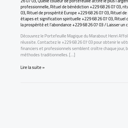
26 07 03
,
Quelle couleur de portefeuille attire le plus l’arg
professionnelle
,
Rituel de bénédiction +229 68 26 07 03
,
rit
03
,
Rituel de prospérité Europe +229 68 26 07 03
,
Rituel de
étapes et signification spirituelle +229 68 26 07 03
,
Rituel 
la prospérité et l’abondance +229 68 26 07 03
/
Laisser un
Découvrez le Portefeuille Magique du Marabout Henri Affolabi
réussite. Contactez le +229 68 26 07 03 pour obtenir le 
financiers et professionnels semblent croître chaque jour,
méthodes traditionnelles. […]
Portefeuille
Lire la suite »
Magique
du
Marabout
Henri
Affolabi
:
Attirez
Richesse
et