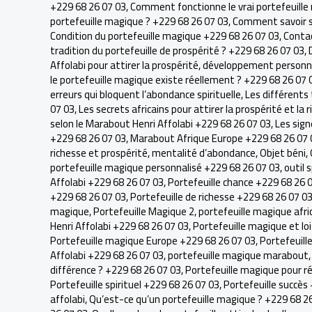
+229 68 26 07 03
,
Comment fonctionne le vrai portefeuille
portefeuille magique ? +229 68 26 07 03
,
Comment savoir si
Condition du portefeuille magique +229 68 26 07 03
,
Conta
tradition du portefeuille de prospérité ? +229 68 26 07 03
,
Affolabi pour attirer la prospérité
,
développement personne
le portefeuille magique existe réellement ? +229 68 26 07 
erreurs qui bloquent l’abondance spirituelle
,
Les différents
07 03
,
Les secrets africains pour attirer la prospérité et la
selon le Marabout Henri Affolabi +229 68 26 07 03
,
Les sign
+229 68 26 07 03
,
Marabout Afrique Europe +229 68 26 07 
richesse et prospérité
,
mentalité d’abondance
,
Objet béni
,
portefeuille magique personnalisé +229 68 26 07 03
,
outil 
Affolabi +229 68 26 07 03
,
Portefeuille chance +229 68 26 
+229 68 26 07 03
,
Portefeuille de richesse +229 68 26 07 0
magique
,
Portefeuille Magique 2
,
portefeuille magique afri
Henri Affolabi +229 68 26 07 03
,
Portefeuille magique et loi
Portefeuille magique Europe +229 68 26 07 03
,
Portefeuill
Affolabi +229 68 26 07 03
,
portefeuille magique marabout
différence ? +229 68 26 07 03
,
Portefeuille magique pour r
Portefeuille spirituel +229 68 26 07 03
,
Portefeuille succès
affolabi
,
Qu’est-ce qu’un portefeuille magique ? +229 68 2