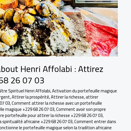
out Henri Affolabi : Attirez
 68 26 07 03
re Spirituel Henri Affolabi
,
Activation du portefeuille magique
argent
,
Attirer la prospérité
,
Attirer la richesse
,
attirer
 07 03
,
Comment attirer la richesse avec un portefeuille
ille magique +229 68 26 07 03
,
Comment avoir son propre
 portefeuille pour attirer la richesse +229 68 26 07 03
,
piritualité africaine +229 68 26 07 03
,
Comment entrer dans
ctionne le portefeuille magique selon la tradition africaine