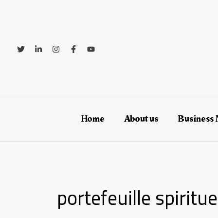
Aller
au
contenu
Home
About us
Business
portefeuille spiritue