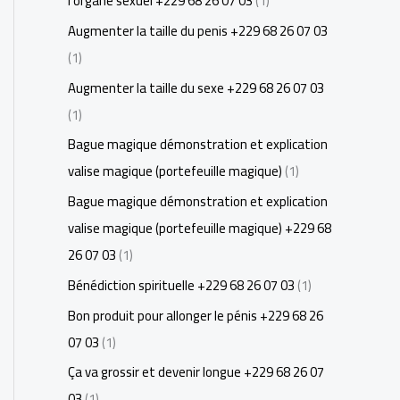
l'organe sexuel +229 68 26 07 03
(1)
Augmenter la taille du penis +229 68 26 07 03
(1)
Augmenter la taille du sexe +229 68 26 07 03
(1)
Bague magique démonstration et explication
valise magique (portefeuille magique)
(1)
Bague magique démonstration et explication
valise magique (portefeuille magique) +229 68
26 07 03
(1)
Bénédiction spirituelle +229 68 26 07 03
(1)
Bon produit pour allonger le pénis +229 68 26
07 03
(1)
Ça va grossir et devenir longue +229 68 26 07
03
(1)