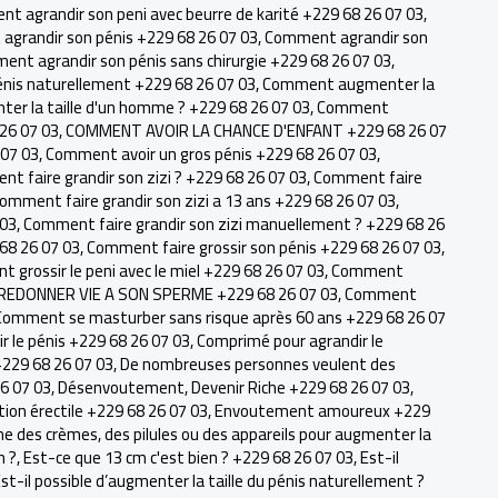
t agrandir son peni avec beurre de karité +229 68 26 07 03
,
grandir son pénis +229 68 26 07 03
,
Comment agrandir son
nt agrandir son pénis sans chirurgie +229 68 26 07 03
,
nis naturellement +229 68 26 07 03
,
Comment augmenter la
r la taille d'un homme ? +229 68 26 07 03
,
Comment
 26 07 03
,
COMMENT AVOIR LA CHANCE D'ENFANT +229 68 26 07
07 03
,
Comment avoir un gros pénis +229 68 26 07 03
,
t faire grandir son zizi ? +229 68 26 07 03
,
Comment faire
omment faire grandir son zizi a 13 ans +229 68 26 07 03
,
 03
,
Comment faire grandir son zizi manuellement ? +229 68 26
 68 26 07 03
,
Comment faire grossir son pénis +229 68 26 07 03
,
 grossir le peni avec le miel +229 68 26 07 03
,
Comment
EDONNER VIE A SON SPERME +229 68 26 07 03
,
Comment
Comment se masturber sans risque après 60 ans +229 68 26 07
 le pénis +229 68 26 07 03
,
Comprimé pour agrandir le
+229 68 26 07 03
,
De nombreuses personnes veulent des
26 07 03
,
Désenvoutement
,
Devenir Riche +229 68 26 07 03
,
ion érectile +229 68 26 07 03
,
Envoutement amoureux +229
me des crèmes, des pilules ou des appareils pour augmenter la
n ?
,
Est-ce que 13 cm c'est bien ? +229 68 26 07 03
,
Est-il
st-il possible d’augmenter la taille du pénis naturellement ?