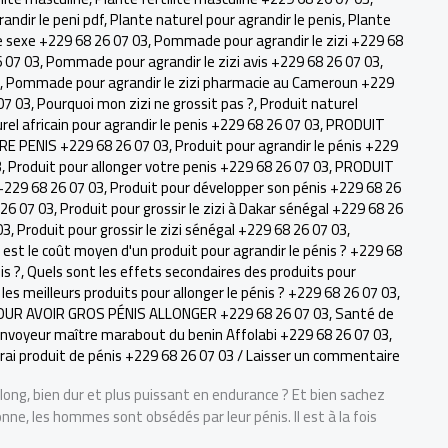
andir le peni pdf
,
Plante naturel pour agrandir le penis
,
Plante
 sexe +229 68 26 07 03
,
Pommade pour agrandir le zizi +229 68
6 07 03
,
Pommade pour agrandir le zizi avis +229 68 26 07 03
,
,
Pommade pour agrandir le zizi pharmacie au Cameroun +229
07 03
,
Pourquoi mon zizi ne grossit pas ?
,
Produit naturel
rel africain pour agrandir le penis +229 68 26 07 03
,
PRODUIT
 PENIS +229 68 26 07 03
,
Produit pour agrandir le pénis +229
3
,
Produit pour allonger votre penis +229 68 26 07 03
,
PRODUIT
229 68 26 07 03
,
Produit pour développer son pénis +229 68 26
 26 07 03
,
Produit pour grossir le zizi à Dakar sénégal +229 68 26
03
,
Produit pour grossir le zizi sénégal +229 68 26 07 03
,
 est le coût moyen d'un produit pour agrandir le pénis ? +229 68
is ?
,
Quels sont les effets secondaires des produits pour
les meilleurs produits pour allonger le pénis ? +229 68 26 07 03
,
OUR AVOIR GROS PÉNIS ALLONGER +229 68 26 07 03
,
Santé de
'envoyeur maître marabout du benin Affolabi +229 68 26 07 03
,
rai produit de pénis +229 68 26 07 03
/
Laisser un commentaire
ong, bien dur et plus puissant en endurance ? Et bien sachez
nne, les hommes sont obsédés par leur pénis. Il est à la fois