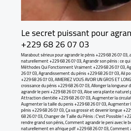
Le secret puissant pour agran
+229 68 26 07 03
Marabout sérieux pour agrandir le pénis +229 68 26 07 03
,
naturellement +229 68 26 07 03
,
Agrandir son pénis : ce q
Méthodes Qui Fonctionnent Vraiment +229 68 26 07 03
,
Ag
26 07 03
,
Agrandissement du pénis +229 68 26 07 03
,
Ail p
+229 68 26 07 03
,
AIMERIEZ VOUS AVOIR UN GROS ET LONGU
croissance du pénis +229 68 26 07 03
,
Allonger la longueur 
agrandir le peni +229 68 26 07 03
,
Aloe vera plante naturel 
Attraction clientèle +229 68 26 07 03
,
Augmenter la circula
Augmenter la taille du penis +229 68 26 07 03
,
Augmenter la
pénis +229 68 26 07 03
,
Ça va grossir et devenir longue +22
68 26 07 03
,
Changer de Taille du Pénis : C'est Possible ! +2
rendre grand son pénis
,
Comment agrandir le peni avec le b
naturellement en afrique pdf +229 68 26 07 03
,
Comment ag