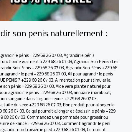
dir son penis naturellement :
agrandir le pénis +229 68 26 07 03
,
Agrandir le pénis
ui fonctionne vraiment +229 68 26 07 03
,
Agrandir Son Pénis : Les
randir Son Penis +229 68 26 07 03
,
Agrandir Son Pénis +229 68
our agrandir le peni +229 68 26 07 03
,
Ail pour agrandir le penis
E PENIS ? +229 68 26 07 03
,
Alimentation pour stimuler la
de son pénis +229 68 26 07 03
,
Aloe vera plante naturel pour
pour agrandir le penis +229 68 26 07 03
,
annuaire marabout
,
tion sanguine dans l'organe sexuel +229 68 26 07 03
,
 taille du sexe +229 68 26 07 03
,
Bon produit pour allonger le
9 68 26 07 03
,
Ce qui pourrait allonger et épaissir le pénis +229
29 68 26 07 03
,
Commandez une pommade pour grossir ou
eurre de karité +229 68 26 07 03
,
Comment agrandir le peni
randir mon troisième pied +229 68 26 07 03
,
Comment