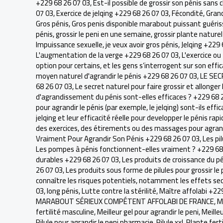
+229 68 26 07 03
,
Est-il possible de grossir son pénis sans 
07 03
,
Exercice de jelqing +229 68 26 07 03
,
Fécondité
,
Grand
Gros pénis
,
Gros penis disponible marabout puissant guéris
pénis
,
grossir le peni en une semaine
,
grossir plante naturel
Impuissance sexuelle
,
je veux avoir gros pénis
,
Jelqing +229 
L'augmentation de la verge +229 68 26 07 03
,
L'exercice ou
option pour certains, et les gens s’interrogent sur son effic
moyen naturel d'agrandir le pénis +229 68 26 07 03
,
LE SEC
68 26 07 03
,
Le secret naturel pour faire grossir et allonge
d'agrandissement du pénis sont-elles efficaces ? +229 68 
pour agrandir le pénis (par exemple, le jelqing) sont-ils eff
jelqing et leur efficacité réelle pour developper le pénis r
des exercices, des étirements ou des massages pour agrand
Vraiment Pour Agrandir Son Pénis +229 68 26 07 03
,
Les pi
Les pompes à pénis fonctionnent-elles vraiment ? +229 68
durables +229 68 26 07 03
,
Les produits de croissance du p
26 07 03
,
Les produits sous forme de pilules pour grossir l
connaître les risques potentiels, notamment les effets se
03
,
long pénis
,
Lutte contre la stérilité
,
Maître affolabi +22
MARABOUT SÉRIEUX COMPÉTENT AFFOLABI DE FRANCE
,
M
fertilité masculine
,
Meilleur gel pour agrandir le peni
,
Meilleu
Pilule pour agrandir le peni pharmacie
,
Pilule xxl
,
Plante fert