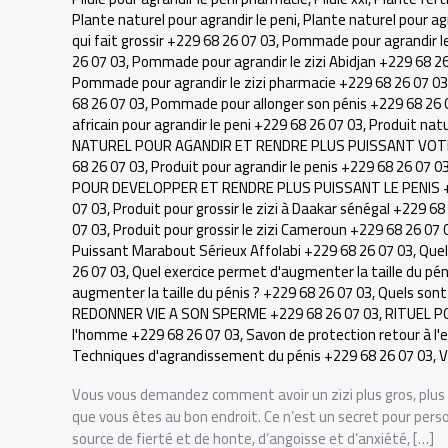
Plante naturel pour agrandir le peni
,
Plante naturel pour agr
qui fait grossir +229 68 26 07 03
,
Pommade pour agrandir le
26 07 03
,
Pommade pour agrandir le zizi Abidjan +229 68 2
Pommade pour agrandir le zizi pharmacie +229 68 26 07 03
68 26 07 03
,
Pommade pour allonger son pénis +229 68 26 
africain pour agrandir le peni +229 68 26 07 03
,
Produit natu
NATUREL POUR AGANDIR ET RENDRE PLUS PUISSANT VOTRE
68 26 07 03
,
Produit pour agrandir le penis +229 68 26 07 0
POUR DEVELOPPER ET RENDRE PLUS PUISSANT LE PENIS +
07 03
,
Produit pour grossir le zizi à Daakar sénégal +229 68
07 03
,
Produit pour grossir le zizi Cameroun +229 68 26 07 
Puissant Marabout Sérieux Affolabi +229 68 26 07 03
,
Quel
26 07 03
,
Quel exercice permet d'augmenter la taille du pén
augmenter la taille du pénis ? +229 68 26 07 03
,
Quels sont 
REDONNER VIE A SON SPERME +229 68 26 07 03
,
RITUEL P
l'homme +229 68 26 07 03
,
Savon de protection retour à l
Techniques d'agrandissement du pénis +229 68 26 07 03
,
V
Vous vous demandez comment avoir un zizi plus gros, plus l
que vous êtes au bon endroit. Ce n’est un secret pour perso
source de fierté et de honte, d’angoisse et d’anxiété, […]