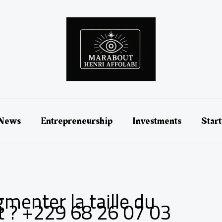
 News
Entrepreneurship
Investments
Star
gmenter la taille du
t ? +229 68 26 07 03