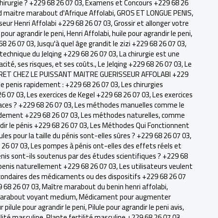
chirurgie ? +229 68 26 07 03
,
Examens et Concours +229 68 26
 maitre marabout d'Afrique Affolabi
,
GROS ET LONGUE PENIS
,
seur Henri Affolabi +229 68 26 07 03
,
Grossir et allonger votre
 pour agrandir le peni
,
Henri Affolabi
,
huile pour agrandir le peni
,
68 26 07 03
,
Jusqu'à quel âge grandit le zizi +229 68 26 07 03
,
 technique du Jelqing +229 68 26 07 03
,
La chirurgie est une
acité, ses risques, et ses coûts.
,
Le Jelqing +229 68 26 07 03
,
Le
RET CHEZ LE PUISSANT MAITRE GUERISSEUR AFFOLABI +229
r le penis rapidement : +229 68 26 07 03
,
Les chirurgies
26 07 03
,
Les exercices de Kegel +229 68 26 07 03
,
Les exercices
icaces ? +229 68 26 07 03
,
Les méthodes manuelles comme le
apidement +229 68 26 07 03
,
Les méthodes naturelles, comme
ir le pénis +229 68 26 07 03
,
Les Méthodes Qui Fonctionnent
lules pour la taille du pénis sont-elles sûres ? +229 68 26 07 03
,
 26 07 03
,
Les pompes à pénis ont-elles des effets réels et
énis sont-ils soutenus par des études scientifiques ? +229 68
e penis naturellement +229 68 26 07 03
,
Les utilisateurs veulent
condaires des médicaments ou des dispositifs +229 68 26 07
9 68 26 07 03
,
Maître marabout du benin henri affolabi
,
arabout voyant medium
,
Médicament pour augmenter
r pilule pour agrandir le peni
,
Pilule pour agrandir le peni avis
,
ilité masculine
,
Plante fertilité masculine +229 68 26 07 03
,