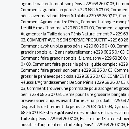
agrandir naturellement son pénis +229 68 26 07 03
,
Commen
Comment agrandir son pénis ? +229 68 26 07 03
,
Comment a
pénis avec marabout Henri Affolabi +229 68 26 07 03
,
Comme
Comment Agrandir Votre Pénis,
,
Comment allonger mon pé
fertilité chez l'homme +229 68 26 07 03
,
Comment augmente
Augmenter la Taille de son Pénis Naturellement ? +229 68
03
,
COMMENT AVOIR SON SPERME PRODUCTIF +229 68 26 
Comment avoir un plus gros pénis +229 68 26 07 03
,
Commen
grandir son zizi a 12 ans naturellement +229 68 26 07 03
,
C
Comment faire grandir son zizi à la maisonv +229 68 26 07
07 03
,
Comment faire grossir le pénis : guide complet +229
Comment faire grossir son penis +229 68 26 07 03
,
Comment
grossir le peni avec petit cola +229 68 26 07 03
,
COMMENT R
Réussir L'Agrandissement De Son Pénis +229 68 26 07 03
,
03
,
Comment trouver une pommade pour allonger et grossir
peni +229 68 26 07 03
,
Crème pour faire grossir le bangala 
preuves scientifiques avant d’acheter un produit +229 68 
Dispositifs d'étirement du pénis +229 68 26 07 03
,
Dysfonct
68 26 07 03
,
Est-ce qu'il existe des produits efficaces com
taille du pénis +229 68 26 07 03
,
Est-ce que 13 cm c'est bie
possible d'augmenter la taille du pénis? +229 68 26 07 03
,
E