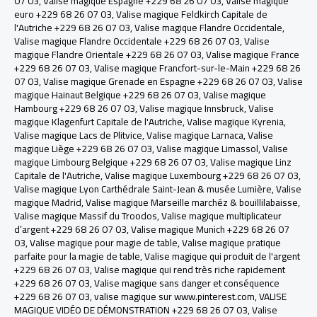
07 03
,
Valise magique Espagne +229 68 26 07 03
,
Valise magique
euro +229 68 26 07 03
,
Valise magique Feldkirch Capitale de
l'Autriche +229 68 26 07 03
,
Valise magique Flandre Occidentale
,
Valise magique Flandre Occidentale +229 68 26 07 03
,
Valise
magique Flandre Orientale +229 68 26 07 03
,
Valise magique France
+229 68 26 07 03
,
Valise magique Francfort-sur-le-Main +229 68 26
07 03
,
Valise magique Grenade en Espagne +229 68 26 07 03
,
Valise
magique Hainaut Belgique +229 68 26 07 03
,
Valise magique
Hambourg +229 68 26 07 03
,
Valise magique Innsbruck, Valise
magique Klagenfurt Capitale de l'Autriche
,
Valise magique Kyrenia
,
Valise magique Lacs de Plitvice
,
Valise magique Larnaca
,
Valise
magique Liège +229 68 26 07 03
,
Valise magique Limassol
,
Valise
magique Limbourg Belgique +229 68 26 07 03
,
Valise magique Linz
Capitale de l'Autriche
,
Valise magique Luxembourg +229 68 26 07 03
,
Valise magique Lyon Carthédrale Saint-Jean & musée Lumière
,
Valise
magique Madrid
,
Valise magique Marseille marchéz & bouillilabaisse
,
Valise magique Massif du Troodos
,
Valise magique multiplicateur
d’argent +229 68 26 07 03
,
Valise magique Munich +229 68 26 07
03
,
Valise magique pour magie de table
,
Valise magique pratique
parfaite pour la magie de table
,
Valise magique qui produit de l'argent
+229 68 26 07 03
,
Valise magique qui rend très riche rapidement
+229 68 26 07 03
,
Valise magique sans danger et conséquence
+229 68 26 07 03
,
valise magique sur www.pinterest.com
,
VALISE
MAGIQUE VIDÉO DE DÉMONSTRATION +229 68 26 07 03
,
Valise