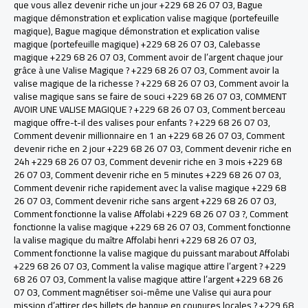
que vous allez devenir riche un jour +229 68 26 07 03
,
Bague
magique démonstration et explication valise magique (portefeuille
magique)
,
Bague magique démonstration et explication valise
magique (portefeuille magique) +229 68 26 07 03
,
Calebasse
magique +229 68 26 07 03
,
Comment avoir de l’argent chaque jour
grâce à une Valise Magique ? +229 68 26 07 03
,
Comment avoir la
valise magique de la richesse ? +229 68 26 07 03
,
Comment avoir la
valise magique sans se faire de souci +229 68 26 07 03
,
COMMENT
AVOIR UNE VALISE MAGIQUE ? +229 68 26 07 03
,
Comment berceau
magique offre-t-il des valises pour enfants ? +229 68 26 07 03
,
Comment devenir millionnaire en 1 an +229 68 26 07 03
,
Comment
devenir riche en 2 jour +229 68 26 07 03
,
Comment devenir riche en
24h +229 68 26 07 03
,
Comment devenir riche en 3 mois +229 68
26 07 03
,
Comment devenir riche en 5 minutes +229 68 26 07 03
,
Comment devenir riche rapidement avec la valise magique +229 68
26 07 03
,
Comment devenir riche sans argent +229 68 26 07 03
,
Comment fonctionne la valise Affolabi +229 68 26 07 03 ?
,
Comment
fonctionne la valise magique +229 68 26 07 03
,
Comment fonctionne
la valise magique du maître Affolabi henri +229 68 26 07 03
,
Comment fonctionne la valise magique du puissant marabout Affolabi
+229 68 26 07 03
,
Comment la valise magique attire l’argent ? +229
68 26 07 03
,
Comment la valise magique attire l’argent +229 68 26
07 03
,
Comment magnétiser soi-même une Valise qui aura pour
mission d’attirer des billets de banque en coupures locales ? +229 68