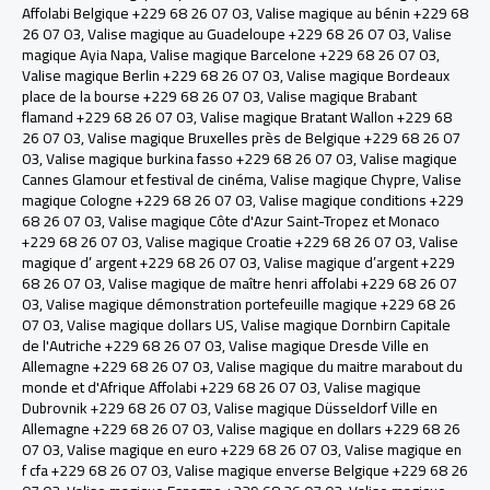
Affolabi Belgique +229 68 26 07 03
,
Valise magique au bénin +229 68
26 07 03
,
Valise magique au Guadeloupe +229 68 26 07 03
,
Valise
magique Ayia Napa
,
Valise magique Barcelone +229 68 26 07 03
,
Valise magique Berlin +229 68 26 07 03
,
Valise magique Bordeaux
place de la bourse +229 68 26 07 03
,
Valise magique Brabant
flamand +229 68 26 07 03
,
Valise magique Bratant Wallon +229 68
26 07 03
,
Valise magique Bruxelles près de Belgique +229 68 26 07
03
,
Valise magique burkina fasso +229 68 26 07 03
,
Valise magique
Cannes Glamour et festival de cinéma
,
Valise magique Chypre
,
Valise
magique Cologne +229 68 26 07 03
,
Valise magique conditions +229
68 26 07 03
,
Valise magique Côte d'Azur Saint-Tropez et Monaco
+229 68 26 07 03
,
Valise magique Croatie +229 68 26 07 03
,
Valise
magique d’ argent +229 68 26 07 03
,
Valise magique d’argent +229
68 26 07 03
,
Valise magique de maître henri affolabi +229 68 26 07
03
,
Valise magique démonstration portefeuille magique +229 68 26
07 03
,
Valise magique dollars US
,
Valise magique Dornbirn Capitale
de l'Autriche +229 68 26 07 03
,
Valise magique Dresde Ville en
Allemagne +229 68 26 07 03
,
Valise magique du maitre marabout du
monde et d'Afrique Affolabi +229 68 26 07 03
,
Valise magique
Dubrovnik +229 68 26 07 03
,
Valise magique Düsseldorf Ville en
Allemagne +229 68 26 07 03
,
Valise magique en dollars +229 68 26
07 03
,
Valise magique en euro +229 68 26 07 03
,
Valise magique en
f cfa +229 68 26 07 03
,
Valise magique enverse Belgique +229 68 26