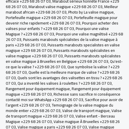
efficace +229 68 26 07 03
,
Marabout sérieux honnête France +229
68 26 07 03
,
Marabout valise magique +229 68 26 07 03
,
Meilleur
marabout africain +229 68 26 07 03
,
Photo by La valise magique
,
Portefeuille magique +229 68 26 07 03
,
Portefeuille magique pour
devenir riche rapidement +229 68 26 07 03
,
Pourquoi acheter des
valises pour enfants ? +229 68 26 07 03
,
Pourquoi une valise
Magique ? +229 68 26 07 03
,
Pourquoi une valise magnétisé +229 68
26 07 03
,
Puissants marabouts spécialistes de la valise magique à
paris +229 68 26 07 03
,
Puissants marabouts specialistes en valise
magique +229 68 26 07 03
,
Puissants marabouts spécialistes en
valise magique +229 68 26 07 03
,
Puissants marabouts spécialistes
en valise magique à Bruxelles en Belgique +229 68 26 07 03
,
Qu'est-
ce que la valise ? +229 68 26 07 03
,
Que symbolise la valise ? +229
68 26 07 03
,
Quelle est la meilleure marque de valise ? +229 68 26
07 03
,
Quels sont les avantages des valisettes en tissu ? +229 68 26
07 03
,
Qui a inventé les valises à roulettes ? +229 68 26 07 03
,
Rangement pour équipement magique
,
Rangement pour équipement
magique +229 68 26 07 03
,
Richesse sans sacrifice ni conséquence
contacté moi sur WhatsApp +229 68 26 07 03
,
Sacrifice pour avoir de
l’argent +229 68 26 07 03
,
Temoignage de la valise magique du
monde entier +229 68 26 07 03
,
Valise de transport magique
,
Valise
de transport magique +229 68 26 07 03
,
Valise enfant - Berceau
Magique +229 68 26 07 03
,
Valise magique À Bruxelles +229 68 26
07 03
,
Valise magique a paris +229 68 26 07 03
,
Valise magique