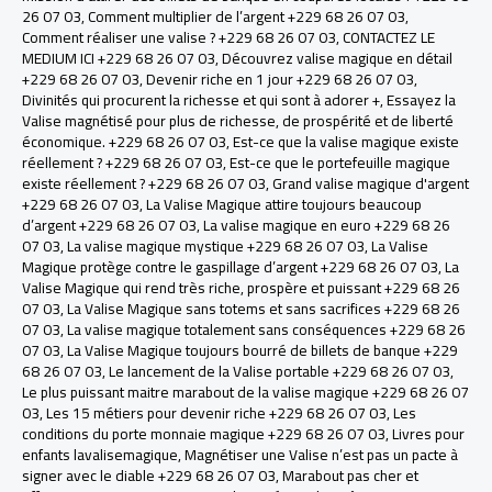
26 07 03
,
Comment multiplier de l’argent +229 68 26 07 03
,
Comment réaliser une valise ? +229 68 26 07 03
,
CONTACTEZ LE
MEDIUM ICI +229 68 26 07 03
,
Découvrez valise magique en détail
+229 68 26 07 03
,
Devenir riche en 1 jour +229 68 26 07 03
,
Divinités qui procurent la richesse et qui sont à adorer +
,
Essayez la
Valise magnétisé pour plus de richesse, de prospérité et de liberté
économique. +229 68 26 07 03
,
Est-ce que la valise magique existe
réellement ? +229 68 26 07 03
,
Est-ce que le portefeuille magique
existe réellement ? +229 68 26 07 03
,
Grand valise magique d'argent
+229 68 26 07 03
,
La Valise Magique attire toujours beaucoup
d’argent +229 68 26 07 03
,
La valise magique en euro +229 68 26
07 03
,
La valise magique mystique +229 68 26 07 03
,
La Valise
Magique protège contre le gaspillage d’argent +229 68 26 07 03
,
La
Valise Magique qui rend très riche, prospère et puissant +229 68 26
07 03
,
La Valise Magique sans totems et sans sacrifices +229 68 26
07 03
,
La valise magique totalement sans conséquences +229 68 26
07 03
,
La Valise Magique toujours bourré de billets de banque +229
68 26 07 03
,
Le lancement de la Valise portable +229 68 26 07 03
,
Le plus puissant maitre marabout de la valise magique +229 68 26 07
03
,
Les 15 métiers pour devenir riche +229 68 26 07 03
,
Les
conditions du porte monnaie magique +229 68 26 07 03
,
Livres pour
enfants lavalisemagique
,
Magnétiser une Valise n’est pas un pacte à
signer avec le diable +229 68 26 07 03
,
Marabout pas cher et