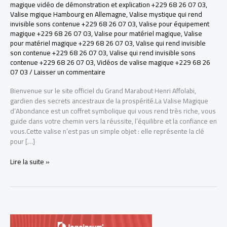
magique vidéo de démonstration et explication +229 68 26 07 03
,
Valise mgique Hambourg en Allemagne
,
Valise mystique qui rend
invisible sons contenue +229 68 26 07 03
,
Valise pour équipement
magique +229 68 26 07 03
,
Valise pour matériel magique
,
Valise
pour matériel magique +229 68 26 07 03
,
Valise qui rend invisible
son contenue +229 68 26 07 03
,
Valise qui rend invisible sons
contenue +229 68 26 07 03
,
Vidéos de valise magique +229 68 26
07 03
/
Laisser un commentaire
Bienvenue sur le site officiel du Grand Marabout Henri Affolabi,
gardien des secrets ancestraux de la prospérité.La Valise Magique
d’Abondance est un coffret symbolique qui vous rend très riche, vous
guide dans votre chemin vers la réussite, l’équilibre et la confiance en
vous.Cette valise n’est pas un simple objet : elle représente la clé
pour […]
LA
Lire la suite »
VRAI
VALISE
MAGIQUE
POUR
DEVENIR
RICHE