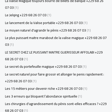
La Valise Magique toujours bourré de billets de banque +229 68 26
07 03
(1)
Le Jelqing +229 68 26 07 03
(1)
Le lancement de la Valise portable +229 68 26 07 03
(1)
Le moyen naturel d'agrandir le pénis +229 68 26 07 03
(1)
Le plus puissant maitre marabout de la valise magique +229 68 26 07
03
(1)
LE SECRET CHEZ LE PUISSANT MAITRE GUERISSEUR AFFOLABI +229
68 26 07 03
(1)
Le secret du portefeuille magique +229 68 26 07 03
(1)
Le secret naturel pour faire grossir et allonger le penis rapidement :
+229 68 26 07 03
(1)
Les 15 métiers pour devenir riche +229 68 26 07 03
(1)
Les 3 erreurs qui bloquent l’abondance spirituelle
(1)
Les chirurgies d'agrandissement du pénis sont-elles efficaces ? +229
68 26 07 03
(1)