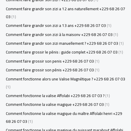
Comment faire grandir son zizi a 12 ans naturellement +229 68 26 07
03
(1)
Comment faire grandir son zizi a 13 ans +229 68 26 07 03
(1)
Comment faire grandir son zizi à la maisonv +229 68 26 07 03
(1)
Comment faire grandir son zizi manuellement ? +229 68 26 07 03
(1)
Comment faire grossir le pénis : guide complet +229 68 26 07 03
(1)
Comment faire grossir son penis +229 68 26 07 03
(1)
Comment faire grossir son pénis +229 68 26 07 03
(1)
Comment fonctionne alors une Valise Magnétique ? +229 68 26 07 03
(1)
Comment fonctionne la valise Affolabi +229 68 26 07 03 ?
(1)
Comment fonctionne la valise magique +229 68 26 07 03
(1)
Comment fonctionne la valise magique du maître Affolabi henri +229
68 26 07 03
(1)
Comment fonctionne la valise magique du puissant marabout Affolabi