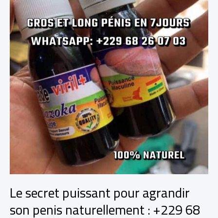
Le secret puissant pour agrandir
son penis naturellement : +229 68