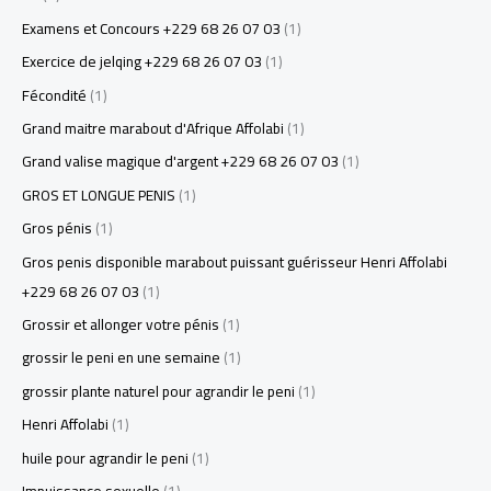
Examens et Concours +229 68 26 07 03
(1)
Exercice de jelqing +229 68 26 07 03
(1)
Fécondité
(1)
Grand maitre marabout d'Afrique Affolabi
(1)
Grand valise magique d'argent +229 68 26 07 03
(1)
GROS ET LONGUE PENIS
(1)
Gros pénis
(1)
Gros penis disponible marabout puissant guérisseur Henri Affolabi
+229 68 26 07 03
(1)
Grossir et allonger votre pénis
(1)
grossir le peni en une semaine
(1)
grossir plante naturel pour agrandir le peni
(1)
Henri Affolabi
(1)
huile pour agrandir le peni
(1)