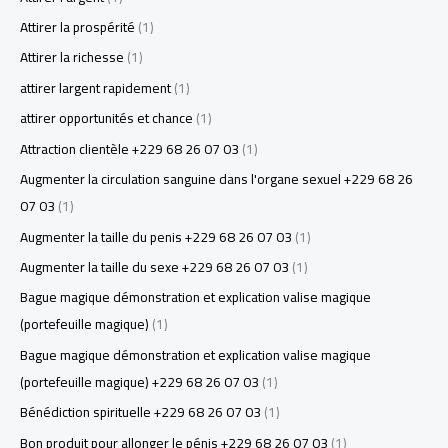
Attirer la prospérité
(1)
Attirer la richesse
(1)
attirer largent rapidement
(1)
attirer opportunités et chance
(1)
Attraction clientèle +229 68 26 07 03
(1)
Augmenter la circulation sanguine dans l'organe sexuel +229 68 26
07 03
(1)
Augmenter la taille du penis +229 68 26 07 03
(1)
Augmenter la taille du sexe +229 68 26 07 03
(1)
Bague magique démonstration et explication valise magique
(portefeuille magique)
(1)
Bague magique démonstration et explication valise magique
(portefeuille magique) +229 68 26 07 03
(1)
Bénédiction spirituelle +229 68 26 07 03
(1)
Bon produit pour allonger le pénis +229 68 26 07 03
(1)