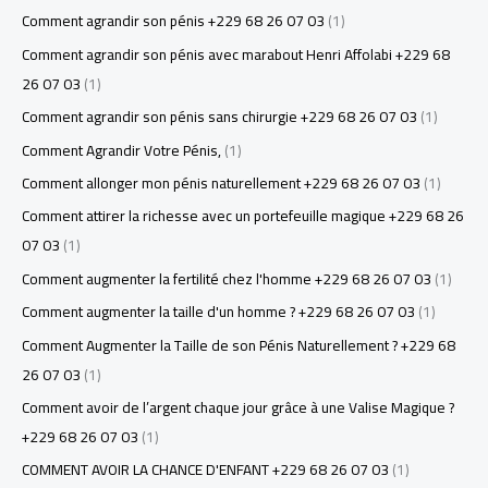
Comment agrandir son pénis +229 68 26 07 03
(1)
Comment agrandir son pénis avec marabout Henri Affolabi +229 68
26 07 03
(1)
Comment agrandir son pénis sans chirurgie +229 68 26 07 03
(1)
Comment Agrandir Votre Pénis,
(1)
Comment allonger mon pénis naturellement +229 68 26 07 03
(1)
Comment attirer la richesse avec un portefeuille magique +229 68 26
07 03
(1)
Comment augmenter la fertilité chez l'homme +229 68 26 07 03
(1)
Comment augmenter la taille d'un homme ? +229 68 26 07 03
(1)
Comment Augmenter la Taille de son Pénis Naturellement ? +229 68
26 07 03
(1)
Comment avoir de l’argent chaque jour grâce à une Valise Magique ?
+229 68 26 07 03
(1)
COMMENT AVOIR LA CHANCE D'ENFANT +229 68 26 07 03
(1)