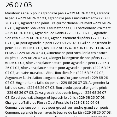
26 07 03
Marabout sérieux pour agrandir le pénis +229 68 26 07 03
,
agrandir
le pénis +229 68 26 07 03
,
Agrandir le pénis naturellement +229 68
26 07 03
,
Agrandir son pénis : ce qui fonctionne vraiment +229 68 26
07 03
,
Agrandir Son Pénis : Les Méthodes Qui Fonctionnent Vraiment
+229 68 26 07 03
,
Agrandir Son Penis +229 68 26 07 03
,
Agrandir
Son Pénis +229 68 26 07 03
,
Agrandissement du pénis +229 68 26
07 03
,
Ail pour agrandir le peni +229 68 26 07 03
,
Ail pour agrandir le
penis +229 68 26 07 03
,
AIMERIEZ VOUS AVOIR UN GROS ET LONGUE
PENIS ? +229 68 26 07 03
,
Alimentation pour stimuler la croissance
du pénis +229 68 26 07 03
,
Allonger la longueur de son pénis +229
68 26 07 03
,
Aloe vera plante naturel pour agrandir le peni +229 68
26 07 03
,
Aloe vera plante naturel pour agrandir le penis +229 68 26
07 03
,
annuaire marabout
,
Attraction clientèle +229 68 26 07 03
,
Augmenter la circulation sanguine dans l'organe sexuel +229 68 26
07 03
,
Augmenter la taille du penis +229 68 26 07 03
,
Augmenter la
taille du sexe +229 68 26 07 03
,
Bon produit pour allonger le pénis
+229 68 26 07 03
,
Ça va grossir et devenir longue +229 68 26 07
03
,
Ce qui pourrait allonger et épaissir le pénis +229 68 26 07 03
,
Changer de Taille du Pénis : C'est Possible ! +229 68 26 07 03
,
Commandez une pommade pour grossir ou rendre grand son pénis
,
Comment agrandir le peni avec le beurre de karité +229 68 26 07 03
,