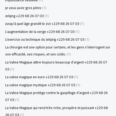
Impuissance sexuelle
(1)
je veux avoir gros pénis
(1)
Jelqing +229 68 26 07 03
(1)
Jusqu'à quel âge grandit le zizi +229 68 26 07 03
(1)
L'augmentation de la verge +229 68 26 07 03
(1)
L'exercice ou technique du Jelqing +229 68 26 07 03
(1)
La chirurgie est une option pour certains, et les gens s’interrogent sur
son efficacité, ses risques, et ses coûts.
(1)
La Valise Magique attire toujours beaucoup d’argent +229 68 26 07
03
(1)
La valise magique en euro +229 68 26 07 03
(1)
La valise magique mystique +229 68 26 07 03
(1)
La Valise Magique protège contre le gaspillage d’argent +229 68 26
07 03
(1)
La Valise Magique qui rend très riche, prospère et puissant +229 68
26 07 03
(1)