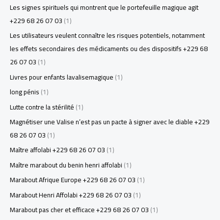
Les signes spirituels qui montrent que le portefeuille magique agit
+229 68 26 07 03
(1)
Les utilisateurs veulent connaître les risques potentiels, notamment
les effets secondaires des médicaments ou des dispositifs +229 68
26 07 03
(1)
Livres pour enfants lavalisemagique
(1)
long pénis
(1)
Lutte contre la stérilité
(1)
Magnétiser une Valise n’est pas un pacte à signer avec le diable +229
68 26 07 03
(1)
Maître affolabi +229 68 26 07 03
(1)
Maître marabout du benin henri affolabi
(1)
Marabout Afrique Europe +229 68 26 07 03
(1)
Marabout Henri Affolabi +229 68 26 07 03
(1)
Marabout pas cher et efficace +229 68 26 07 03
(1)