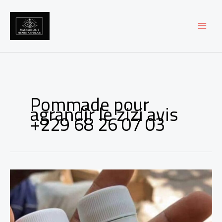
Aller
au
contenu
Pommade pour
agrandir le zizi avis
+229 68 26 07 03