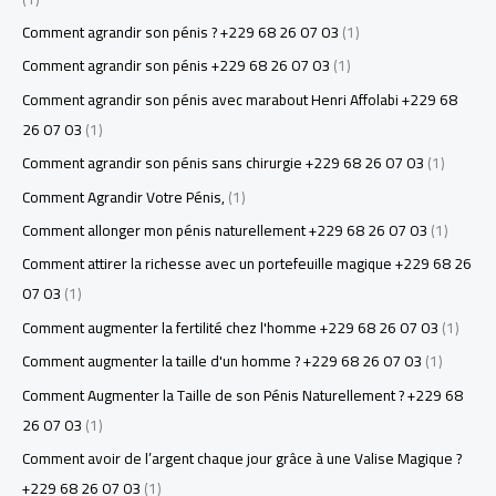
Comment agrandir son pénis ? +229 68 26 07 03
(1)
Comment agrandir son pénis +229 68 26 07 03
(1)
Comment agrandir son pénis avec marabout Henri Affolabi +229 68
26 07 03
(1)
Comment agrandir son pénis sans chirurgie +229 68 26 07 03
(1)
Comment Agrandir Votre Pénis,
(1)
Comment allonger mon pénis naturellement +229 68 26 07 03
(1)
Comment attirer la richesse avec un portefeuille magique +229 68 26
07 03
(1)
Comment augmenter la fertilité chez l'homme +229 68 26 07 03
(1)
Comment augmenter la taille d'un homme ? +229 68 26 07 03
(1)
Comment Augmenter la Taille de son Pénis Naturellement ? +229 68
26 07 03
(1)
Comment avoir de l’argent chaque jour grâce à une Valise Magique ?
+229 68 26 07 03
(1)