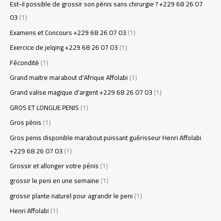
Est-il possible de grossir son pénis sans chirurgie ? +229 68 26 07
03
(1)
Examens et Concours +229 68 26 07 03
(1)
Exercice de jelqing +229 68 26 07 03
(1)
Fécondité
(1)
Grand maitre marabout d'Afrique Affolabi
(1)
Grand valise magique d'argent +229 68 26 07 03
(1)
GROS ET LONGUE PENIS
(1)
Gros pénis
(1)
Gros penis disponible marabout puissant guérisseur Henri Affolabi
+229 68 26 07 03
(1)
Grossir et allonger votre pénis
(1)
grossir le peni en une semaine
(1)
grossir plante naturel pour agrandir le peni
(1)
Henri Affolabi
(1)