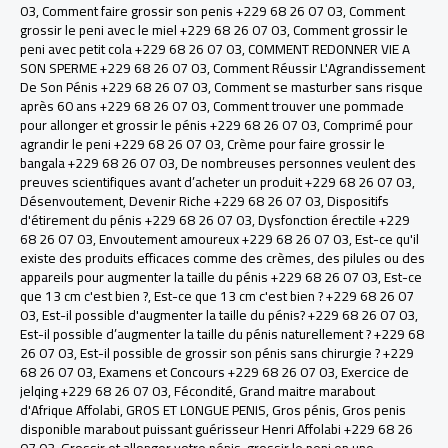
03
,
Comment faire grossir son penis +229 68 26 07 03
,
Comment
grossir le peni avec le miel +229 68 26 07 03
,
Comment grossir le
peni avec petit cola +229 68 26 07 03
,
COMMENT REDONNER VIE A
SON SPERME +229 68 26 07 03
,
Comment Réussir L'Agrandissement
De Son Pénis +229 68 26 07 03
,
Comment se masturber sans risque
après 60 ans +229 68 26 07 03
,
Comment trouver une pommade
pour allonger et grossir le pénis +229 68 26 07 03
,
Comprimé pour
agrandir le peni +229 68 26 07 03
,
Crème pour faire grossir le
bangala +229 68 26 07 03
,
De nombreuses personnes veulent des
preuves scientifiques avant d’acheter un produit +229 68 26 07 03
,
Désenvoutement
,
Devenir Riche +229 68 26 07 03
,
Dispositifs
d'étirement du pénis +229 68 26 07 03
,
Dysfonction érectile +229
68 26 07 03
,
Envoutement amoureux +229 68 26 07 03
,
Est-ce qu'il
existe des produits efficaces comme des crèmes, des pilules ou des
appareils pour augmenter la taille du pénis +229 68 26 07 03
,
Est-ce
que 13 cm c'est bien ?
,
Est-ce que 13 cm c'est bien ? +229 68 26 07
03
,
Est-il possible d'augmenter la taille du pénis? +229 68 26 07 03
,
Est-il possible d’augmenter la taille du pénis naturellement ? +229 68
26 07 03
,
Est-il possible de grossir son pénis sans chirurgie ? +229
68 26 07 03
,
Examens et Concours +229 68 26 07 03
,
Exercice de
jelqing +229 68 26 07 03
,
Fécondité
,
Grand maitre marabout
d'Afrique Affolabi
,
GROS ET LONGUE PENIS
,
Gros pénis
,
Gros penis
disponible marabout puissant guérisseur Henri Affolabi +229 68 26