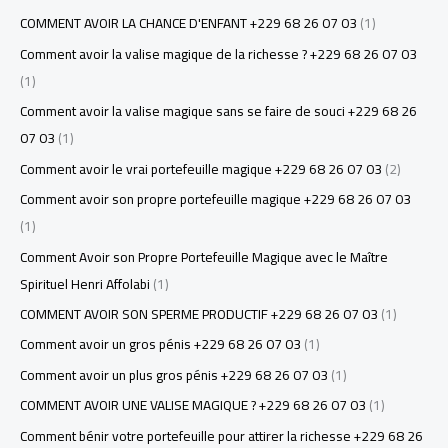
COMMENT AVOIR LA CHANCE D'ENFANT +229 68 26 07 03
(1)
Comment avoir la valise magique de la richesse ? +229 68 26 07 03
(1)
Comment avoir la valise magique sans se faire de souci +229 68 26
07 03
(1)
Comment avoir le vrai portefeuille magique +229 68 26 07 03
(2)
Comment avoir son propre portefeuille magique +229 68 26 07 03
(1)
Comment Avoir son Propre Portefeuille Magique avec le Maître
Spirituel Henri Affolabi
(1)
COMMENT AVOIR SON SPERME PRODUCTIF +229 68 26 07 03
(1)
Comment avoir un gros pénis +229 68 26 07 03
(1)
Comment avoir un plus gros pénis +229 68 26 07 03
(1)
COMMENT AVOIR UNE VALISE MAGIQUE ? +229 68 26 07 03
(1)
Comment bénir votre portefeuille pour attirer la richesse +229 68 26