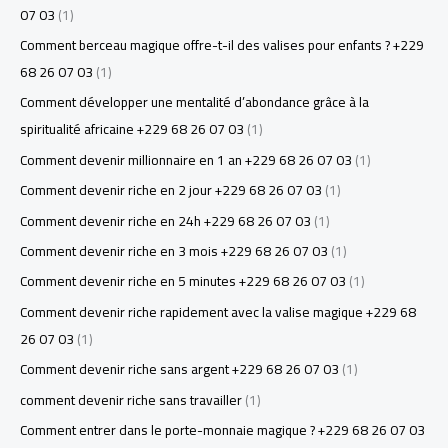
07 03
(1)
Comment berceau magique offre-t-il des valises pour enfants ? +229
68 26 07 03
(1)
Comment développer une mentalité d’abondance grâce à la
spiritualité africaine +229 68 26 07 03
(1)
Comment devenir millionnaire en 1 an +229 68 26 07 03
(1)
Comment devenir riche en 2 jour +229 68 26 07 03
(1)
Comment devenir riche en 24h +229 68 26 07 03
(1)
Comment devenir riche en 3 mois +229 68 26 07 03
(1)
Comment devenir riche en 5 minutes +229 68 26 07 03
(1)
Comment devenir riche rapidement avec la valise magique +229 68
26 07 03
(1)
Comment devenir riche sans argent +229 68 26 07 03
(1)
comment devenir riche sans travailler
(1)
Comment entrer dans le porte-monnaie magique ? +229 68 26 07 03