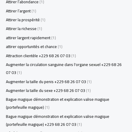
Attirer l’abondance
(1)
Attirer l’argent
(1)
Attirer la prospérité
(1)
Attirer la richesse
(1)
attirer largent rapidement
(1)
attirer opportunités et chance
(1)
Attraction clientèle +229 68 26 07 03
(1)
Augmenter la circulation sanguine dans l'organe sexuel +229 68 26
07 03
(1)
Augmenter la taille du penis +229 68 26 07 03
(1)
Augmenter la taille du sexe +229 68 26 07 03
(1)
Bague magique démonstration et explication valise magique
(portefeuille magique)
(1)
Bague magique démonstration et explication valise magique
(portefeuille magique) +229 68 26 07 03
(1)