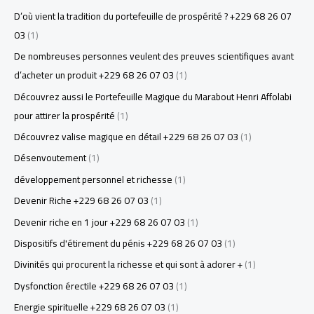
D’où vient la tradition du portefeuille de prospérité ? +229 68 26 07
03
(1)
De nombreuses personnes veulent des preuves scientifiques avant
d’acheter un produit +229 68 26 07 03
(1)
Découvrez aussi le Portefeuille Magique du Marabout Henri Affolabi
pour attirer la prospérité
(1)
Découvrez valise magique en détail +229 68 26 07 03
(1)
Désenvoutement
(1)
développement personnel et richesse
(1)
Devenir Riche +229 68 26 07 03
(1)
Devenir riche en 1 jour +229 68 26 07 03
(1)
Dispositifs d'étirement du pénis +229 68 26 07 03
(1)
Divinités qui procurent la richesse et qui sont à adorer +
(1)
Dysfonction érectile +229 68 26 07 03
(1)
Energie spirituelle +229 68 26 07 03
(1)