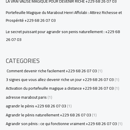
LA VRAI VALISE MAGIQUE POUR DEVENIR RICHE +229 68 26 07 03
Portefeuille Magique du Marabout Henri Affolabi : Attirez Richesse et
Prospérité +229 68 26 07 03
Le secret puissant pour agrandir son penis naturellement : +229 68
26 07 03
CATEGORIES
Comment devenir riche facilement +229 68 26 07 03
(1)
3 signes que vous allez devenir riche un jour +229 68 26 07 03
(1)
Activation du portefeuille magique a distance +229 68 26 07 03
(1)
adresse marabout paris
(1)
agrandir le pénis +229 68 26 07 03
(1)
Agrandir le pénis naturellement +229 68 26 07 03
(1)
Agrandir son pénis : ce qui fonctionne vraiment +229 68 26 07 03
(1)