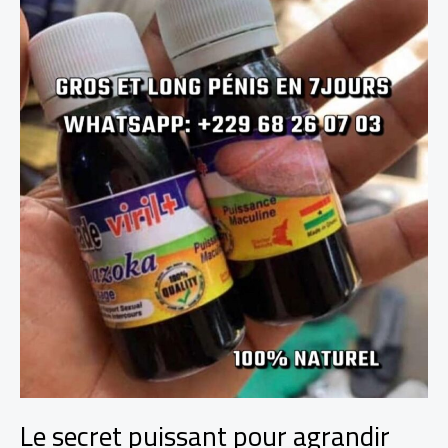
Le secret puissant pour agrandir