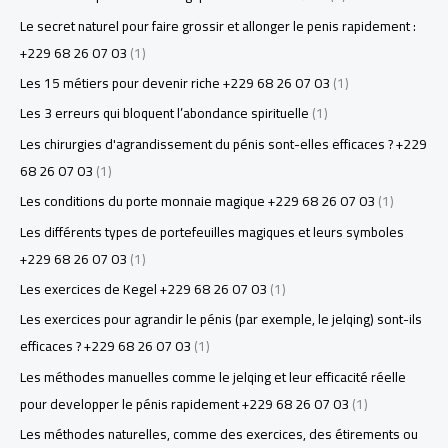
Le secret naturel pour faire grossir et allonger le penis rapidement :
+229 68 26 07 03
(1)
Les 15 métiers pour devenir riche +229 68 26 07 03
(1)
Les 3 erreurs qui bloquent l’abondance spirituelle
(1)
Les chirurgies d'agrandissement du pénis sont-elles efficaces ? +229
68 26 07 03
(1)
Les conditions du porte monnaie magique +229 68 26 07 03
(1)
Les différents types de portefeuilles magiques et leurs symboles
+229 68 26 07 03
(1)
Les exercices de Kegel +229 68 26 07 03
(1)
Les exercices pour agrandir le pénis (par exemple, le jelqing) sont-ils
efficaces ? +229 68 26 07 03
(1)
Les méthodes manuelles comme le jelqing et leur efficacité réelle
pour developper le pénis rapidement +229 68 26 07 03
(1)
Les méthodes naturelles, comme des exercices, des étirements ou