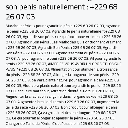
son penis naturellement : +229 68
26 07 03
Marabout sérieux pour agrandir le pénis +229 68 26 07 03
,
agrandir
le pénis +229 68 26 07 03
,
Agrandir le pénis naturellement +229 68
26 07 03
,
Agrandir son pénis : ce qui fonctionne vraiment +229 68 26
07 03
,
Agrandir Son Pénis : Les Méthodes Qui Fonctionnent Vraiment
+229 68 26 07 03
,
Agrandir Son Penis +229 68 26 07 03
,
Agrandir
Son Pénis +229 68 26 07 03
,
Agrandissement du pénis +229 68 26
07 03
,
Ail pour agrandir le peni +229 68 26 07 03
,
Ail pour agrandir le
penis +229 68 26 07 03
,
AIMERIEZ VOUS AVOIR UN GROS ET LONGUE
PENIS ? +229 68 26 07 03
,
Alimentation pour stimuler la croissance
du pénis +229 68 26 07 03
,
Allonger la longueur de son pénis +229
68 26 07 03
,
Aloe vera plante naturel pour agrandir le peni +229 68
26 07 03
,
Aloe vera plante naturel pour agrandir le penis +229 68 26
07 03
,
annuaire marabout
,
Attraction clientèle +229 68 26 07 03
,
Augmenter la circulation sanguine dans l'organe sexuel +229 68 26
07 03
,
Augmenter la taille du penis +229 68 26 07 03
,
Augmenter la
taille du sexe +229 68 26 07 03
,
Bon produit pour allonger le pénis
+229 68 26 07 03
,
Ça va grossir et devenir longue +229 68 26 07
03
,
Ce qui pourrait allonger et épaissir le pénis +229 68 26 07 03
,
Changer de Taille du Pénis : C'est Possible ! +229 68 26 07 03
,