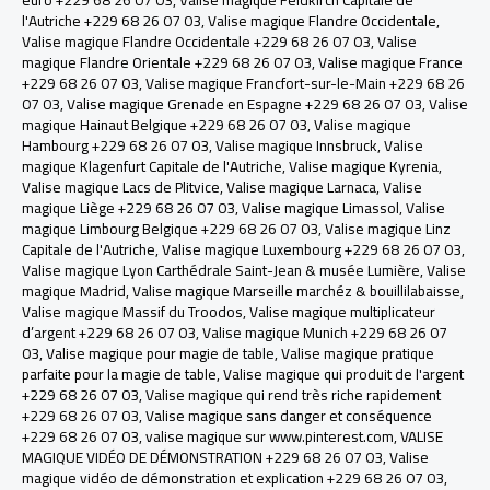
euro +229 68 26 07 03
,
Valise magique Feldkirch Capitale de
l'Autriche +229 68 26 07 03
,
Valise magique Flandre Occidentale
,
Valise magique Flandre Occidentale +229 68 26 07 03
,
Valise
magique Flandre Orientale +229 68 26 07 03
,
Valise magique France
+229 68 26 07 03
,
Valise magique Francfort-sur-le-Main +229 68 26
07 03
,
Valise magique Grenade en Espagne +229 68 26 07 03
,
Valise
magique Hainaut Belgique +229 68 26 07 03
,
Valise magique
Hambourg +229 68 26 07 03
,
Valise magique Innsbruck, Valise
magique Klagenfurt Capitale de l'Autriche
,
Valise magique Kyrenia
,
Valise magique Lacs de Plitvice
,
Valise magique Larnaca
,
Valise
magique Liège +229 68 26 07 03
,
Valise magique Limassol
,
Valise
magique Limbourg Belgique +229 68 26 07 03
,
Valise magique Linz
Capitale de l'Autriche
,
Valise magique Luxembourg +229 68 26 07 03
,
Valise magique Lyon Carthédrale Saint-Jean & musée Lumière
,
Valise
magique Madrid
,
Valise magique Marseille marchéz & bouillilabaisse
,
Valise magique Massif du Troodos
,
Valise magique multiplicateur
d’argent +229 68 26 07 03
,
Valise magique Munich +229 68 26 07
03
,
Valise magique pour magie de table
,
Valise magique pratique
parfaite pour la magie de table
,
Valise magique qui produit de l'argent
+229 68 26 07 03
,
Valise magique qui rend très riche rapidement
+229 68 26 07 03
,
Valise magique sans danger et conséquence
+229 68 26 07 03
,
valise magique sur www.pinterest.com
,
VALISE
MAGIQUE VIDÉO DE DÉMONSTRATION +229 68 26 07 03
,
Valise
magique vidéo de démonstration et explication +229 68 26 07 03
,