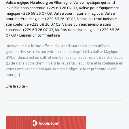
Valise mgique Hambourg en Allemagne
,
Valise mystique qui rend
invisible sons contenue +229 68 26 07 03
,
Valise pour équipement
magique +229 68 26 07 03
,
Valise pour matériel magique
,
Valise
pour matériel magique +229 68 26 07 03
,
Valise qui rend invisible
son contenue +229 68 26 07 03
,
Valise qui rend invisible sons
contenue +229 68 26 07 03
,
Vidéos de valise magique +229 68 26
07 03
/
Laisser un commentaire
Bienvenue sur le site officiel du Grand Marabout Henri Affolabi,
gardien des secrets ancestraux de la prospérité.La Valise Magique
d’Abondance est un coffret symbolique qui vous rend très riche, vous
guide dans votre chemin vers la réussite, l’équilibre et la confiance en
vous.Cette valise n’est pas un simple objet : elle représente la clé
pour […]
LA
Lire la suite »
VRAI
VALISE
MAGIQUE
POUR
DEVENIR
RICHE
+229