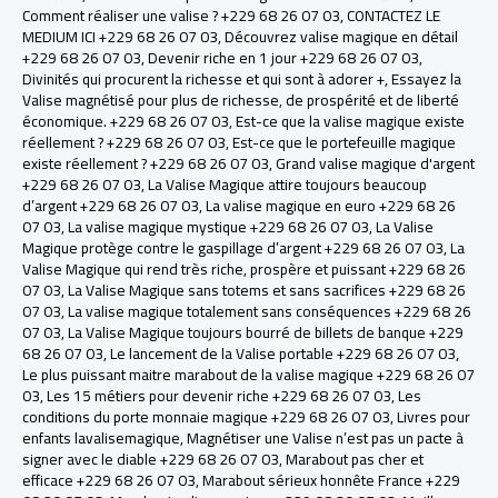
Comment réaliser une valise ? +229 68 26 07 03
,
CONTACTEZ LE
MEDIUM ICI +229 68 26 07 03
,
Découvrez valise magique en détail
+229 68 26 07 03
,
Devenir riche en 1 jour +229 68 26 07 03
,
Divinités qui procurent la richesse et qui sont à adorer +
,
Essayez la
Valise magnétisé pour plus de richesse, de prospérité et de liberté
économique. +229 68 26 07 03
,
Est-ce que la valise magique existe
réellement ? +229 68 26 07 03
,
Est-ce que le portefeuille magique
existe réellement ? +229 68 26 07 03
,
Grand valise magique d'argent
+229 68 26 07 03
,
La Valise Magique attire toujours beaucoup
d’argent +229 68 26 07 03
,
La valise magique en euro +229 68 26
07 03
,
La valise magique mystique +229 68 26 07 03
,
La Valise
Magique protège contre le gaspillage d’argent +229 68 26 07 03
,
La
Valise Magique qui rend très riche, prospère et puissant +229 68 26
07 03
,
La Valise Magique sans totems et sans sacrifices +229 68 26
07 03
,
La valise magique totalement sans conséquences +229 68 26
07 03
,
La Valise Magique toujours bourré de billets de banque +229
68 26 07 03
,
Le lancement de la Valise portable +229 68 26 07 03
,
Le plus puissant maitre marabout de la valise magique +229 68 26 07
03
,
Les 15 métiers pour devenir riche +229 68 26 07 03
,
Les
conditions du porte monnaie magique +229 68 26 07 03
,
Livres pour
enfants lavalisemagique
,
Magnétiser une Valise n’est pas un pacte à
signer avec le diable +229 68 26 07 03
,
Marabout pas cher et
efficace +229 68 26 07 03
,
Marabout sérieux honnête France +229