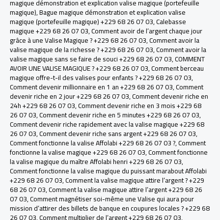
magique démonstration et explication valise magique (portefeuille
magique)
,
Bague magique démonstration et explication valise
magique (portefeuille magique) +229 68 26 07 03
,
Calebasse
magique +229 68 26 07 03
,
Comment avoir de l’argent chaque jour
grâce à une Valise Magique ? +229 68 26 07 03
,
Comment avoir la
valise magique de la richesse ? +229 68 26 07 03
,
Comment avoir la
valise magique sans se faire de souci +229 68 26 07 03
,
COMMENT
AVOIR UNE VALISE MAGIQUE ? +229 68 26 07 03
,
Comment berceau
magique offre-t-il des valises pour enfants ? +229 68 26 07 03
,
Comment devenir millionnaire en 1 an +229 68 26 07 03
,
Comment
devenir riche en 2 jour +229 68 26 07 03
,
Comment devenir riche en
24h +229 68 26 07 03
,
Comment devenir riche en 3 mois +229 68
26 07 03
,
Comment devenir riche en 5 minutes +229 68 26 07 03
,
Comment devenir riche rapidement avec la valise magique +229 68
26 07 03
,
Comment devenir riche sans argent +229 68 26 07 03
,
Comment fonctionne la valise Affolabi +229 68 26 07 03 ?
,
Comment
fonctionne la valise magique +229 68 26 07 03
,
Comment fonctionne
la valise magique du maître Affolabi henri +229 68 26 07 03
,
Comment fonctionne la valise magique du puissant marabout Affolabi
+229 68 26 07 03
,
Comment la valise magique attire l’argent ? +229
68 26 07 03
,
Comment la valise magique attire l’argent +229 68 26
07 03
,
Comment magnétiser soi-même une Valise qui aura pour
mission d’attirer des billets de banque en coupures locales ? +229 68
26 07 03
,
Comment multiplier de l’argent +229 68 26 07 03
,