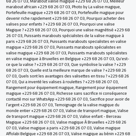
68 26 07 03
,
Marabout valise magique +229 68 26 07 03
,
Meilleur
marabout africain +229 68 26 07 03
,
Photo by La valise magique
,
Portefeuille magique +229 68 26 07 03
,
Portefeuille magique pour
devenir riche rapidement +229 68 26 07 03
,
Pourquoi acheter des
valises pour enfants ? +229 68 26 07 03
,
Pourquoi une valise
Magique ? +229 68 26 07 03
,
Pourquoi une valise magnétisé +229 68
26 07 03
,
Puissants marabouts spécialistes de la valise magique à
paris +229 68 26 07 03
,
Puissants marabouts specialistes en valise
magique +229 68 26 07 03
,
Puissants marabouts spécialistes en
valise magique +229 68 26 07 03
,
Puissants marabouts spécialistes
en valise magique à Bruxelles en Belgique +229 68 26 07 03
,
Qu'est-
ce que la valise ? +229 68 26 07 03
,
Que symbolise la valise ? +229
68 26 07 03
,
Quelle est la meilleure marque de valise ? +229 68 26
07 03
,
Quels sont les avantages des valisettes en tissu ? +229 68 26
07 03
,
Qui a inventé les valises à roulettes ? +229 68 26 07 03
,
Rangement pour équipement magique
,
Rangement pour équipement
magique +229 68 26 07 03
,
Richesse sans sacrifice ni conséquence
contacté moi sur WhatsApp +229 68 26 07 03
,
Sacrifice pour avoir de
l’argent +229 68 26 07 03
,
Temoignage de la valise magique du
monde entier +229 68 26 07 03
,
Valise de transport magique
,
Valise
de transport magique +229 68 26 07 03
,
Valise enfant - Berceau
Magique +229 68 26 07 03
,
Valise magique À Bruxelles +229 68 26
07 03
,
Valise magique a paris +229 68 26 07 03
,
Valise magique
Affolabi Belgique +229 68 26 07 03
,
Valise magique au bénin +229 68