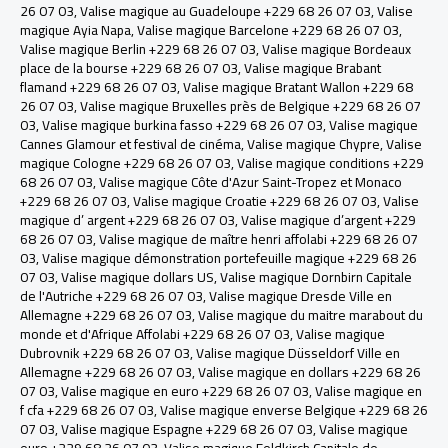
26 07 03
,
Valise magique au Guadeloupe +229 68 26 07 03
,
Valise
magique Ayia Napa
,
Valise magique Barcelone +229 68 26 07 03
,
Valise magique Berlin +229 68 26 07 03
,
Valise magique Bordeaux
place de la bourse +229 68 26 07 03
,
Valise magique Brabant
flamand +229 68 26 07 03
,
Valise magique Bratant Wallon +229 68
26 07 03
,
Valise magique Bruxelles près de Belgique +229 68 26 07
03
,
Valise magique burkina fasso +229 68 26 07 03
,
Valise magique
Cannes Glamour et festival de cinéma
,
Valise magique Chypre
,
Valise
magique Cologne +229 68 26 07 03
,
Valise magique conditions +229
68 26 07 03
,
Valise magique Côte d'Azur Saint-Tropez et Monaco
+229 68 26 07 03
,
Valise magique Croatie +229 68 26 07 03
,
Valise
magique d’ argent +229 68 26 07 03
,
Valise magique d’argent +229
68 26 07 03
,
Valise magique de maître henri affolabi +229 68 26 07
03
,
Valise magique démonstration portefeuille magique +229 68 26
07 03
,
Valise magique dollars US
,
Valise magique Dornbirn Capitale
de l'Autriche +229 68 26 07 03
,
Valise magique Dresde Ville en
Allemagne +229 68 26 07 03
,
Valise magique du maitre marabout du
monde et d'Afrique Affolabi +229 68 26 07 03
,
Valise magique
Dubrovnik +229 68 26 07 03
,
Valise magique Düsseldorf Ville en
Allemagne +229 68 26 07 03
,
Valise magique en dollars +229 68 26
07 03
,
Valise magique en euro +229 68 26 07 03
,
Valise magique en
f cfa +229 68 26 07 03
,
Valise magique enverse Belgique +229 68 26
07 03
,
Valise magique Espagne +229 68 26 07 03
,
Valise magique