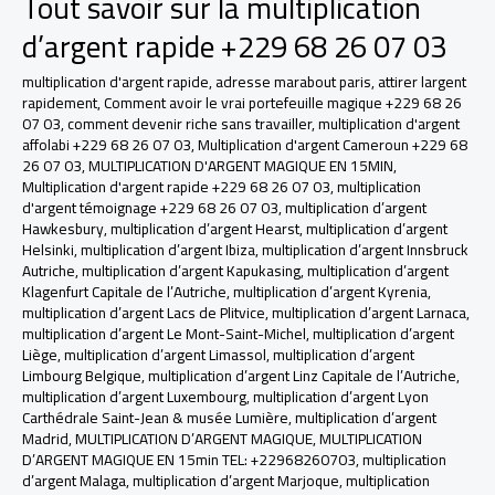
Tout savoir sur la multiplication
d’argent rapide +229 68 26 07 03
multiplication d'argent rapide
,
adresse marabout paris
,
attirer largent
rapidement
,
Comment avoir le vrai portefeuille magique +229 68 26
07 03
,
comment devenir riche sans travailler
,
multiplication d'argent
affolabi +229 68 26 07 03
,
Multiplication d'argent Cameroun +229 68
26 07 03
,
MULTIPLICATION D'ARGENT MAGIQUE EN 15MIN
,
Multiplication d'argent rapide +229 68 26 07 03
,
multiplication
d'argent témoignage +229 68 26 07 03
,
multiplication d’argent
Hawkesbury
,
multiplication d’argent Hearst
,
multiplication d’argent
Helsinki
,
multiplication d’argent Ibiza
,
multiplication d’argent Innsbruck
Autriche
,
multiplication d’argent Kapukasing
,
multiplication d’argent
Klagenfurt Capitale de l’Autriche
,
multiplication d’argent Kyrenia
,
multiplication d’argent Lacs de Plitvice
,
multiplication d’argent Larnaca
,
multiplication d’argent Le Mont-Saint-Michel
,
multiplication d’argent
Liège
,
multiplication d’argent Limassol
,
multiplication d’argent
Limbourg Belgique
,
multiplication d’argent Linz Capitale de l’Autriche
,
multiplication d’argent Luxembourg
,
multiplication d’argent Lyon
Carthédrale Saint-Jean & musée Lumière
,
multiplication d’argent
Madrid
,
MULTIPLICATION D’ARGENT MAGIQUE
,
MULTIPLICATION
D’ARGENT MAGIQUE EN 15min TEL: +22968260703
,
multiplication
d’argent Malaga
,
multiplication d’argent Marjoque
,
multiplication