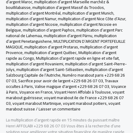
d’argent Maroc
,
multiplication d’argent Marseille marchéz &
bouillilabaisse
,
multiplication d’argent Massif du Troodos
,
multiplication d’argent Montréal
,
multiplication d’argent Munich
,
multiplication d’argent Namur
,
multiplication d’argent Nice Côte d’Azur
,
multiplication d’argent Nicosie
,
multiplication d’argent Nicosie en
Belgique
,
multiplication d’argent Paphos
,
multiplication d’argent Parc
national de Lahemaa
,
multiplication d’argent Pärnu
,
multiplication
d’argent Penetanguishene
,
MULTIPLICATION D’ARGENT PORTEFEUILLE
MAGIQUE
,
multiplication d’argent Protaras
,
multiplication d’argent
Provence
,
multiplication d’argent Québec
,
Multiplication d’argent
rapide au Congo
,
Multiplication d’argent rapide en ligne et vite fait
,
multiplication d’argent Rovaniemi
,
multiplication d’argent Saint-Pierre-
Jolys
,
multiplication d’argent Saint-Sébastien
,
multiplication d’argent
Salzbourg Capitale de l’Autriche
,
Numéro marabout paris +229 68 26
07 03
,
Sacrifice pour avoir de largent +229 68 26 07 03
,
Travaux
occultes à Paris
,
Valise magique d'argent +229 68 26 07 03
,
Voyance
à Paris
,
Voyance en France
,
Voyant Henri Affolabi à Toulouse
,
voyant
marabout guérisseur
,
voyant marabout ile de France +229 68 26 07
03
,
voyant marabout Martinique
,
voyant marabout poitiers
,
voyant
marabout suisse
/
Laisser un commentaire
La multiplication d’argent rapide en 15 minutes du puissant maître
Henri AFFOLABI +229 68 26 07 03 Vous êtes à la recherche d’une
solution pour améliorer votre situation financière de manière rapide