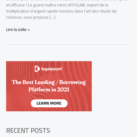
et efficace ? Le grand maître Henri AFFOLABI, expert de la
multiplication d’argent rapide reconnu dans l’art des rituels de
richesse, vous propose […]
Tout
Lire la suite »
savoir
sur
la
multiplication
d’argent
rapide
+229
68
26
07
03
RECENT POSTS