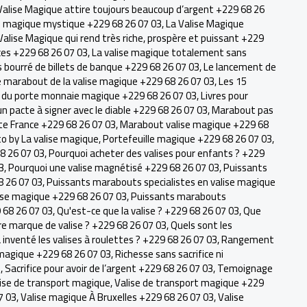
Valise Magique attire toujours beaucoup d’argent +229 68 26
se magique mystique +229 68 26 07 03
,
La Valise Magique
Valise Magique qui rend très riche, prospère et puissant +229
ces +229 68 26 07 03
,
La valise magique totalement sans
s bourré de billets de banque +229 68 26 07 03
,
Le lancement de
e marabout de la valise magique +229 68 26 07 03
,
Les 15
s du porte monnaie magique +229 68 26 07 03
,
Livres pour
n pacte à signer avec le diable +229 68 26 07 03
,
Marabout pas
e France +229 68 26 07 03
,
Marabout valise magique +229 68
o by La valise magique
,
Portefeuille magique +229 68 26 07 03
,
8 26 07 03
,
Pourquoi acheter des valises pour enfants ? +229
3
,
Pourquoi une valise magnétisé +229 68 26 07 03
,
Puissants
8 26 07 03
,
Puissants marabouts specialistes en valise magique
ise magique +229 68 26 07 03
,
Puissants marabouts
9 68 26 07 03
,
Qu'est-ce que la valise ? +229 68 26 07 03
,
Que
ure marque de valise ? +229 68 26 07 03
,
Quels sont les
a inventé les valises à roulettes ? +229 68 26 07 03
,
Rangement
agique +229 68 26 07 03
,
Richesse sans sacrifice ni
3
,
Sacrifice pour avoir de l’argent +229 68 26 07 03
,
Temoignage
ise de transport magique
,
Valise de transport magique +229
7 03
,
Valise magique À Bruxelles +229 68 26 07 03
,
Valise