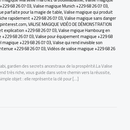
 +229 68 26 07 03
,
Valise magique Munich +229 68 26 07 03
,
ue parfaite pour la magie de table
,
Valise magique qui produit
 riche rapidement +229 68 26 07 03
,
Valise magique sans danger
.pinterest.com
,
VALISE MAGIQUE VIDÉO DE DÉMONSTRATION
t explication +229 68 26 07 03
,
Valise mgique Hambourg en
ue +229 68 26 07 03
,
Valise pour équipement magique +229 68
el magique +229 68 26 07 03
,
Valise qui rend invisible son
contenue +229 68 26 07 03
,
Vidéos de valise magique +229 68 26
abi, gardien des secrets ancestraux de la prospérité.La Valise
d très riche, vous guide dans votre chemin vers la réussite,
simple objet : elle représente la clé pour […]