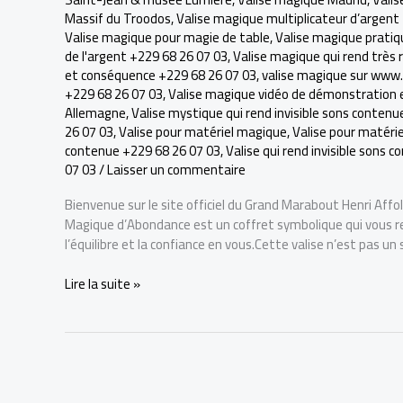
Massif du Troodos
,
Valise magique multiplicateur d’argent
Valise magique pour magie de table
,
Valise magique pratiq
de l'argent +229 68 26 07 03
,
Valise magique qui rend très
et conséquence +229 68 26 07 03
,
valise magique sur www
+229 68 26 07 03
,
Valise magique vidéo de démonstration e
Allemagne
,
Valise mystique qui rend invisible sons conten
26 07 03
,
Valise pour matériel magique
,
Valise pour matéri
contenue +229 68 26 07 03
,
Valise qui rend invisible sons 
07 03
/
Laisser un commentaire
Bienvenue sur le site officiel du Grand Marabout Henri Affol
Magique d’Abondance est un coffret symbolique qui vous ren
l’équilibre et la confiance en vous.Cette valise n’est pas un 
LA
Lire la suite »
VRAI
VALISE
MAGIQUE
POUR
DEVENIR
RICHE