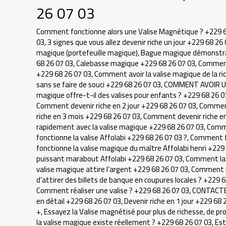
26 07 03
Comment fonctionne alors une Valise Magnétique ? +229 6
03
,
3 signes que vous allez devenir riche un jour +229 68 26
magique (portefeuille magique)
,
Bague magique démonstrati
68 26 07 03
,
Calebasse magique +229 68 26 07 03
,
Comment 
+229 68 26 07 03
,
Comment avoir la valise magique de la ri
sans se faire de souci +229 68 26 07 03
,
COMMENT AVOIR UN
magique offre-t-il des valises pour enfants ? +229 68 26 0
Comment devenir riche en 2 jour +229 68 26 07 03
,
Comment
riche en 3 mois +229 68 26 07 03
,
Comment devenir riche en
rapidement avec la valise magique +229 68 26 07 03
,
Comme
fonctionne la valise Affolabi +229 68 26 07 03 ?
,
Comment fo
fonctionne la valise magique du maître Affolabi henri +229
puissant marabout Affolabi +229 68 26 07 03
,
Comment la v
valise magique attire l’argent +229 68 26 07 03
,
Comment m
d’attirer des billets de banque en coupures locales ? +229 
Comment réaliser une valise ? +229 68 26 07 03
,
CONTACTEZ
en détail +229 68 26 07 03
,
Devenir riche en 1 jour +229 68 
+
,
Essayez la Valise magnétisé pour plus de richesse, de pr
la valise magique existe réellement ? +229 68 26 07 03
,
Est