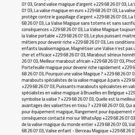
07 03
,
Grand valise magique d'argent +229 68 26 07 03
,
La 
07 03
,
La valise magique en euro +229 68 26 07 03
,
La vali
protège contre le gaspillage d’argent +229 68 26 07 03
,
La 
68 26 07 03
,
La Valise Magique sans totems et sans sacrifi
conséquences +229 68 26 07 03
,
La Valise Magique toujour
la Valise portable +229 68 26 07 03
,
Le plus puissant maitr
métiers pour devenir riche +229 68 26 07 03
,
Les condition
enfants lavalisemagique
,
Magnétiser une Valise n’est pas u
cher et efficace +229 68 26 07 03
,
Marabout sérieux honnêt
26 07 03
,
Meilleur marabout africain +229 68 26 07 03
,
Phot
Portefeuille magique pour devenir riche rapidement +229 6
68 26 07 03
,
Pourquoi une valise Magique ? +229 68 26 07 0
marabouts spécialistes de la valise magique à paris +229 6
+229 68 26 07 03
,
Puissants marabouts spécialistes en val
spécialistes en valise magique à Bruxelles en Belgique +22
symbolise la valise ? +229 68 26 07 03
,
Quelle est la meille
avantages des valisettes en tissu ? +229 68 26 07 03
,
Qui 
pour équipement magique
,
Rangement pour équipement m
conséquence contacté moi sur WhatsApp +229 68 26 07 0
de la valise magique du monde entier +229 68 26 07 03
,
Val
68 26 07 03
,
Valise enfant - Berceau Magique +229 68 26 0