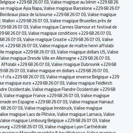
 Belgique +229 68 26 07 03
,
Valise magique au bénin +229 68 26
ise magique Ayia Napa
,
Valise magique Barcelone +229 68 26 07
Bordeaux place de la bourse +229 68 26 07 03
,
Valise magique
t Wallon +229 68 26 07 03
,
Valise magique Bruxelles près de
229 68 26 07 03
,
Valise magique Cannes Glamour et festival de
29 68 26 07 03
,
Valise magique conditions +229 68 26 07 03
,
68 26 07 03
,
Valise magique Croatie +229 68 26 07 03
,
Valise
nt +229 68 26 07 03
,
Valise magique de maître henri affolabi
lle magique +229 68 26 07 03
,
Valise magique dollars US
,
Valise
alise magique Dresde Ville en Allemagne +229 68 26 07 03
,
Affolabi +229 68 26 07 03
,
Valise magique Dubrovnik +229 68
9 68 26 07 03
,
Valise magique en dollars +229 68 26 07 03
,
n f cfa +229 68 26 07 03
,
Valise magique enverse Belgique +229
ise magique euro +229 68 26 07 03
,
Valise magique Feldkirch
ndre Occidentale
,
Valise magique Flandre Occidentale +229 68
3
,
Valise magique France +229 68 26 07 03
,
Valise magique
renade en Espagne +229 68 26 07 03
,
Valise magique Hainaut
68 26 07 03
,
Valise magique Innsbruck, Valise magique
alise magique Lacs de Plitvice
,
Valise magique Larnaca
,
Valise
Valise magique Limbourg Belgique +229 68 26 07 03
,
Valise
ourg +229 68 26 07 03
,
Valise magique Lyon Carthédrale
e magique Marseille marchéz & bouillilabaisse
,
Valise magique