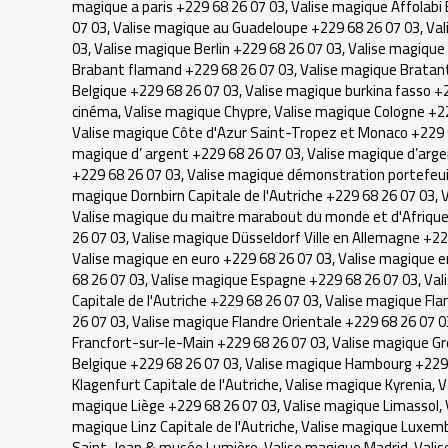
magique a paris +229 68 26 07 03
,
Valise magique Affolabi
07 03
,
Valise magique au Guadeloupe +229 68 26 07 03
,
Val
03
,
Valise magique Berlin +229 68 26 07 03
,
Valise magique 
Brabant flamand +229 68 26 07 03
,
Valise magique Bratan
Belgique +229 68 26 07 03
,
Valise magique burkina fasso +
cinéma
,
Valise magique Chypre
,
Valise magique Cologne +2
Valise magique Côte d'Azur Saint-Tropez et Monaco +229 
magique d’ argent +229 68 26 07 03
,
Valise magique d’arge
+229 68 26 07 03
,
Valise magique démonstration portefeui
magique Dornbirn Capitale de l'Autriche +229 68 26 07 03
,
V
Valise magique du maitre marabout du monde et d'Afrique 
26 07 03
,
Valise magique Düsseldorf Ville en Allemagne +22
Valise magique en euro +229 68 26 07 03
,
Valise magique e
68 26 07 03
,
Valise magique Espagne +229 68 26 07 03
,
Val
Capitale de l'Autriche +229 68 26 07 03
,
Valise magique Fla
26 07 03
,
Valise magique Flandre Orientale +229 68 26 07 0
Francfort-sur-le-Main +229 68 26 07 03
,
Valise magique G
Belgique +229 68 26 07 03
,
Valise magique Hambourg +229 
Klagenfurt Capitale de l'Autriche
,
Valise magique Kyrenia
,
V
magique Liège +229 68 26 07 03
,
Valise magique Limassol
,
magique Linz Capitale de l'Autriche
,
Valise magique Luxemb
Saint-Jean & musée Lumière
,
Valise magique Madrid
,
Valis