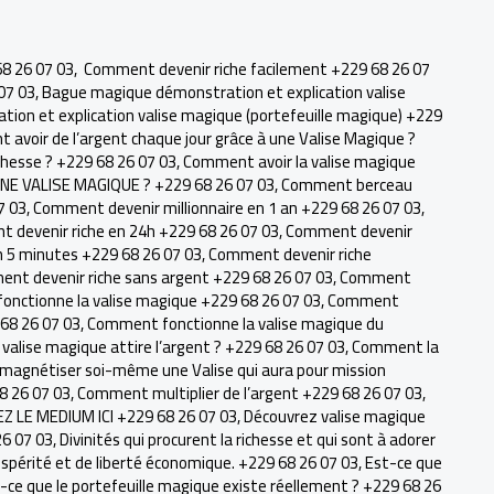
8 26 07 03
,
Comment devenir riche facilement +229 68 26 07
 07 03
,
Bague magique démonstration et explication valise
on et explication valise magique (portefeuille magique) +229
avoir de l’argent chaque jour grâce à une Valise Magique ?
chesse ? +229 68 26 07 03
,
Comment avoir la valise magique
E VALISE MAGIQUE ? +229 68 26 07 03
,
Comment berceau
7 03
,
Comment devenir millionnaire en 1 an +229 68 26 07 03
,
 devenir riche en 24h +229 68 26 07 03
,
Comment devenir
 5 minutes +229 68 26 07 03
,
Comment devenir riche
nt devenir riche sans argent +229 68 26 07 03
,
Comment
nctionne la valise magique +229 68 26 07 03
,
Comment
 68 26 07 03
,
Comment fonctionne la valise magique du
alise magique attire l’argent ? +229 68 26 07 03
,
Comment la
agnétiser soi-même une Valise qui aura pour mission
68 26 07 03
,
Comment multiplier de l’argent +229 68 26 07 03
,
 LE MEDIUM ICI +229 68 26 07 03
,
Découvrez valise magique
26 07 03
,
Divinités qui procurent la richesse et qui sont à adorer
ospérité et de liberté économique. +229 68 26 07 03
,
Est-ce que
-ce que le portefeuille magique existe réellement ? +229 68 26