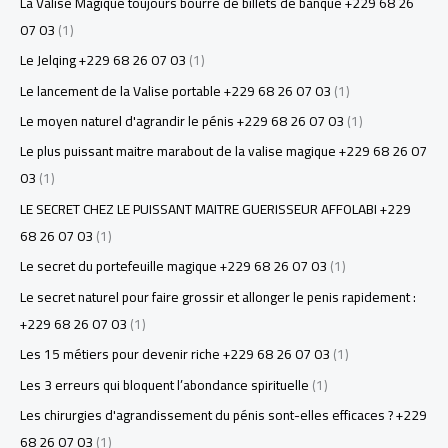
La Valise Magique toujours bourré de billets de banque +229 68 26
07 03
(1)
Le Jelqing +229 68 26 07 03
(1)
Le lancement de la Valise portable +229 68 26 07 03
(1)
Le moyen naturel d'agrandir le pénis +229 68 26 07 03
(1)
Le plus puissant maitre marabout de la valise magique +229 68 26 07
03
(1)
LE SECRET CHEZ LE PUISSANT MAITRE GUERISSEUR AFFOLABI +229
68 26 07 03
(1)
Le secret du portefeuille magique +229 68 26 07 03
(1)
Le secret naturel pour faire grossir et allonger le penis rapidement :
+229 68 26 07 03
(1)
Les 15 métiers pour devenir riche +229 68 26 07 03
(1)
Les 3 erreurs qui bloquent l’abondance spirituelle
(1)
Les chirurgies d'agrandissement du pénis sont-elles efficaces ? +229
68 26 07 03
(1)