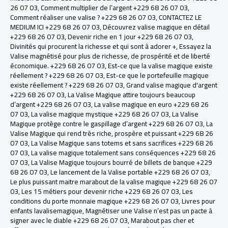
26 07 03
,
Comment multiplier de l’argent +229 68 26 07 03
,
Comment réaliser une valise ? +229 68 26 07 03
,
CONTACTEZ LE
MEDIUM ICI +229 68 26 07 03
,
Découvrez valise magique en détail
+229 68 26 07 03
,
Devenir riche en 1 jour +229 68 26 07 03
,
Divinités qui procurent la richesse et qui sont à adorer +
,
Essayez la
Valise magnétisé pour plus de richesse, de prospérité et de liberté
économique. +229 68 26 07 03
,
Est-ce que la valise magique existe
réellement ? +229 68 26 07 03
,
Est-ce que le portefeuille magique
existe réellement ? +229 68 26 07 03
,
Grand valise magique d'argent
+229 68 26 07 03
,
La Valise Magique attire toujours beaucoup
d’argent +229 68 26 07 03
,
La valise magique en euro +229 68 26
07 03
,
La valise magique mystique +229 68 26 07 03
,
La Valise
Magique protège contre le gaspillage d’argent +229 68 26 07 03
,
La
Valise Magique qui rend très riche, prospère et puissant +229 68 26
07 03
,
La Valise Magique sans totems et sans sacrifices +229 68 26
07 03
,
La valise magique totalement sans conséquences +229 68 26
07 03
,
La Valise Magique toujours bourré de billets de banque +229
68 26 07 03
,
Le lancement de la Valise portable +229 68 26 07 03
,
Le plus puissant maitre marabout de la valise magique +229 68 26 07
03
,
Les 15 métiers pour devenir riche +229 68 26 07 03
,
Les
conditions du porte monnaie magique +229 68 26 07 03
,
Livres pour
enfants lavalisemagique
,
Magnétiser une Valise n’est pas un pacte à
signer avec le diable +229 68 26 07 03
,
Marabout pas cher et