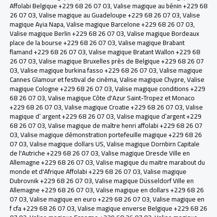
Affolabi Belgique +229 68 26 07 03
,
Valise magique au bénin +229 68
26 07 03
,
Valise magique au Guadeloupe +229 68 26 07 03
,
Valise
magique Ayia Napa
,
Valise magique Barcelone +229 68 26 07 03
,
Valise magique Berlin +229 68 26 07 03
,
Valise magique Bordeaux
place de la bourse +229 68 26 07 03
,
Valise magique Brabant
flamand +229 68 26 07 03
,
Valise magique Bratant Wallon +229 68
26 07 03
,
Valise magique Bruxelles près de Belgique +229 68 26 07
03
,
Valise magique burkina fasso +229 68 26 07 03
,
Valise magique
Cannes Glamour et festival de cinéma
,
Valise magique Chypre
,
Valise
magique Cologne +229 68 26 07 03
,
Valise magique conditions +229
68 26 07 03
,
Valise magique Côte d'Azur Saint-Tropez et Monaco
+229 68 26 07 03
,
Valise magique Croatie +229 68 26 07 03
,
Valise
magique d’ argent +229 68 26 07 03
,
Valise magique d’argent +229
68 26 07 03
,
Valise magique de maître henri affolabi +229 68 26 07
03
,
Valise magique démonstration portefeuille magique +229 68 26
07 03
,
Valise magique dollars US
,
Valise magique Dornbirn Capitale
de l'Autriche +229 68 26 07 03
,
Valise magique Dresde Ville en
Allemagne +229 68 26 07 03
,
Valise magique du maitre marabout du
monde et d'Afrique Affolabi +229 68 26 07 03
,
Valise magique
Dubrovnik +229 68 26 07 03
,
Valise magique Düsseldorf Ville en
Allemagne +229 68 26 07 03
,
Valise magique en dollars +229 68 26
07 03
,
Valise magique en euro +229 68 26 07 03
,
Valise magique en
f cfa +229 68 26 07 03
,
Valise magique enverse Belgique +229 68 26