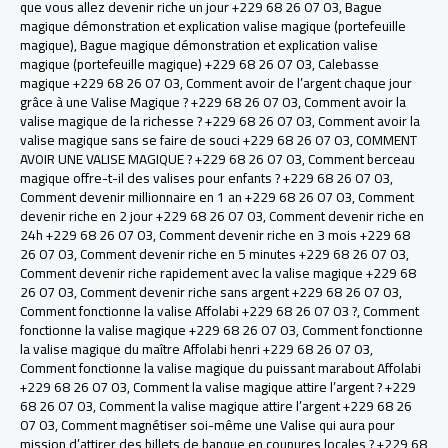
que vous allez devenir riche un jour +229 68 26 07 03
,
Bague
magique démonstration et explication valise magique (portefeuille
magique)
,
Bague magique démonstration et explication valise
magique (portefeuille magique) +229 68 26 07 03
,
Calebasse
magique +229 68 26 07 03
,
Comment avoir de l’argent chaque jour
grâce à une Valise Magique ? +229 68 26 07 03
,
Comment avoir la
valise magique de la richesse ? +229 68 26 07 03
,
Comment avoir la
valise magique sans se faire de souci +229 68 26 07 03
,
COMMENT
AVOIR UNE VALISE MAGIQUE ? +229 68 26 07 03
,
Comment berceau
magique offre-t-il des valises pour enfants ? +229 68 26 07 03
,
Comment devenir millionnaire en 1 an +229 68 26 07 03
,
Comment
devenir riche en 2 jour +229 68 26 07 03
,
Comment devenir riche en
24h +229 68 26 07 03
,
Comment devenir riche en 3 mois +229 68
26 07 03
,
Comment devenir riche en 5 minutes +229 68 26 07 03
,
Comment devenir riche rapidement avec la valise magique +229 68
26 07 03
,
Comment devenir riche sans argent +229 68 26 07 03
,
Comment fonctionne la valise Affolabi +229 68 26 07 03 ?
,
Comment
fonctionne la valise magique +229 68 26 07 03
,
Comment fonctionne
la valise magique du maître Affolabi henri +229 68 26 07 03
,
Comment fonctionne la valise magique du puissant marabout Affolabi
+229 68 26 07 03
,
Comment la valise magique attire l’argent ? +229
68 26 07 03
,
Comment la valise magique attire l’argent +229 68 26
07 03
,
Comment magnétiser soi-même une Valise qui aura pour
mission d’attirer des billets de banque en coupures locales ? +229 68