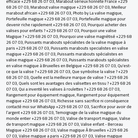
efficace +229 68 26 07 03
,
Marabout sérieux honnête France +229
68 26 07 03
,
Marabout valise magique +229 68 26 07 03
,
Meilleur
marabout africain +229 68 26 07 03
,
Photo by La valise magique
,
Portefeuille magique +229 68 26 07 03
,
Portefeuille magique pour
devenir riche rapidement +229 68 26 07 03
,
Pourquoi acheter des
valises pour enfants ? +229 68 26 07 03
,
Pourquoi une valise
Magique ? +229 68 26 07 03
,
Pourquoi une valise magnétisé +229 68
26 07 03
,
Puissants marabouts spécialistes de la valise magique à
paris +229 68 26 07 03
,
Puissants marabouts specialistes en valise
magique +229 68 26 07 03
,
Puissants marabouts spécialistes en
valise magique +229 68 26 07 03
,
Puissants marabouts spécialistes
en valise magique à Bruxelles en Belgique +229 68 26 07 03
,
Qu'est-
ce que la valise ? +229 68 26 07 03
,
Que symbolise la valise ? +229
68 26 07 03
,
Quelle est la meilleure marque de valise ? +229 68 26
07 03
,
Quels sont les avantages des valisettes en tissu ? +229 68 26
07 03
,
Qui a inventé les valises à roulettes ? +229 68 26 07 03
,
Rangement pour équipement magique
,
Rangement pour équipement
magique +229 68 26 07 03
,
Richesse sans sacrifice ni conséquence
contacté moi sur WhatsApp +229 68 26 07 03
,
Sacrifice pour avoir de
l’argent +229 68 26 07 03
,
Temoignage de la valise magique du
monde entier +229 68 26 07 03
,
Valise de transport magique
,
Valise
de transport magique +229 68 26 07 03
,
Valise enfant - Berceau
Magique +229 68 26 07 03
,
Valise magique À Bruxelles +229 68 26
07 03
,
Valise magique a paris +229 68 26 07 03
,
Valise magique