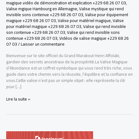
magique vidéo de démonstration et explication +229 68 26 07 03
,
Valise mgique Hambourg en Allemagne
,
Valise mystique qui rend
invisible sons contenue +229 68 26 07 03
,
Valise pour équipement
magique +229 68 26 07 03
,
Valise pour matériel magique
,
Valise
pour matériel magique +229 68 26 07 03
,
Valise qui rend invisible
son contenue +229 68 26 07 03
,
Valise qui rend invisible sons
contenue +229 68 26 07 03
,
Vidéos de valise magique +229 68 26
07 03
/
Laisser un commentaire
Bienvenue sur le site officiel du Grand Marabout Henri Affolabi,
gardien des secrets ancestraux de la prospérité.La Valise Magique
d’Abondance est un coffret symbolique qui vous rend très riche, vous
guide dans votre chemin vers la réussite, l’équilibre et la confiance en
vous.Cette valise n’est pas un simple objet : elle représente la clé
pour […]
LA
Lire la suite »
VRAI
VALISE
MAGIQUE
POUR
DEVENIR
RICHE