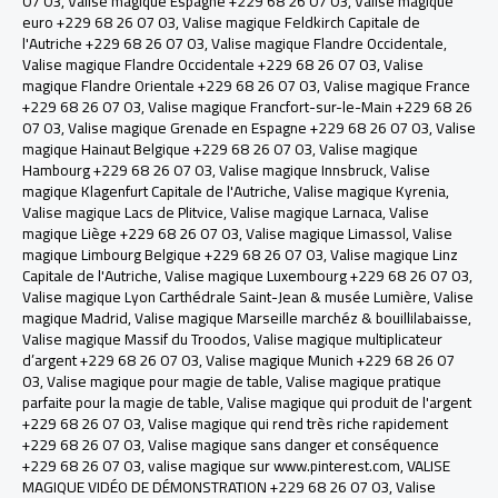
07 03
,
Valise magique Espagne +229 68 26 07 03
,
Valise magique
euro +229 68 26 07 03
,
Valise magique Feldkirch Capitale de
l'Autriche +229 68 26 07 03
,
Valise magique Flandre Occidentale
,
Valise magique Flandre Occidentale +229 68 26 07 03
,
Valise
magique Flandre Orientale +229 68 26 07 03
,
Valise magique France
+229 68 26 07 03
,
Valise magique Francfort-sur-le-Main +229 68 26
07 03
,
Valise magique Grenade en Espagne +229 68 26 07 03
,
Valise
magique Hainaut Belgique +229 68 26 07 03
,
Valise magique
Hambourg +229 68 26 07 03
,
Valise magique Innsbruck, Valise
magique Klagenfurt Capitale de l'Autriche
,
Valise magique Kyrenia
,
Valise magique Lacs de Plitvice
,
Valise magique Larnaca
,
Valise
magique Liège +229 68 26 07 03
,
Valise magique Limassol
,
Valise
magique Limbourg Belgique +229 68 26 07 03
,
Valise magique Linz
Capitale de l'Autriche
,
Valise magique Luxembourg +229 68 26 07 03
,
Valise magique Lyon Carthédrale Saint-Jean & musée Lumière
,
Valise
magique Madrid
,
Valise magique Marseille marchéz & bouillilabaisse
,
Valise magique Massif du Troodos
,
Valise magique multiplicateur
d’argent +229 68 26 07 03
,
Valise magique Munich +229 68 26 07
03
,
Valise magique pour magie de table
,
Valise magique pratique
parfaite pour la magie de table
,
Valise magique qui produit de l'argent
+229 68 26 07 03
,
Valise magique qui rend très riche rapidement
+229 68 26 07 03
,
Valise magique sans danger et conséquence
+229 68 26 07 03
,
valise magique sur www.pinterest.com
,
VALISE
MAGIQUE VIDÉO DE DÉMONSTRATION +229 68 26 07 03
,
Valise