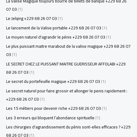
La Valise Magique toujours bourré de billets de banque +229 68 26
07 03
(1)
Le Jelqing +229 68 26 07 03
(1)
Le lancement de la Valise portable +229 68 26 07 03
(1)
Le moyen naturel d'agrandir le pénis +229 68 26 07 03
(1)
Le plus puissant maitre marabout de la valise magique +229 68 26 07
03
(1)
LE SECRET CHEZ LE PUISSANT MAITRE GUERISSEUR AFFOLABI +229
68 26 07 03
(1)
Le secret du portefeuille magique +229 68 26 07 03
(1)
Le secret naturel pour faire grossir et allonger le penis rapidement :
+229 68 26 07 03
(1)
Les 15 métiers pour devenir riche +229 68 26 07 03
(1)
Les 3 erreurs qui bloquent l’abondance spirituelle
(1)
Les chirurgies d'agrandissement du pénis sont-elles efficaces ? +229
68 26 07 03
(1)