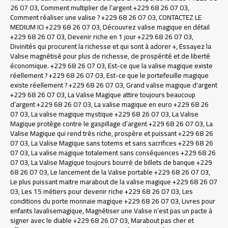
26 07 03
,
Comment multiplier de l’argent +229 68 26 07 03
,
Comment réaliser une valise ? +229 68 26 07 03
,
CONTACTEZ LE
MEDIUM ICI +229 68 26 07 03
,
Découvrez valise magique en détail
+229 68 26 07 03
,
Devenir riche en 1 jour +229 68 26 07 03
,
Divinités qui procurent la richesse et qui sont à adorer +
,
Essayez la
Valise magnétisé pour plus de richesse, de prospérité et de liberté
économique. +229 68 26 07 03
,
Est-ce que la valise magique existe
réellement ? +229 68 26 07 03
,
Est-ce que le portefeuille magique
existe réellement ? +229 68 26 07 03
,
Grand valise magique d'argent
+229 68 26 07 03
,
La Valise Magique attire toujours beaucoup
d’argent +229 68 26 07 03
,
La valise magique en euro +229 68 26
07 03
,
La valise magique mystique +229 68 26 07 03
,
La Valise
Magique protège contre le gaspillage d’argent +229 68 26 07 03
,
La
Valise Magique qui rend très riche, prospère et puissant +229 68 26
07 03
,
La Valise Magique sans totems et sans sacrifices +229 68 26
07 03
,
La valise magique totalement sans conséquences +229 68 26
07 03
,
La Valise Magique toujours bourré de billets de banque +229
68 26 07 03
,
Le lancement de la Valise portable +229 68 26 07 03
,
Le plus puissant maitre marabout de la valise magique +229 68 26 07
03
,
Les 15 métiers pour devenir riche +229 68 26 07 03
,
Les
conditions du porte monnaie magique +229 68 26 07 03
,
Livres pour
enfants lavalisemagique
,
Magnétiser une Valise n’est pas un pacte à
signer avec le diable +229 68 26 07 03
,
Marabout pas cher et