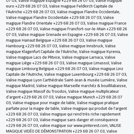
07 03
,
Valise magique Espagne +229 68 26 07 03
,
Valise magique
euro +229 68 26 07 03
,
Valise magique Feldkirch Capitale de
l'Autriche +229 68 26 07 03
,
Valise magique Flandre Occidentale
,
Valise magique Flandre Occidentale +229 68 26 07 03
,
Valise
magique Flandre Orientale +229 68 26 07 03
,
Valise magique France
+229 68 26 07 03
,
Valise magique Francfort-sur-le-Main +229 68 26
07 03
,
Valise magique Grenade en Espagne +229 68 26 07 03
,
Valise
magique Hainaut Belgique +229 68 26 07 03
,
Valise magique
Hambourg +229 68 26 07 03
,
Valise magique Innsbruck, Valise
magique Klagenfurt Capitale de l'Autriche
,
Valise magique Kyrenia
,
Valise magique Lacs de Plitvice
,
Valise magique Larnaca
,
Valise
magique Liège +229 68 26 07 03
,
Valise magique Limassol
,
Valise
magique Limbourg Belgique +229 68 26 07 03
,
Valise magique Linz
Capitale de l'Autriche
,
Valise magique Luxembourg +229 68 26 07 03
,
Valise magique Lyon Carthédrale Saint-Jean & musée Lumière
,
Valise
magique Madrid
,
Valise magique Marseille marchéz & bouillilabaisse
,
Valise magique Massif du Troodos
,
Valise magique multiplicateur
d’argent +229 68 26 07 03
,
Valise magique Munich +229 68 26 07
03
,
Valise magique pour magie de table
,
Valise magique pratique
parfaite pour la magie de table
,
Valise magique qui produit de l'argent
+229 68 26 07 03
,
Valise magique qui rend très riche rapidement
+229 68 26 07 03
,
Valise magique sans danger et conséquence
+229 68 26 07 03
,
valise magique sur www.pinterest.com
,
VALISE
MAGIQUE VIDÉO DE DÉMONSTRATION +229 68 26 07 03
,
Valise