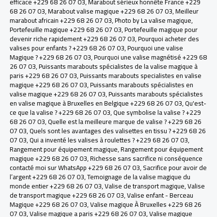
efficace +229 68 26 07 03
,
Marabout sérieux honnête France +229
68 26 07 03
,
Marabout valise magique +229 68 26 07 03
,
Meilleur
marabout africain +229 68 26 07 03
,
Photo by La valise magique
,
Portefeuille magique +229 68 26 07 03
,
Portefeuille magique pour
devenir riche rapidement +229 68 26 07 03
,
Pourquoi acheter des
valises pour enfants ? +229 68 26 07 03
,
Pourquoi une valise
Magique ? +229 68 26 07 03
,
Pourquoi une valise magnétisé +229 68
26 07 03
,
Puissants marabouts spécialistes de la valise magique à
paris +229 68 26 07 03
,
Puissants marabouts specialistes en valise
magique +229 68 26 07 03
,
Puissants marabouts spécialistes en
valise magique +229 68 26 07 03
,
Puissants marabouts spécialistes
en valise magique à Bruxelles en Belgique +229 68 26 07 03
,
Qu'est-
ce que la valise ? +229 68 26 07 03
,
Que symbolise la valise ? +229
68 26 07 03
,
Quelle est la meilleure marque de valise ? +229 68 26
07 03
,
Quels sont les avantages des valisettes en tissu ? +229 68 26
07 03
,
Qui a inventé les valises à roulettes ? +229 68 26 07 03
,
Rangement pour équipement magique
,
Rangement pour équipement
magique +229 68 26 07 03
,
Richesse sans sacrifice ni conséquence
contacté moi sur WhatsApp +229 68 26 07 03
,
Sacrifice pour avoir de
l’argent +229 68 26 07 03
,
Temoignage de la valise magique du
monde entier +229 68 26 07 03
,
Valise de transport magique
,
Valise
de transport magique +229 68 26 07 03
,
Valise enfant - Berceau
Magique +229 68 26 07 03
,
Valise magique À Bruxelles +229 68 26
07 03
,
Valise magique a paris +229 68 26 07 03
,
Valise magique