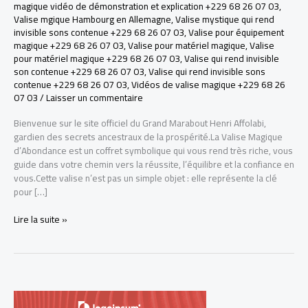
magique vidéo de démonstration et explication +229 68 26 07 03
,
Valise mgique Hambourg en Allemagne
,
Valise mystique qui rend
invisible sons contenue +229 68 26 07 03
,
Valise pour équipement
magique +229 68 26 07 03
,
Valise pour matériel magique
,
Valise
pour matériel magique +229 68 26 07 03
,
Valise qui rend invisible
son contenue +229 68 26 07 03
,
Valise qui rend invisible sons
contenue +229 68 26 07 03
,
Vidéos de valise magique +229 68 26
07 03
/
Laisser un commentaire
Bienvenue sur le site officiel du Grand Marabout Henri Affolabi,
gardien des secrets ancestraux de la prospérité.La Valise Magique
d’Abondance est un coffret symbolique qui vous rend très riche, vous
guide dans votre chemin vers la réussite, l’équilibre et la confiance en
vous.Cette valise n’est pas un simple objet : elle représente la clé
pour […]
LA
Lire la suite »
VRAI
VALISE
MAGIQUE
POUR
DEVENIR
RICHE