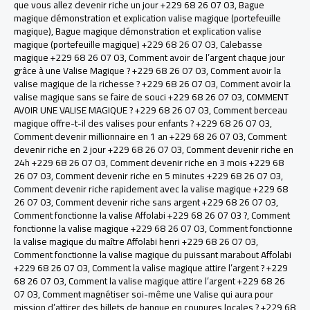
que vous allez devenir riche un jour +229 68 26 07 03
,
Bague
magique démonstration et explication valise magique (portefeuille
magique)
,
Bague magique démonstration et explication valise
magique (portefeuille magique) +229 68 26 07 03
,
Calebasse
magique +229 68 26 07 03
,
Comment avoir de l’argent chaque jour
grâce à une Valise Magique ? +229 68 26 07 03
,
Comment avoir la
valise magique de la richesse ? +229 68 26 07 03
,
Comment avoir la
valise magique sans se faire de souci +229 68 26 07 03
,
COMMENT
AVOIR UNE VALISE MAGIQUE ? +229 68 26 07 03
,
Comment berceau
magique offre-t-il des valises pour enfants ? +229 68 26 07 03
,
Comment devenir millionnaire en 1 an +229 68 26 07 03
,
Comment
devenir riche en 2 jour +229 68 26 07 03
,
Comment devenir riche en
24h +229 68 26 07 03
,
Comment devenir riche en 3 mois +229 68
26 07 03
,
Comment devenir riche en 5 minutes +229 68 26 07 03
,
Comment devenir riche rapidement avec la valise magique +229 68
26 07 03
,
Comment devenir riche sans argent +229 68 26 07 03
,
Comment fonctionne la valise Affolabi +229 68 26 07 03 ?
,
Comment
fonctionne la valise magique +229 68 26 07 03
,
Comment fonctionne
la valise magique du maître Affolabi henri +229 68 26 07 03
,
Comment fonctionne la valise magique du puissant marabout Affolabi
+229 68 26 07 03
,
Comment la valise magique attire l’argent ? +229
68 26 07 03
,
Comment la valise magique attire l’argent +229 68 26
07 03
,
Comment magnétiser soi-même une Valise qui aura pour
mission d’attirer des billets de banque en coupures locales ? +229 68