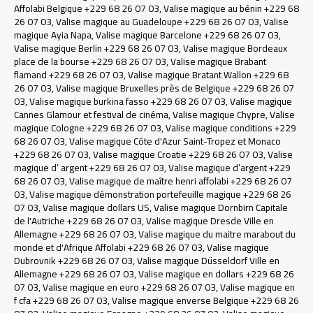
Affolabi Belgique +229 68 26 07 03
,
Valise magique au bénin +229 68
26 07 03
,
Valise magique au Guadeloupe +229 68 26 07 03
,
Valise
magique Ayia Napa
,
Valise magique Barcelone +229 68 26 07 03
,
Valise magique Berlin +229 68 26 07 03
,
Valise magique Bordeaux
place de la bourse +229 68 26 07 03
,
Valise magique Brabant
flamand +229 68 26 07 03
,
Valise magique Bratant Wallon +229 68
26 07 03
,
Valise magique Bruxelles près de Belgique +229 68 26 07
03
,
Valise magique burkina fasso +229 68 26 07 03
,
Valise magique
Cannes Glamour et festival de cinéma
,
Valise magique Chypre
,
Valise
magique Cologne +229 68 26 07 03
,
Valise magique conditions +229
68 26 07 03
,
Valise magique Côte d'Azur Saint-Tropez et Monaco
+229 68 26 07 03
,
Valise magique Croatie +229 68 26 07 03
,
Valise
magique d’ argent +229 68 26 07 03
,
Valise magique d’argent +229
68 26 07 03
,
Valise magique de maître henri affolabi +229 68 26 07
03
,
Valise magique démonstration portefeuille magique +229 68 26
07 03
,
Valise magique dollars US
,
Valise magique Dornbirn Capitale
de l'Autriche +229 68 26 07 03
,
Valise magique Dresde Ville en
Allemagne +229 68 26 07 03
,
Valise magique du maitre marabout du
monde et d'Afrique Affolabi +229 68 26 07 03
,
Valise magique
Dubrovnik +229 68 26 07 03
,
Valise magique Düsseldorf Ville en
Allemagne +229 68 26 07 03
,
Valise magique en dollars +229 68 26
07 03
,
Valise magique en euro +229 68 26 07 03
,
Valise magique en
f cfa +229 68 26 07 03
,
Valise magique enverse Belgique +229 68 26