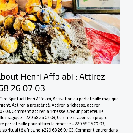
out Henri Affolabi : Attirez
 68 26 07 03
re Spirituel Henri Affolabi
,
Activation du portefeuille magique
argent
,
Attirer la prospérité
,
Attirer la richesse
,
attirer
 07 03
,
Comment attirer la richesse avec un portefeuille
ille magique +229 68 26 07 03
,
Comment avoir son propre
 portefeuille pour attirer la richesse +229 68 26 07 03
,
piritualité africaine +229 68 26 07 03
,
Comment entrer dans