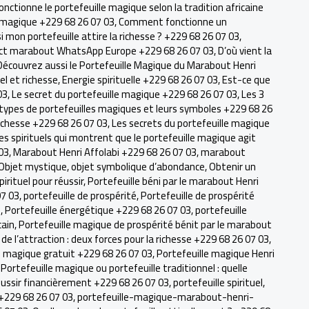
ctionne le portefeuille magique selon la tradition africaine
 magique +229 68 26 07 03
,
Comment fonctionne un
 mon portefeuille attire la richesse ? +229 68 26 07 03
,
ct marabout WhatsApp Europe +229 68 26 07 03
,
D’où vient la
Découvrez aussi le Portefeuille Magique du Marabout Henri
l et richesse
,
Energie spirituelle +229 68 26 07 03
,
Est-ce que
03
,
Le secret du portefeuille magique +229 68 26 07 03
,
Les 3
 types de portefeuilles magiques et leurs symboles +229 68 26
 richesse +229 68 26 07 03
,
Les secrets du portefeuille magique
es spirituels qui montrent que le portefeuille magique agit
03
,
Marabout Henri Affolabi +229 68 26 07 03
,
marabout
Objet mystique
,
objet symbolique d’abondance
,
Obtenir un
spirituel pour réussir
,
Portefeuille béni par le marabout Henri
07 03
,
portefeuille de prospérité
,
Portefeuille de prospérité
3
,
Portefeuille énergétique +229 68 26 07 03
,
portefeuille
cain
,
Portefeuille magique de prospérité bénit par le marabout
 de l’attraction : deux forces pour la richesse +229 68 26 07 03
,
e magique gratuit +229 68 26 07 03
,
Portefeuille magique Henri
,
Portefeuille magique ou portefeuille traditionnel : quelle
éussir financièrement +229 68 26 07 03
,
portefeuille spirituel
,
 +229 68 26 07 03
,
portefeuille-magique-marabout-henri-