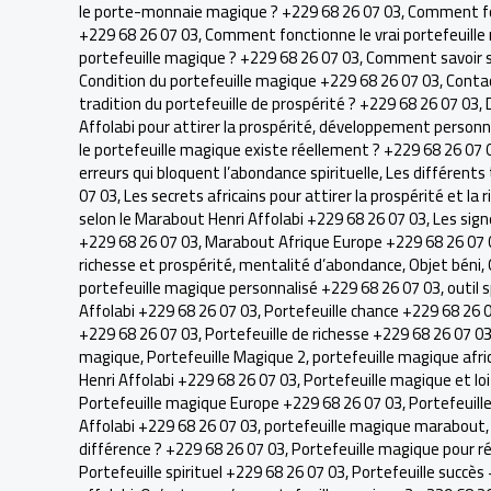
le porte-monnaie magique ? +229 68 26 07 03
,
Comment fon
+229 68 26 07 03
,
Comment fonctionne le vrai portefeuille
portefeuille magique ? +229 68 26 07 03
,
Comment savoir si
Condition du portefeuille magique +229 68 26 07 03
,
Conta
tradition du portefeuille de prospérité ? +229 68 26 07 03
,
Affolabi pour attirer la prospérité
,
développement personne
le portefeuille magique existe réellement ? +229 68 26 07 
erreurs qui bloquent l’abondance spirituelle
,
Les différents
07 03
,
Les secrets africains pour attirer la prospérité et la
selon le Marabout Henri Affolabi +229 68 26 07 03
,
Les sign
+229 68 26 07 03
,
Marabout Afrique Europe +229 68 26 07 
richesse et prospérité
,
mentalité d’abondance
,
Objet béni
,
portefeuille magique personnalisé +229 68 26 07 03
,
outil 
Affolabi +229 68 26 07 03
,
Portefeuille chance +229 68 26 
+229 68 26 07 03
,
Portefeuille de richesse +229 68 26 07 0
magique
,
Portefeuille Magique 2
,
portefeuille magique afri
Henri Affolabi +229 68 26 07 03
,
Portefeuille magique et loi
Portefeuille magique Europe +229 68 26 07 03
,
Portefeuill
Affolabi +229 68 26 07 03
,
portefeuille magique marabout
différence ? +229 68 26 07 03
,
Portefeuille magique pour r
Portefeuille spirituel +229 68 26 07 03
,
Portefeuille succès