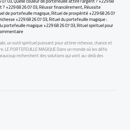
6 07 03
,
Quelle couleur de portefeuille attire l'argent ? +229 68
ent ? +229 68 26 07 03
,
Réussir financièrement
,
Réussite
uel de portefeuille magique
,
Rituel de prospérité +229 68 26 07
 richesse +229 68 26 07 03
,
Rituel du portefeuille magique :
du portefeuille magique +229 68 26 07 03
,
Rituel spirituel pour
 commentaire
, un outil spirituel puissant pour attirer richesse, chance et
vôtre. LE PORTEFEUILLE MAGIQUE Dans un monde où les défis
 beaucoup recherchent des solutions qui vont au-delà des