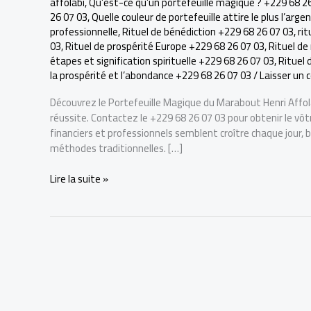
affolabi
,
Qu’est-ce qu’un portefeuille magique ? +229 68 2
26 07 03
,
Quelle couleur de portefeuille attire le plus l’arg
professionnelle
,
Rituel de bénédiction +229 68 26 07 03
,
rit
03
,
Rituel de prospérité Europe +229 68 26 07 03
,
Rituel de
étapes et signification spirituelle +229 68 26 07 03
,
Rituel 
la prospérité et l’abondance +229 68 26 07 03
/
Laisser un
Découvrez le Portefeuille Magique du Marabout Henri Affolabi
réussite. Contactez le +229 68 26 07 03 pour obtenir le 
financiers et professionnels semblent croître chaque jour,
méthodes traditionnelles. […]
Portefeuille
Lire la suite »
Magique
du
Marabout
Henri
Affolabi
:
Attirez
Richesse