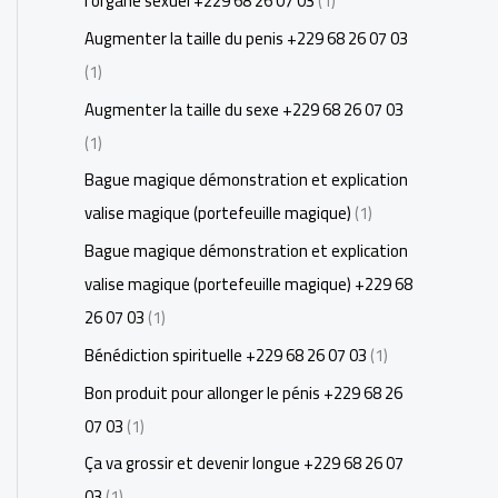
l'organe sexuel +229 68 26 07 03
(1)
Augmenter la taille du penis +229 68 26 07 03
(1)
Augmenter la taille du sexe +229 68 26 07 03
(1)
Bague magique démonstration et explication
valise magique (portefeuille magique)
(1)
Bague magique démonstration et explication
valise magique (portefeuille magique) +229 68
26 07 03
(1)
Bénédiction spirituelle +229 68 26 07 03
(1)
Bon produit pour allonger le pénis +229 68 26
07 03
(1)
Ça va grossir et devenir longue +229 68 26 07
03
(1)