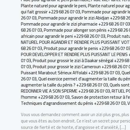
Plante naturel pour agrandir le peni
,
Plante naturel pour agr
qui fait grossir +229 68 26 07 03
,
Pommade pour agrandir le
26 07 03
,
Pommade pour agrandir le zizi Abidjan +229 68 2
Pommade pour agrandir le zizi pharmacie +229 68 26 07 03
68 26 07 03
,
Pommade pour allonger son pénis +229 68 26 
africain pour agrandir le peni +229 68 26 07 03
,
Produit natu
NATUREL POUR AGANDIR ET RENDRE PLUS PUISSANT VOTRE
68 26 07 03
,
Produit pour agrandir le penis +229 68 26 07 0
POUR DEVELOPPER ET RENDRE PLUS PUISSANT LE PENIS +
07 03
,
Produit pour grossir le zizi à Daakar sénégal +229 68
07 03
,
Produit pour grossir le zizi Cameroun +229 68 26 07 
Puissant Marabout Sérieux Affolabi +229 68 26 07 03
,
Quel
26 07 03
,
Quel exercice permet d'augmenter la taille du pén
augmenter la taille du pénis ? +229 68 26 07 03
,
Quels sont 
REDONNER VIE A SON SPERME +229 68 26 07 03
,
RITUEL P
l'homme +229 68 26 07 03
,
Savon de protection retour à l
Techniques d'agrandissement du pénis +229 68 26 07 03
,
V
Vous vous demandez comment avoir un zizi plus gros, plus l
que vous êtes au bon endroit. Ce n’est un secret pour perso
source de fierté et de honte, d’angoisse et d’anxiété, […]