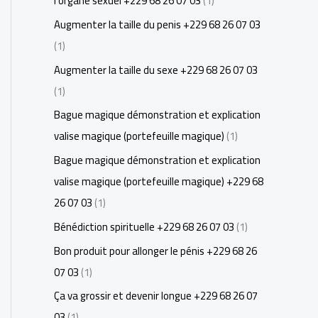
l'organe sexuel +229 68 26 07 03
(1)
Augmenter la taille du penis +229 68 26 07 03
(1)
Augmenter la taille du sexe +229 68 26 07 03
(1)
Bague magique démonstration et explication
valise magique (portefeuille magique)
(1)
Bague magique démonstration et explication
valise magique (portefeuille magique) +229 68
26 07 03
(1)
Bénédiction spirituelle +229 68 26 07 03
(1)
Bon produit pour allonger le pénis +229 68 26
07 03
(1)
Ça va grossir et devenir longue +229 68 26 07
03
(1)