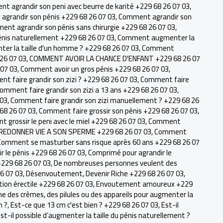
t agrandir son peni avec beurre de karité +229 68 26 07 03
,
grandir son pénis +229 68 26 07 03
,
Comment agrandir son
nt agrandir son pénis sans chirurgie +229 68 26 07 03
,
nis naturellement +229 68 26 07 03
,
Comment augmenter la
r la taille d'un homme ? +229 68 26 07 03
,
Comment
 26 07 03
,
COMMENT AVOIR LA CHANCE D'ENFANT +229 68 26 07
07 03
,
Comment avoir un gros pénis +229 68 26 07 03
,
t faire grandir son zizi ? +229 68 26 07 03
,
Comment faire
omment faire grandir son zizi a 13 ans +229 68 26 07 03
,
 03
,
Comment faire grandir son zizi manuellement ? +229 68 26
 68 26 07 03
,
Comment faire grossir son pénis +229 68 26 07 03
,
 grossir le peni avec le miel +229 68 26 07 03
,
Comment
EDONNER VIE A SON SPERME +229 68 26 07 03
,
Comment
Comment se masturber sans risque après 60 ans +229 68 26 07
 le pénis +229 68 26 07 03
,
Comprimé pour agrandir le
+229 68 26 07 03
,
De nombreuses personnes veulent des
26 07 03
,
Désenvoutement
,
Devenir Riche +229 68 26 07 03
,
ion érectile +229 68 26 07 03
,
Envoutement amoureux +229
me des crèmes, des pilules ou des appareils pour augmenter la
n ?
,
Est-ce que 13 cm c'est bien ? +229 68 26 07 03
,
Est-il
st-il possible d’augmenter la taille du pénis naturellement ?