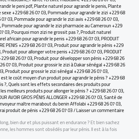
andir le peni pdf
,
Plante naturel pour agrandir le penis
,
Plante
 sexe +229 68 26 07 03
,
Pommade pour agrandir le zizi +229 68
6 07 03
,
Pommade pour agrandir le zizi avis +229 68 26 07 03
,
,
Pommade pour agrandir le zizi pharmacie au Cameroun +229
07 03
,
Pourquoi mon zizi ne grossit pas ?
,
Produit naturel
rel africain pour agrandir le penis +229 68 26 07 03
,
PRODUIT
 PENIS +229 68 26 07 03
,
Produit pour agrandir le pénis +229
3
,
Produit pour allonger votre penis +229 68 26 07 03
,
PRODUIT
229 68 26 07 03
,
Produit pour développer son pénis +229 68 26
 26 07 03
,
Produit pour grossir le zizi à Dakar sénégal +229 68 26
03
,
Produit pour grossir le zizi sénégal +229 68 26 07 03
,
 est le coût moyen d'un produit pour agrandir le pénis ? +229 68
is ?
,
Quels sont les effets secondaires des produits pour
les meilleurs produits pour allonger le pénis ? +229 68 26 07 03
,
OUR AVOIR GROS PÉNIS ALLONGER +229 68 26 07 03
,
Santé de
'envoyeur maître marabout du benin Affolabi +229 68 26 07 03
,
rai produit de pénis +229 68 26 07 03
/
Laisser un commentaire
ong, bien dur et plus puissant en endurance ? Et bien sachez
nne, les hommes sont obsédés par leur pénis. Il est à la fois