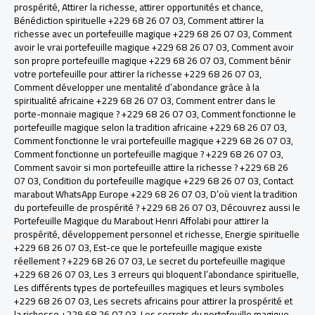
prospérité
,
Attirer la richesse
,
attirer opportunités et chance
,
Bénédiction spirituelle +229 68 26 07 03
,
Comment attirer la
richesse avec un portefeuille magique +229 68 26 07 03
,
Comment
avoir le vrai portefeuille magique +229 68 26 07 03
,
Comment avoir
son propre portefeuille magique +229 68 26 07 03
,
Comment bénir
votre portefeuille pour attirer la richesse +229 68 26 07 03
,
Comment développer une mentalité d’abondance grâce à la
spiritualité africaine +229 68 26 07 03
,
Comment entrer dans le
porte-monnaie magique ? +229 68 26 07 03
,
Comment fonctionne le
portefeuille magique selon la tradition africaine +229 68 26 07 03
,
Comment fonctionne le vrai portefeuille magique +229 68 26 07 03
,
Comment fonctionne un portefeuille magique ? +229 68 26 07 03
,
Comment savoir si mon portefeuille attire la richesse ? +229 68 26
07 03
,
Condition du portefeuille magique +229 68 26 07 03
,
Contact
marabout WhatsApp Europe +229 68 26 07 03
,
D’où vient la tradition
du portefeuille de prospérité ? +229 68 26 07 03
,
Découvrez aussi le
Portefeuille Magique du Marabout Henri Affolabi pour attirer la
prospérité
,
développement personnel et richesse
,
Energie spirituelle
+229 68 26 07 03
,
Est-ce que le portefeuille magique existe
réellement ? +229 68 26 07 03
,
Le secret du portefeuille magique
+229 68 26 07 03
,
Les 3 erreurs qui bloquent l’abondance spirituelle
,
Les différents types de portefeuilles magiques et leurs symboles
+229 68 26 07 03
,
Les secrets africains pour attirer la prospérité et
la richesse +229 68 26 07 03
,
Les secrets du portefeuille magique