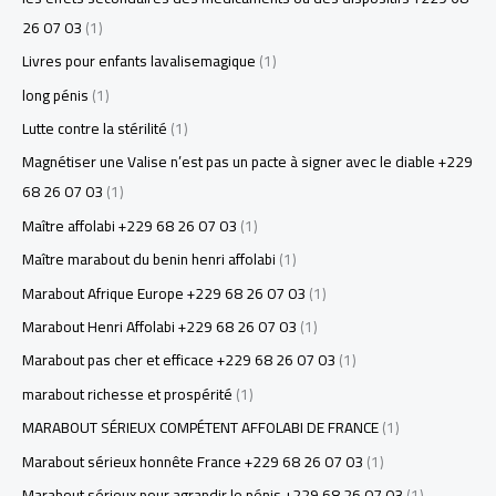
26 07 03
(1)
Livres pour enfants lavalisemagique
(1)
long pénis
(1)
Lutte contre la stérilité
(1)
Magnétiser une Valise n’est pas un pacte à signer avec le diable +229
68 26 07 03
(1)
Maître affolabi +229 68 26 07 03
(1)
Maître marabout du benin henri affolabi
(1)
Marabout Afrique Europe +229 68 26 07 03
(1)
Marabout Henri Affolabi +229 68 26 07 03
(1)
Marabout pas cher et efficace +229 68 26 07 03
(1)
marabout richesse et prospérité
(1)
MARABOUT SÉRIEUX COMPÉTENT AFFOLABI DE FRANCE
(1)
Marabout sérieux honnête France +229 68 26 07 03
(1)
Marabout sérieux pour agrandir le pénis +229 68 26 07 03
(1)