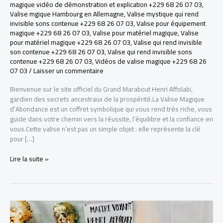
magique vidéo de démonstration et explication +229 68 26 07 03
,
Valise mgique Hambourg en Allemagne
,
Valise mystique qui rend
invisible sons contenue +229 68 26 07 03
,
Valise pour équipement
magique +229 68 26 07 03
,
Valise pour matériel magique
,
Valise
pour matériel magique +229 68 26 07 03
,
Valise qui rend invisible
son contenue +229 68 26 07 03
,
Valise qui rend invisible sons
contenue +229 68 26 07 03
,
Vidéos de valise magique +229 68 26
07 03
/
Laisser un commentaire
Bienvenue sur le site officiel du Grand Marabout Henri Affolabi,
gardien des secrets ancestraux de la prospérité.La Valise Magique
d’Abondance est un coffret symbolique qui vous rend très riche, vous
guide dans votre chemin vers la réussite, l’équilibre et la confiance en
vous.Cette valise n’est pas un simple objet : elle représente la clé
pour […]
LA
Lire la suite »
VRAI
VALISE
MAGIQUE
POUR
DEVENIR
RICHE