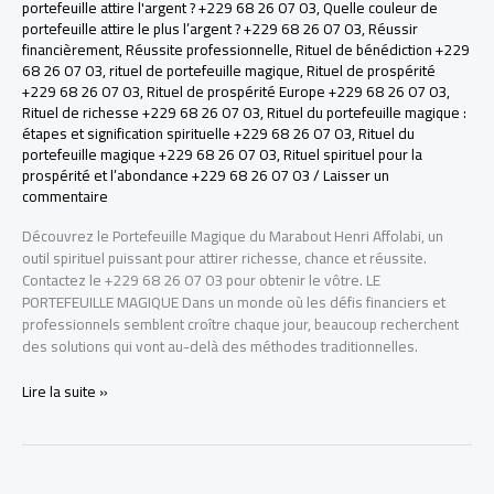
portefeuille attire l'argent ? +229 68 26 07 03
,
Quelle couleur de
portefeuille attire le plus l’argent ? +229 68 26 07 03
,
Réussir
financièrement
,
Réussite professionnelle
,
Rituel de bénédiction +229
68 26 07 03
,
rituel de portefeuille magique
,
Rituel de prospérité
+229 68 26 07 03
,
Rituel de prospérité Europe +229 68 26 07 03
,
Rituel de richesse +229 68 26 07 03
,
Rituel du portefeuille magique :
étapes et signification spirituelle +229 68 26 07 03
,
Rituel du
portefeuille magique +229 68 26 07 03
,
Rituel spirituel pour la
prospérité et l’abondance +229 68 26 07 03
/
Laisser un
commentaire
Découvrez le Portefeuille Magique du Marabout Henri Affolabi, un
outil spirituel puissant pour attirer richesse, chance et réussite.
Contactez le +229 68 26 07 03 pour obtenir le vôtre. LE
PORTEFEUILLE MAGIQUE Dans un monde où les défis financiers et
professionnels semblent croître chaque jour, beaucoup recherchent
des solutions qui vont au-delà des méthodes traditionnelles.
Portefeuille
Lire la suite »
Magique
du
Marabout
Henri