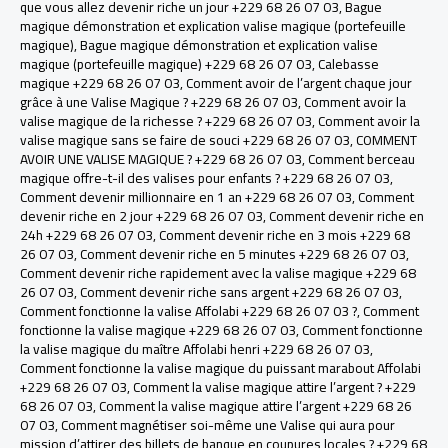
que vous allez devenir riche un jour +229 68 26 07 03
,
Bague
magique démonstration et explication valise magique (portefeuille
magique)
,
Bague magique démonstration et explication valise
magique (portefeuille magique) +229 68 26 07 03
,
Calebasse
magique +229 68 26 07 03
,
Comment avoir de l’argent chaque jour
grâce à une Valise Magique ? +229 68 26 07 03
,
Comment avoir la
valise magique de la richesse ? +229 68 26 07 03
,
Comment avoir la
valise magique sans se faire de souci +229 68 26 07 03
,
COMMENT
AVOIR UNE VALISE MAGIQUE ? +229 68 26 07 03
,
Comment berceau
magique offre-t-il des valises pour enfants ? +229 68 26 07 03
,
Comment devenir millionnaire en 1 an +229 68 26 07 03
,
Comment
devenir riche en 2 jour +229 68 26 07 03
,
Comment devenir riche en
24h +229 68 26 07 03
,
Comment devenir riche en 3 mois +229 68
26 07 03
,
Comment devenir riche en 5 minutes +229 68 26 07 03
,
Comment devenir riche rapidement avec la valise magique +229 68
26 07 03
,
Comment devenir riche sans argent +229 68 26 07 03
,
Comment fonctionne la valise Affolabi +229 68 26 07 03 ?
,
Comment
fonctionne la valise magique +229 68 26 07 03
,
Comment fonctionne
la valise magique du maître Affolabi henri +229 68 26 07 03
,
Comment fonctionne la valise magique du puissant marabout Affolabi
+229 68 26 07 03
,
Comment la valise magique attire l’argent ? +229
68 26 07 03
,
Comment la valise magique attire l’argent +229 68 26
07 03
,
Comment magnétiser soi-même une Valise qui aura pour
mission d’attirer des billets de banque en coupures locales ? +229 68