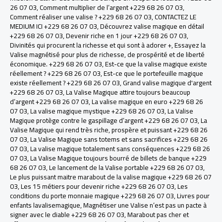
26 07 03
,
Comment multiplier de l’argent +229 68 26 07 03
,
Comment réaliser une valise ? +229 68 26 07 03
,
CONTACTEZ LE
MEDIUM ICI +229 68 26 07 03
,
Découvrez valise magique en détail
+229 68 26 07 03
,
Devenir riche en 1 jour +229 68 26 07 03
,
Divinités qui procurent la richesse et qui sont à adorer +
,
Essayez la
Valise magnétisé pour plus de richesse, de prospérité et de liberté
économique. +229 68 26 07 03
,
Est-ce que la valise magique existe
réellement ? +229 68 26 07 03
,
Est-ce que le portefeuille magique
existe réellement ? +229 68 26 07 03
,
Grand valise magique d'argent
+229 68 26 07 03
,
La Valise Magique attire toujours beaucoup
d’argent +229 68 26 07 03
,
La valise magique en euro +229 68 26
07 03
,
La valise magique mystique +229 68 26 07 03
,
La Valise
Magique protège contre le gaspillage d’argent +229 68 26 07 03
,
La
Valise Magique qui rend très riche, prospère et puissant +229 68 26
07 03
,
La Valise Magique sans totems et sans sacrifices +229 68 26
07 03
,
La valise magique totalement sans conséquences +229 68 26
07 03
,
La Valise Magique toujours bourré de billets de banque +229
68 26 07 03
,
Le lancement de la Valise portable +229 68 26 07 03
,
Le plus puissant maitre marabout de la valise magique +229 68 26 07
03
,
Les 15 métiers pour devenir riche +229 68 26 07 03
,
Les
conditions du porte monnaie magique +229 68 26 07 03
,
Livres pour
enfants lavalisemagique
,
Magnétiser une Valise n’est pas un pacte à
signer avec le diable +229 68 26 07 03
,
Marabout pas cher et