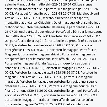
selon le Marabout Henri Affolabi +229 68 26 07 03
,
Les signes
spirituels qui montrent que le portefeuille magique agit +229 68 26
07 03
,
Marabout Afrique Europe +229 68 26 07 03
,
Marabout Henri
Affolabi +229 68 26 07 03
,
marabout richesse et prospérité
,
mentalité d’abondance
,
Objet béni
,
Objet mystique
,
objet symbolique
d’abondance
,
Obtenir un portefeuille magique personnalisé +229 68
26 07 03
,
outil spirituel pour réussir
,
Portefeuille béni par le marabout
Henri Affolabi +229 68 26 07 03
,
Portefeuille chance +229 68 26 07
03
,
portefeuille de prospérité
,
Portefeuille de prospérité +229 68 26
07 03
,
Portefeuille de richesse +229 68 26 07 03
,
Portefeuille
énergétique +229 68 26 07 03
,
portefeuille magique
,
Portefeuille
Magique 2
,
portefeuille magique africain
,
Portefeuille magique de
prospérité bénit par le marabout Henri Affolabi +229 68 26 07 03
,
Portefeuille magique et loi de l’attraction : deux forces pour la
richesse +229 68 26 07 03
,
Portefeuille magique Europe +229 68 26
07 03
,
Portefeuille magique gratuit +229 68 26 07 03
,
Portefeuille
magique Henri Affolabi +229 68 26 07 03
,
portefeuille magique
marabout
,
Portefeuille magique ou portefeuille traditionnel : quelle
différence ? +229 68 26 07 03
,
Portefeuille magique pour réussir
financièrement +229 68 26 07 03
,
portefeuille spirituel
,
Portefeuille
spirituel +229 68 26 07 03
,
Portefeuille succès +229 68 26 07 03
,
portefeuille-magique-marabout-henri-affolabi
,
Qu’est-ce qu’un
portefeuille magique ? +229 68 26 07 03
,
Quelle couleur de