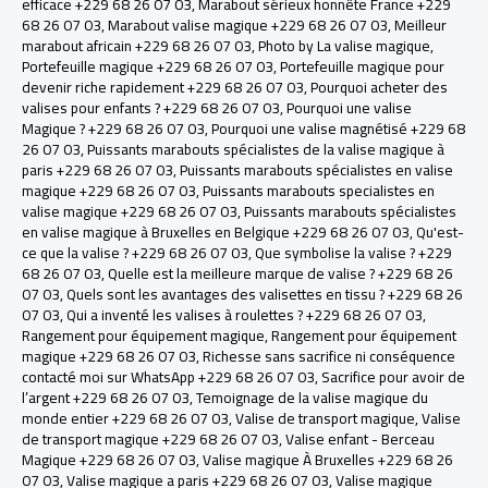
efficace +229 68 26 07 03
,
Marabout sérieux honnête France +229
68 26 07 03
,
Marabout valise magique +229 68 26 07 03
,
Meilleur
marabout africain +229 68 26 07 03
,
Photo by La valise magique
,
Portefeuille magique +229 68 26 07 03
,
Portefeuille magique pour
devenir riche rapidement +229 68 26 07 03
,
Pourquoi acheter des
valises pour enfants ? +229 68 26 07 03
,
Pourquoi une valise
Magique ? +229 68 26 07 03
,
Pourquoi une valise magnétisé +229 68
26 07 03
,
Puissants marabouts spécialistes de la valise magique à
paris +229 68 26 07 03
,
Puissants marabouts spécialistes en valise
magique +229 68 26 07 03
,
Puissants marabouts specialistes en
valise magique +229 68 26 07 03
,
Puissants marabouts spécialistes
en valise magique à Bruxelles en Belgique +229 68 26 07 03
,
Qu'est-
ce que la valise ? +229 68 26 07 03
,
Que symbolise la valise ? +229
68 26 07 03
,
Quelle est la meilleure marque de valise ? +229 68 26
07 03
,
Quels sont les avantages des valisettes en tissu ? +229 68 26
07 03
,
Qui a inventé les valises à roulettes ? +229 68 26 07 03
,
Rangement pour équipement magique
,
Rangement pour équipement
magique +229 68 26 07 03
,
Richesse sans sacrifice ni conséquence
contacté moi sur WhatsApp +229 68 26 07 03
,
Sacrifice pour avoir de
l’argent +229 68 26 07 03
,
Temoignage de la valise magique du
monde entier +229 68 26 07 03
,
Valise de transport magique
,
Valise
de transport magique +229 68 26 07 03
,
Valise enfant - Berceau
Magique +229 68 26 07 03
,
Valise magique À Bruxelles +229 68 26
07 03
,
Valise magique a paris +229 68 26 07 03
,
Valise magique