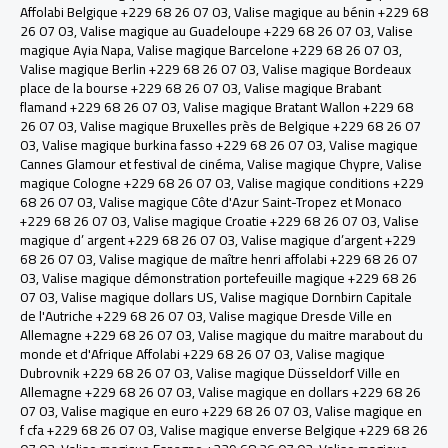
Affolabi Belgique +229 68 26 07 03
,
Valise magique au bénin +229 68
26 07 03
,
Valise magique au Guadeloupe +229 68 26 07 03
,
Valise
magique Ayia Napa
,
Valise magique Barcelone +229 68 26 07 03
,
Valise magique Berlin +229 68 26 07 03
,
Valise magique Bordeaux
place de la bourse +229 68 26 07 03
,
Valise magique Brabant
flamand +229 68 26 07 03
,
Valise magique Bratant Wallon +229 68
26 07 03
,
Valise magique Bruxelles près de Belgique +229 68 26 07
03
,
Valise magique burkina fasso +229 68 26 07 03
,
Valise magique
Cannes Glamour et festival de cinéma
,
Valise magique Chypre
,
Valise
magique Cologne +229 68 26 07 03
,
Valise magique conditions +229
68 26 07 03
,
Valise magique Côte d'Azur Saint-Tropez et Monaco
+229 68 26 07 03
,
Valise magique Croatie +229 68 26 07 03
,
Valise
magique d’ argent +229 68 26 07 03
,
Valise magique d’argent +229
68 26 07 03
,
Valise magique de maître henri affolabi +229 68 26 07
03
,
Valise magique démonstration portefeuille magique +229 68 26
07 03
,
Valise magique dollars US
,
Valise magique Dornbirn Capitale
de l'Autriche +229 68 26 07 03
,
Valise magique Dresde Ville en
Allemagne +229 68 26 07 03
,
Valise magique du maitre marabout du
monde et d'Afrique Affolabi +229 68 26 07 03
,
Valise magique
Dubrovnik +229 68 26 07 03
,
Valise magique Düsseldorf Ville en
Allemagne +229 68 26 07 03
,
Valise magique en dollars +229 68 26
07 03
,
Valise magique en euro +229 68 26 07 03
,
Valise magique en
f cfa +229 68 26 07 03
,
Valise magique enverse Belgique +229 68 26