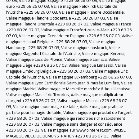
07 03
,
Valise magique Espagne +229 68 26 07 03
,
Valise magique
euro +229 68 26 07 03
,
Valise magique Feldkirch Capitale de
l'Autriche +229 68 26 07 03
,
Valise magique Flandre Occidentale
,
Valise magique Flandre Occidentale +229 68 26 07 03
,
Valise
magique Flandre Orientale +229 68 26 07 03
,
Valise magique France
+229 68 26 07 03
,
Valise magique Francfort-sur-le-Main +229 68 26
07 03
,
Valise magique Grenade en Espagne +229 68 26 07 03
,
Valise
magique Hainaut Belgique +229 68 26 07 03
,
Valise magique
Hambourg +229 68 26 07 03
,
Valise magique Innsbruck, Valise
magique Klagenfurt Capitale de l'Autriche
,
Valise magique Kyrenia
,
Valise magique Lacs de Plitvice
,
Valise magique Larnaca
,
Valise
magique Liège +229 68 26 07 03
,
Valise magique Limassol
,
Valise
magique Limbourg Belgique +229 68 26 07 03
,
Valise magique Linz
Capitale de l'Autriche
,
Valise magique Luxembourg +229 68 26 07 03
,
Valise magique Lyon Carthédrale Saint-Jean & musée Lumière
,
Valise
magique Madrid
,
Valise magique Marseille marchéz & bouillilabaisse
,
Valise magique Massif du Troodos
,
Valise magique multiplicateur
d’argent +229 68 26 07 03
,
Valise magique Munich +229 68 26 07
03
,
Valise magique pour magie de table
,
Valise magique pratique
parfaite pour la magie de table
,
Valise magique qui produit de l'argent
+229 68 26 07 03
,
Valise magique qui rend très riche rapidement
+229 68 26 07 03
,
Valise magique sans danger et conséquence
+229 68 26 07 03
,
valise magique sur www.pinterest.com
,
VALISE
MAGIQUE VIDÉO DE DÉMONSTRATION +229 68 26 07 03
,
Valise