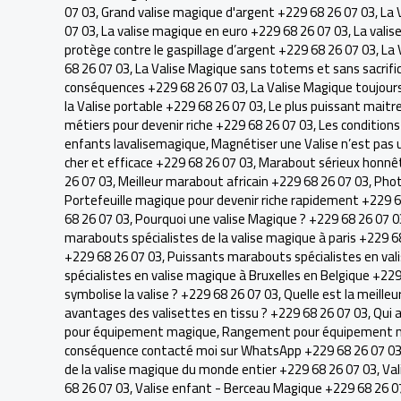
07 03
,
Grand valise magique d'argent +229 68 26 07 03
,
La 
07 03
,
La valise magique en euro +229 68 26 07 03
,
La vali
protège contre le gaspillage d’argent +229 68 26 07 03
,
La 
68 26 07 03
,
La Valise Magique sans totems et sans sacrifi
conséquences +229 68 26 07 03
,
La Valise Magique toujour
la Valise portable +229 68 26 07 03
,
Le plus puissant maitr
métiers pour devenir riche +229 68 26 07 03
,
Les condition
enfants lavalisemagique
,
Magnétiser une Valise n’est pas u
cher et efficace +229 68 26 07 03
,
Marabout sérieux honnêt
26 07 03
,
Meilleur marabout africain +229 68 26 07 03
,
Phot
Portefeuille magique pour devenir riche rapidement +229 6
68 26 07 03
,
Pourquoi une valise Magique ? +229 68 26 07 0
marabouts spécialistes de la valise magique à paris +229 6
+229 68 26 07 03
,
Puissants marabouts spécialistes en val
spécialistes en valise magique à Bruxelles en Belgique +22
symbolise la valise ? +229 68 26 07 03
,
Quelle est la meille
avantages des valisettes en tissu ? +229 68 26 07 03
,
Qui 
pour équipement magique
,
Rangement pour équipement m
conséquence contacté moi sur WhatsApp +229 68 26 07 0
de la valise magique du monde entier +229 68 26 07 03
,
Val
68 26 07 03
,
Valise enfant - Berceau Magique +229 68 26 0