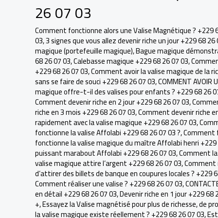
26 07 03
Comment fonctionne alors une Valise Magnétique ? +229 6
03
,
3 signes que vous allez devenir riche un jour +229 68 26
magique (portefeuille magique)
,
Bague magique démonstrati
68 26 07 03
,
Calebasse magique +229 68 26 07 03
,
Comment 
+229 68 26 07 03
,
Comment avoir la valise magique de la ri
sans se faire de souci +229 68 26 07 03
,
COMMENT AVOIR UN
magique offre-t-il des valises pour enfants ? +229 68 26 0
Comment devenir riche en 2 jour +229 68 26 07 03
,
Comment
riche en 3 mois +229 68 26 07 03
,
Comment devenir riche en
rapidement avec la valise magique +229 68 26 07 03
,
Comme
fonctionne la valise Affolabi +229 68 26 07 03 ?
,
Comment fo
fonctionne la valise magique du maître Affolabi henri +229
puissant marabout Affolabi +229 68 26 07 03
,
Comment la v
valise magique attire l’argent +229 68 26 07 03
,
Comment m
d’attirer des billets de banque en coupures locales ? +229 
Comment réaliser une valise ? +229 68 26 07 03
,
CONTACTEZ
en détail +229 68 26 07 03
,
Devenir riche en 1 jour +229 68 
+
,
Essayez la Valise magnétisé pour plus de richesse, de pr
la valise magique existe réellement ? +229 68 26 07 03
,
Est