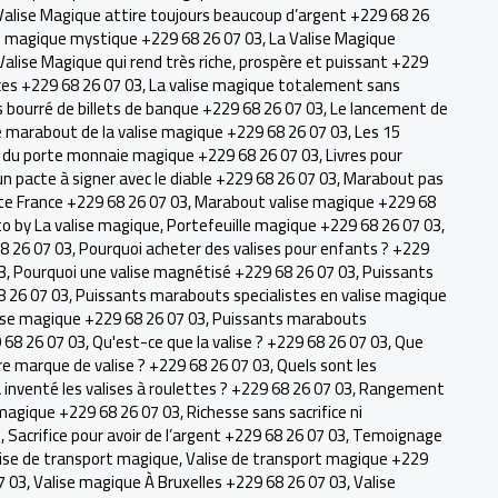
Valise Magique attire toujours beaucoup d’argent +229 68 26
se magique mystique +229 68 26 07 03
,
La Valise Magique
Valise Magique qui rend très riche, prospère et puissant +229
ces +229 68 26 07 03
,
La valise magique totalement sans
s bourré de billets de banque +229 68 26 07 03
,
Le lancement de
e marabout de la valise magique +229 68 26 07 03
,
Les 15
s du porte monnaie magique +229 68 26 07 03
,
Livres pour
n pacte à signer avec le diable +229 68 26 07 03
,
Marabout pas
e France +229 68 26 07 03
,
Marabout valise magique +229 68
o by La valise magique
,
Portefeuille magique +229 68 26 07 03
,
8 26 07 03
,
Pourquoi acheter des valises pour enfants ? +229
3
,
Pourquoi une valise magnétisé +229 68 26 07 03
,
Puissants
8 26 07 03
,
Puissants marabouts specialistes en valise magique
ise magique +229 68 26 07 03
,
Puissants marabouts
9 68 26 07 03
,
Qu'est-ce que la valise ? +229 68 26 07 03
,
Que
ure marque de valise ? +229 68 26 07 03
,
Quels sont les
a inventé les valises à roulettes ? +229 68 26 07 03
,
Rangement
agique +229 68 26 07 03
,
Richesse sans sacrifice ni
3
,
Sacrifice pour avoir de l’argent +229 68 26 07 03
,
Temoignage
ise de transport magique
,
Valise de transport magique +229
7 03
,
Valise magique À Bruxelles +229 68 26 07 03
,
Valise