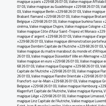
magique a paris +229 68 26 07 03
,
Valise magique Affolabi
07 03
,
Valise magique au Guadeloupe +229 68 26 07 03
,
Val
03
,
Valise magique Berlin +229 68 26 07 03
,
Valise magique 
Brabant flamand +229 68 26 07 03
,
Valise magique Bratan
Belgique +229 68 26 07 03
,
Valise magique burkina fasso +
cinéma
,
Valise magique Chypre
,
Valise magique Cologne +2
Valise magique Côte d'Azur Saint-Tropez et Monaco +229 
magique d’ argent +229 68 26 07 03
,
Valise magique d’arge
+229 68 26 07 03
,
Valise magique démonstration portefeui
magique Dornbirn Capitale de l'Autriche +229 68 26 07 03
,
V
Valise magique du maitre marabout du monde et d'Afrique 
26 07 03
,
Valise magique Düsseldorf Ville en Allemagne +22
Valise magique en euro +229 68 26 07 03
,
Valise magique e
68 26 07 03
,
Valise magique Espagne +229 68 26 07 03
,
Val
Capitale de l'Autriche +229 68 26 07 03
,
Valise magique Fla
26 07 03
,
Valise magique Flandre Orientale +229 68 26 07 0
Francfort-sur-le-Main +229 68 26 07 03
,
Valise magique G
Belgique +229 68 26 07 03
,
Valise magique Hambourg +229 
Klagenfurt Capitale de l'Autriche
,
Valise magique Kyrenia
,
V
magique Liège +229 68 26 07 03
,
Valise magique Limassol
,
magique Linz Capitale de l'Autriche
,
Valise magique Luxemb
Saint-Jean & musée Lumière
,
Valise magique Madrid
,
Valis