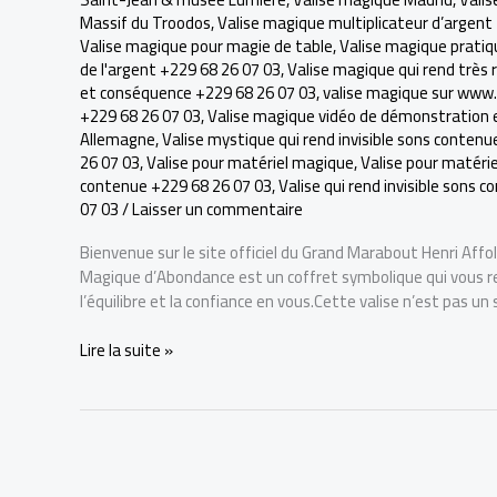
Massif du Troodos
,
Valise magique multiplicateur d’argent
Valise magique pour magie de table
,
Valise magique pratiq
de l'argent +229 68 26 07 03
,
Valise magique qui rend très
et conséquence +229 68 26 07 03
,
valise magique sur www
+229 68 26 07 03
,
Valise magique vidéo de démonstration e
Allemagne
,
Valise mystique qui rend invisible sons conten
26 07 03
,
Valise pour matériel magique
,
Valise pour matéri
contenue +229 68 26 07 03
,
Valise qui rend invisible sons 
07 03
/
Laisser un commentaire
Bienvenue sur le site officiel du Grand Marabout Henri Affol
Magique d’Abondance est un coffret symbolique qui vous ren
l’équilibre et la confiance en vous.Cette valise n’est pas un 
LA
Lire la suite »
VRAI
VALISE
MAGIQUE
POUR
DEVENIR
RICHE