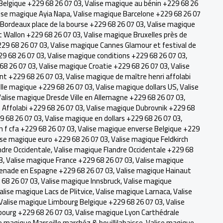
 Belgique +229 68 26 07 03
,
Valise magique au bénin +229 68 26
ise magique Ayia Napa
,
Valise magique Barcelone +229 68 26 07
Bordeaux place de la bourse +229 68 26 07 03
,
Valise magique
t Wallon +229 68 26 07 03
,
Valise magique Bruxelles près de
229 68 26 07 03
,
Valise magique Cannes Glamour et festival de
29 68 26 07 03
,
Valise magique conditions +229 68 26 07 03
,
68 26 07 03
,
Valise magique Croatie +229 68 26 07 03
,
Valise
nt +229 68 26 07 03
,
Valise magique de maître henri affolabi
lle magique +229 68 26 07 03
,
Valise magique dollars US
,
Valise
alise magique Dresde Ville en Allemagne +229 68 26 07 03
,
Affolabi +229 68 26 07 03
,
Valise magique Dubrovnik +229 68
9 68 26 07 03
,
Valise magique en dollars +229 68 26 07 03
,
n f cfa +229 68 26 07 03
,
Valise magique enverse Belgique +229
ise magique euro +229 68 26 07 03
,
Valise magique Feldkirch
ndre Occidentale
,
Valise magique Flandre Occidentale +229 68
3
,
Valise magique France +229 68 26 07 03
,
Valise magique
renade en Espagne +229 68 26 07 03
,
Valise magique Hainaut
68 26 07 03
,
Valise magique Innsbruck, Valise magique
alise magique Lacs de Plitvice
,
Valise magique Larnaca
,
Valise
Valise magique Limbourg Belgique +229 68 26 07 03
,
Valise
ourg +229 68 26 07 03
,
Valise magique Lyon Carthédrale
e magique Marseille marchéz & bouillilabaisse
,
Valise magique