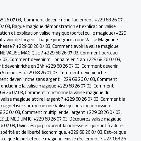
8 26 07 03
,
Comment devenir riche facilement +229 68 26 07
 07 03
,
Bague magique démonstration et explication valise
on et explication valise magique (portefeuille magique) +229
avoir de l’argent chaque jour grâce à une Valise Magique ?
chesse ? +229 68 26 07 03
,
Comment avoir la valise magique
E VALISE MAGIQUE ? +229 68 26 07 03
,
Comment berceau
7 03
,
Comment devenir millionnaire en 1 an +229 68 26 07 03
,
 devenir riche en 24h +229 68 26 07 03
,
Comment devenir
 5 minutes +229 68 26 07 03
,
Comment devenir riche
nt devenir riche sans argent +229 68 26 07 03
,
Comment
nctionne la valise magique +229 68 26 07 03
,
Comment
 68 26 07 03
,
Comment fonctionne la valise magique du
alise magique attire l’argent ? +229 68 26 07 03
,
Comment la
agnétiser soi-même une Valise qui aura pour mission
68 26 07 03
,
Comment multiplier de l’argent +229 68 26 07 03
,
 LE MEDIUM ICI +229 68 26 07 03
,
Découvrez valise magique
26 07 03
,
Divinités qui procurent la richesse et qui sont à adorer
ospérité et de liberté économique. +229 68 26 07 03
,
Est-ce que
-ce que le portefeuille magique existe réellement ? +229 68 26