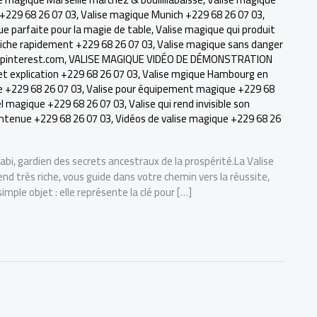
 +229 68 26 07 03
,
Valise magique Munich +229 68 26 07 03
,
ue parfaite pour la magie de table
,
Valise magique qui produit
 riche rapidement +229 68 26 07 03
,
Valise magique sans danger
.pinterest.com
,
VALISE MAGIQUE VIDÉO DE DÉMONSTRATION
t explication +229 68 26 07 03
,
Valise mgique Hambourg en
ue +229 68 26 07 03
,
Valise pour équipement magique +229 68
el magique +229 68 26 07 03
,
Valise qui rend invisible son
contenue +229 68 26 07 03
,
Vidéos de valise magique +229 68 26
abi, gardien des secrets ancestraux de la prospérité.La Valise
d très riche, vous guide dans votre chemin vers la réussite,
simple objet : elle représente la clé pour […]