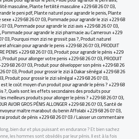
ilité masculine
,
Plante fertilité masculine +229 68 26 07 03
,
andir le peni pdf
,
Plante naturel pour agrandir le penis
,
Plante
 sexe +229 68 26 07 03
,
Pommade pour agrandir le zizi +229 68
6 07 03
,
Pommade pour agrandir le zizi avis +229 68 26 07 03
,
,
Pommade pour agrandir le zizi pharmacie au Cameroun +229
07 03
,
Pourquoi mon zizi ne grossit pas ?
,
Produit naturel
rel africain pour agrandir le penis +229 68 26 07 03
,
PRODUIT
 PENIS +229 68 26 07 03
,
Produit pour agrandir le pénis +229
3
,
Produit pour allonger votre penis +229 68 26 07 03
,
PRODUIT
229 68 26 07 03
,
Produit pour développer son pénis +229 68 26
 26 07 03
,
Produit pour grossir le zizi à Dakar sénégal +229 68 26
03
,
Produit pour grossir le zizi sénégal +229 68 26 07 03
,
 est le coût moyen d'un produit pour agrandir le pénis ? +229 68
is ?
,
Quels sont les effets secondaires des produits pour
les meilleurs produits pour allonger le pénis ? +229 68 26 07 03
,
OUR AVOIR GROS PÉNIS ALLONGER +229 68 26 07 03
,
Santé de
'envoyeur maître marabout du benin Affolabi +229 68 26 07 03
,
rai produit de pénis +229 68 26 07 03
/
Laisser un commentaire
ong, bien dur et plus puissant en endurance ? Et bien sachez
nne, les hommes sont obsédés par leur pénis. Il est à la fois