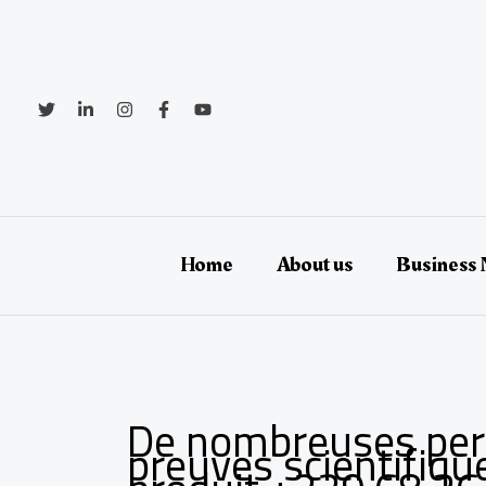
Aller
au
contenu
Home
About us
Business
De nombreuses per
preuves scientifiqu