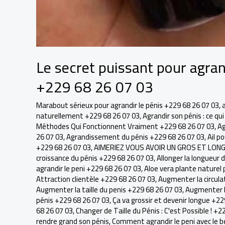
Le secret puissant pour agran
+229 68 26 07 03
Marabout sérieux pour agrandir le pénis +229 68 26 07 03
,
naturellement +229 68 26 07 03
,
Agrandir son pénis : ce q
Méthodes Qui Fonctionnent Vraiment +229 68 26 07 03
,
Ag
26 07 03
,
Agrandissement du pénis +229 68 26 07 03
,
Ail p
+229 68 26 07 03
,
AIMERIEZ VOUS AVOIR UN GROS ET LONGU
croissance du pénis +229 68 26 07 03
,
Allonger la longueur 
agrandir le peni +229 68 26 07 03
,
Aloe vera plante naturel 
Attraction clientèle +229 68 26 07 03
,
Augmenter la circula
Augmenter la taille du penis +229 68 26 07 03
,
Augmenter la
pénis +229 68 26 07 03
,
Ça va grossir et devenir longue +22
68 26 07 03
,
Changer de Taille du Pénis : C'est Possible ! +2
rendre grand son pénis
,
Comment agrandir le peni avec le b