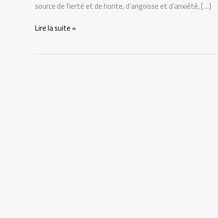
source de fierté et de honte, d’angoisse et d’anxiété, […]
Le
Lire la suite »
secret
puissant
pour
agrandir
son
penis
naturellement
:
+229
68
26
07
03