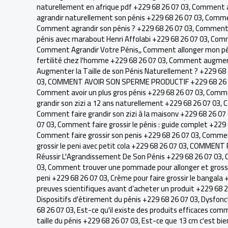
naturellement en afrique pdf +229 68 26 07 03
,
Comment ag
agrandir naturellement son pénis +229 68 26 07 03
,
Commen
Comment agrandir son pénis ? +229 68 26 07 03
,
Comment a
pénis avec marabout Henri Affolabi +229 68 26 07 03
,
Comme
Comment Agrandir Votre Pénis,
,
Comment allonger mon pé
fertilité chez l'homme +229 68 26 07 03
,
Comment augmente
Augmenter la Taille de son Pénis Naturellement ? +229 68
03
,
COMMENT AVOIR SON SPERME PRODUCTIF +229 68 26 
Comment avoir un plus gros pénis +229 68 26 07 03
,
Commen
grandir son zizi a 12 ans naturellement +229 68 26 07 03
,
C
Comment faire grandir son zizi à la maisonv +229 68 26 07
07 03
,
Comment faire grossir le pénis : guide complet +229
Comment faire grossir son penis +229 68 26 07 03
,
Comment
grossir le peni avec petit cola +229 68 26 07 03
,
COMMENT R
Réussir L'Agrandissement De Son Pénis +229 68 26 07 03
,
03
,
Comment trouver une pommade pour allonger et grossir
peni +229 68 26 07 03
,
Crème pour faire grossir le bangala 
preuves scientifiques avant d’acheter un produit +229 68 
Dispositifs d'étirement du pénis +229 68 26 07 03
,
Dysfonct
68 26 07 03
,
Est-ce qu'il existe des produits efficaces com
taille du pénis +229 68 26 07 03
,
Est-ce que 13 cm c'est bie