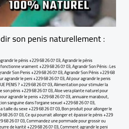
dir son penis naturellement :
agrandir le pénis +229 68 26 07 03
,
Agrandir le pénis
ui fonctionne vraiment +229 68 26 07 03
,
Agrandir Son Pénis : Les
randir Son Penis +229 68 26 07 03
,
Agrandir Son Pénis +229 68
our agrandir le peni +229 68 26 07 03
,
Ail pour agrandir le penis
E PENIS ? +229 68 26 07 03
,
Alimentation pour stimuler la
de son pénis +229 68 26 07 03
,
Aloe vera plante naturel pour
pour agrandir le penis +229 68 26 07 03
,
annuaire marabout
,
tion sanguine dans l'organe sexuel +229 68 26 07 03
,
 taille du sexe +229 68 26 07 03
,
Bon produit pour allonger le
9 68 26 07 03
,
Ce qui pourrait allonger et épaissir le pénis +229
29 68 26 07 03
,
Commandez une pommade pour grossir ou
eurre de karité +229 68 26 07 03
,
Comment agrandir le peni