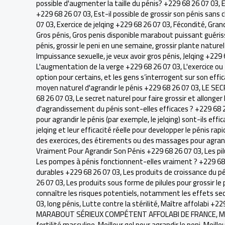
possible d'augmenter la taille du pénis? +229 68 26 07 03
,
E
+229 68 26 07 03
,
Est-il possible de grossir son pénis sans 
07 03
,
Exercice de jelqing +229 68 26 07 03
,
Fécondité
,
Grand
Gros pénis
,
Gros penis disponible marabout puissant guéris
pénis
,
grossir le peni en une semaine
,
grossir plante naturel
Impuissance sexuelle
,
je veux avoir gros pénis
,
Jelqing +229 
L'augmentation de la verge +229 68 26 07 03
,
L'exercice ou
option pour certains, et les gens s’interrogent sur son effic
moyen naturel d'agrandir le pénis +229 68 26 07 03
,
LE SEC
68 26 07 03
,
Le secret naturel pour faire grossir et allonge
d'agrandissement du pénis sont-elles efficaces ? +229 68 
pour agrandir le pénis (par exemple, le jelqing) sont-ils eff
jelqing et leur efficacité réelle pour developper le pénis r
des exercices, des étirements ou des massages pour agrand
Vraiment Pour Agrandir Son Pénis +229 68 26 07 03
,
Les pi
Les pompes à pénis fonctionnent-elles vraiment ? +229 68
durables +229 68 26 07 03
,
Les produits de croissance du p
26 07 03
,
Les produits sous forme de pilules pour grossir l
connaître les risques potentiels, notamment les effets se
03
,
long pénis
,
Lutte contre la stérilité
,
Maître affolabi +22
MARABOUT SÉRIEUX COMPÉTENT AFFOLABI DE FRANCE
,
M
fertilité masculine
,
Meilleur gel pour agrandir le peni
,
Meilleu