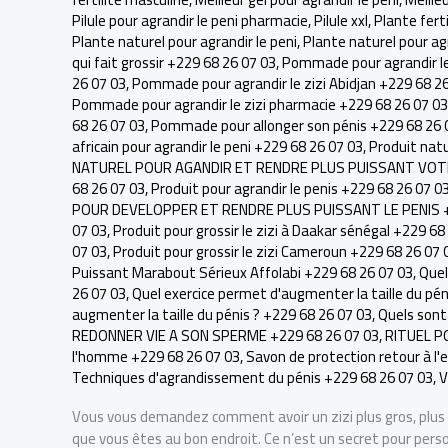
Pilule pour agrandir le peni pharmacie
,
Pilule xxl
,
Plante fert
Plante naturel pour agrandir le peni
,
Plante naturel pour agr
qui fait grossir +229 68 26 07 03
,
Pommade pour agrandir le
26 07 03
,
Pommade pour agrandir le zizi Abidjan +229 68 2
Pommade pour agrandir le zizi pharmacie +229 68 26 07 03
68 26 07 03
,
Pommade pour allonger son pénis +229 68 26 
africain pour agrandir le peni +229 68 26 07 03
,
Produit natu
NATUREL POUR AGANDIR ET RENDRE PLUS PUISSANT VOTRE
68 26 07 03
,
Produit pour agrandir le penis +229 68 26 07 0
POUR DEVELOPPER ET RENDRE PLUS PUISSANT LE PENIS +
07 03
,
Produit pour grossir le zizi à Daakar sénégal +229 68
07 03
,
Produit pour grossir le zizi Cameroun +229 68 26 07 
Puissant Marabout Sérieux Affolabi +229 68 26 07 03
,
Quel
26 07 03
,
Quel exercice permet d'augmenter la taille du pén
augmenter la taille du pénis ? +229 68 26 07 03
,
Quels sont 
REDONNER VIE A SON SPERME +229 68 26 07 03
,
RITUEL P
l'homme +229 68 26 07 03
,
Savon de protection retour à l
Techniques d'agrandissement du pénis +229 68 26 07 03
,
V
Vous vous demandez comment avoir un zizi plus gros, plus l
que vous êtes au bon endroit. Ce n’est un secret pour perso