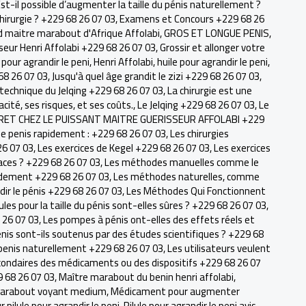
st-il possible d’augmenter la taille du pénis naturellement ?
chirurgie ? +229 68 26 07 03
,
Examens et Concours +229 68 26
 maitre marabout d'Afrique Affolabi
,
GROS ET LONGUE PENIS
,
seur Henri Affolabi +229 68 26 07 03
,
Grossir et allonger votre
 pour agrandir le peni
,
Henri Affolabi
,
huile pour agrandir le peni
,
68 26 07 03
,
Jusqu'à quel âge grandit le zizi +229 68 26 07 03
,
 technique du Jelqing +229 68 26 07 03
,
La chirurgie est une
acité, ses risques, et ses coûts.
,
Le Jelqing +229 68 26 07 03
,
Le
RET CHEZ LE PUISSANT MAITRE GUERISSEUR AFFOLABI +229
r le penis rapidement : +229 68 26 07 03
,
Les chirurgies
26 07 03
,
Les exercices de Kegel +229 68 26 07 03
,
Les exercices
icaces ? +229 68 26 07 03
,
Les méthodes manuelles comme le
apidement +229 68 26 07 03
,
Les méthodes naturelles, comme
ir le pénis +229 68 26 07 03
,
Les Méthodes Qui Fonctionnent
lules pour la taille du pénis sont-elles sûres ? +229 68 26 07 03
,
 26 07 03
,
Les pompes à pénis ont-elles des effets réels et
énis sont-ils soutenus par des études scientifiques ? +229 68
e penis naturellement +229 68 26 07 03
,
Les utilisateurs veulent
condaires des médicaments ou des dispositifs +229 68 26 07
9 68 26 07 03
,
Maître marabout du benin henri affolabi
,
arabout voyant medium
,
Médicament pour augmenter
r pilule pour agrandir le peni
,
Pilule pour agrandir le peni avis
,