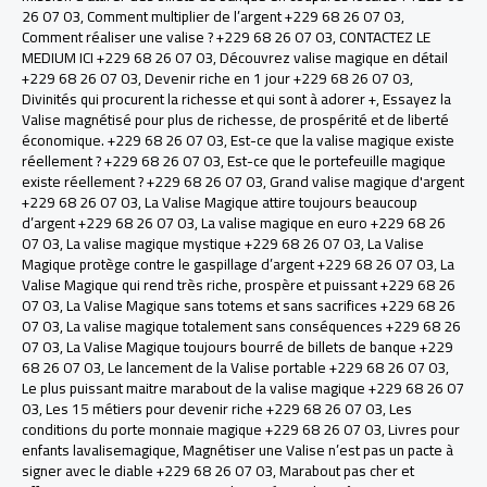
26 07 03
,
Comment multiplier de l’argent +229 68 26 07 03
,
Comment réaliser une valise ? +229 68 26 07 03
,
CONTACTEZ LE
MEDIUM ICI +229 68 26 07 03
,
Découvrez valise magique en détail
+229 68 26 07 03
,
Devenir riche en 1 jour +229 68 26 07 03
,
Divinités qui procurent la richesse et qui sont à adorer +
,
Essayez la
Valise magnétisé pour plus de richesse, de prospérité et de liberté
économique. +229 68 26 07 03
,
Est-ce que la valise magique existe
réellement ? +229 68 26 07 03
,
Est-ce que le portefeuille magique
existe réellement ? +229 68 26 07 03
,
Grand valise magique d'argent
+229 68 26 07 03
,
La Valise Magique attire toujours beaucoup
d’argent +229 68 26 07 03
,
La valise magique en euro +229 68 26
07 03
,
La valise magique mystique +229 68 26 07 03
,
La Valise
Magique protège contre le gaspillage d’argent +229 68 26 07 03
,
La
Valise Magique qui rend très riche, prospère et puissant +229 68 26
07 03
,
La Valise Magique sans totems et sans sacrifices +229 68 26
07 03
,
La valise magique totalement sans conséquences +229 68 26
07 03
,
La Valise Magique toujours bourré de billets de banque +229
68 26 07 03
,
Le lancement de la Valise portable +229 68 26 07 03
,
Le plus puissant maitre marabout de la valise magique +229 68 26 07
03
,
Les 15 métiers pour devenir riche +229 68 26 07 03
,
Les
conditions du porte monnaie magique +229 68 26 07 03
,
Livres pour
enfants lavalisemagique
,
Magnétiser une Valise n’est pas un pacte à
signer avec le diable +229 68 26 07 03
,
Marabout pas cher et