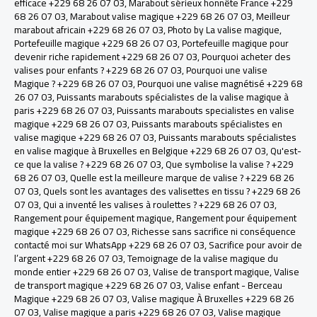
efficace +229 68 26 07 03
,
Marabout sérieux honnête France +229
68 26 07 03
,
Marabout valise magique +229 68 26 07 03
,
Meilleur
marabout africain +229 68 26 07 03
,
Photo by La valise magique
,
Portefeuille magique +229 68 26 07 03
,
Portefeuille magique pour
devenir riche rapidement +229 68 26 07 03
,
Pourquoi acheter des
valises pour enfants ? +229 68 26 07 03
,
Pourquoi une valise
Magique ? +229 68 26 07 03
,
Pourquoi une valise magnétisé +229 68
26 07 03
,
Puissants marabouts spécialistes de la valise magique à
paris +229 68 26 07 03
,
Puissants marabouts specialistes en valise
magique +229 68 26 07 03
,
Puissants marabouts spécialistes en
valise magique +229 68 26 07 03
,
Puissants marabouts spécialistes
en valise magique à Bruxelles en Belgique +229 68 26 07 03
,
Qu'est-
ce que la valise ? +229 68 26 07 03
,
Que symbolise la valise ? +229
68 26 07 03
,
Quelle est la meilleure marque de valise ? +229 68 26
07 03
,
Quels sont les avantages des valisettes en tissu ? +229 68 26
07 03
,
Qui a inventé les valises à roulettes ? +229 68 26 07 03
,
Rangement pour équipement magique
,
Rangement pour équipement
magique +229 68 26 07 03
,
Richesse sans sacrifice ni conséquence
contacté moi sur WhatsApp +229 68 26 07 03
,
Sacrifice pour avoir de
l’argent +229 68 26 07 03
,
Temoignage de la valise magique du
monde entier +229 68 26 07 03
,
Valise de transport magique
,
Valise
de transport magique +229 68 26 07 03
,
Valise enfant - Berceau
Magique +229 68 26 07 03
,
Valise magique À Bruxelles +229 68 26
07 03
,
Valise magique a paris +229 68 26 07 03
,
Valise magique