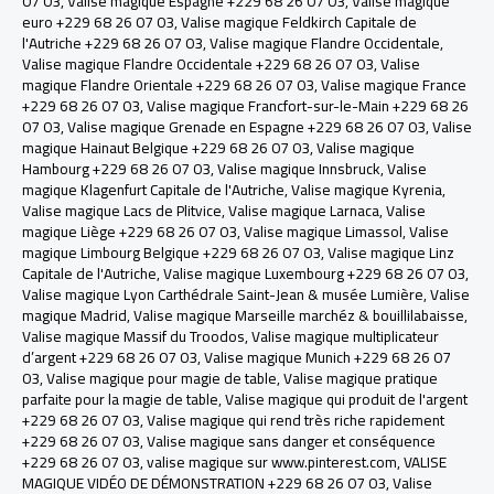
07 03
,
Valise magique Espagne +229 68 26 07 03
,
Valise magique
euro +229 68 26 07 03
,
Valise magique Feldkirch Capitale de
l'Autriche +229 68 26 07 03
,
Valise magique Flandre Occidentale
,
Valise magique Flandre Occidentale +229 68 26 07 03
,
Valise
magique Flandre Orientale +229 68 26 07 03
,
Valise magique France
+229 68 26 07 03
,
Valise magique Francfort-sur-le-Main +229 68 26
07 03
,
Valise magique Grenade en Espagne +229 68 26 07 03
,
Valise
magique Hainaut Belgique +229 68 26 07 03
,
Valise magique
Hambourg +229 68 26 07 03
,
Valise magique Innsbruck, Valise
magique Klagenfurt Capitale de l'Autriche
,
Valise magique Kyrenia
,
Valise magique Lacs de Plitvice
,
Valise magique Larnaca
,
Valise
magique Liège +229 68 26 07 03
,
Valise magique Limassol
,
Valise
magique Limbourg Belgique +229 68 26 07 03
,
Valise magique Linz
Capitale de l'Autriche
,
Valise magique Luxembourg +229 68 26 07 03
,
Valise magique Lyon Carthédrale Saint-Jean & musée Lumière
,
Valise
magique Madrid
,
Valise magique Marseille marchéz & bouillilabaisse
,
Valise magique Massif du Troodos
,
Valise magique multiplicateur
d’argent +229 68 26 07 03
,
Valise magique Munich +229 68 26 07
03
,
Valise magique pour magie de table
,
Valise magique pratique
parfaite pour la magie de table
,
Valise magique qui produit de l'argent
+229 68 26 07 03
,
Valise magique qui rend très riche rapidement
+229 68 26 07 03
,
Valise magique sans danger et conséquence
+229 68 26 07 03
,
valise magique sur www.pinterest.com
,
VALISE
MAGIQUE VIDÉO DE DÉMONSTRATION +229 68 26 07 03
,
Valise