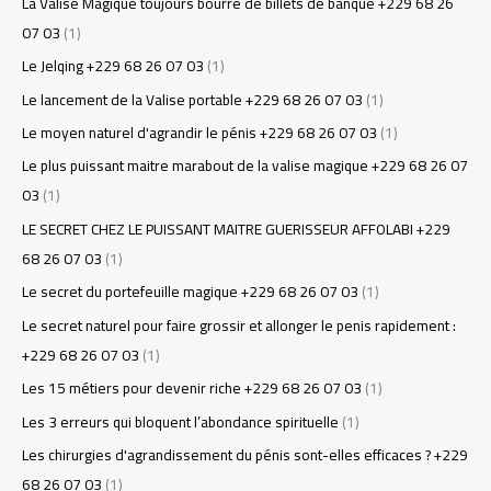
La Valise Magique toujours bourré de billets de banque +229 68 26
07 03
(1)
Le Jelqing +229 68 26 07 03
(1)
Le lancement de la Valise portable +229 68 26 07 03
(1)
Le moyen naturel d'agrandir le pénis +229 68 26 07 03
(1)
Le plus puissant maitre marabout de la valise magique +229 68 26 07
03
(1)
LE SECRET CHEZ LE PUISSANT MAITRE GUERISSEUR AFFOLABI +229
68 26 07 03
(1)
Le secret du portefeuille magique +229 68 26 07 03
(1)
Le secret naturel pour faire grossir et allonger le penis rapidement :
+229 68 26 07 03
(1)
Les 15 métiers pour devenir riche +229 68 26 07 03
(1)
Les 3 erreurs qui bloquent l’abondance spirituelle
(1)
Les chirurgies d'agrandissement du pénis sont-elles efficaces ? +229
68 26 07 03
(1)