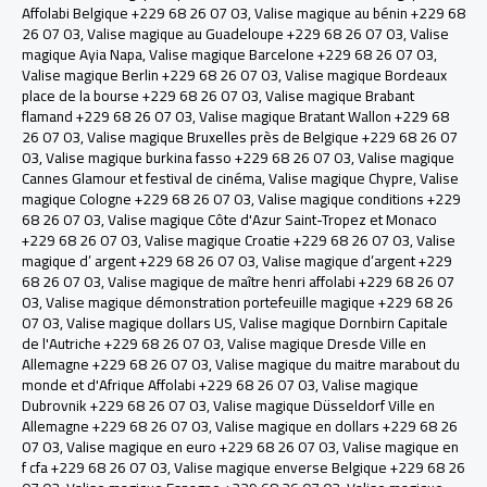
Affolabi Belgique +229 68 26 07 03
,
Valise magique au bénin +229 68
26 07 03
,
Valise magique au Guadeloupe +229 68 26 07 03
,
Valise
magique Ayia Napa
,
Valise magique Barcelone +229 68 26 07 03
,
Valise magique Berlin +229 68 26 07 03
,
Valise magique Bordeaux
place de la bourse +229 68 26 07 03
,
Valise magique Brabant
flamand +229 68 26 07 03
,
Valise magique Bratant Wallon +229 68
26 07 03
,
Valise magique Bruxelles près de Belgique +229 68 26 07
03
,
Valise magique burkina fasso +229 68 26 07 03
,
Valise magique
Cannes Glamour et festival de cinéma
,
Valise magique Chypre
,
Valise
magique Cologne +229 68 26 07 03
,
Valise magique conditions +229
68 26 07 03
,
Valise magique Côte d'Azur Saint-Tropez et Monaco
+229 68 26 07 03
,
Valise magique Croatie +229 68 26 07 03
,
Valise
magique d’ argent +229 68 26 07 03
,
Valise magique d’argent +229
68 26 07 03
,
Valise magique de maître henri affolabi +229 68 26 07
03
,
Valise magique démonstration portefeuille magique +229 68 26
07 03
,
Valise magique dollars US
,
Valise magique Dornbirn Capitale
de l'Autriche +229 68 26 07 03
,
Valise magique Dresde Ville en
Allemagne +229 68 26 07 03
,
Valise magique du maitre marabout du
monde et d'Afrique Affolabi +229 68 26 07 03
,
Valise magique
Dubrovnik +229 68 26 07 03
,
Valise magique Düsseldorf Ville en
Allemagne +229 68 26 07 03
,
Valise magique en dollars +229 68 26
07 03
,
Valise magique en euro +229 68 26 07 03
,
Valise magique en
f cfa +229 68 26 07 03
,
Valise magique enverse Belgique +229 68 26