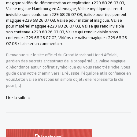
magique vidéo de démonstration et explication +229 68 26 07 03
,
Valise mgique Hambourg en Allemagne
,
Valise mystique qui rend
invisible sons contenue +229 68 26 07 03
,
Valise pour équipement
magique +229 68 26 07 03
,
Valise pour matériel magique
,
Valise
pour matériel magique +229 68 26 07 03
,
Valise qui rend invisible
son contenue +229 68 26 07 03
,
Valise qui rend invisible sons
contenue +229 68 26 07 03
,
Vidéos de valise magique +229 68 26
07 03
/
Laisser un commentaire
Bienvenue sur le site officiel du Grand Marabout Henri Affolabi,
gardien des secrets ancestraux de la prospérité.La Valise Magique
d’Abondance est un coffret symbolique qui vous rend très riche, vous
guide dans votre chemin vers la réussite, l’équilibre et la confiance en
vous.Cette valise n’est pas un simple objet : elle représente la clé
pour […]
LA
Lire la suite »
VRAI
VALISE
MAGIQUE
POUR
DEVENIR
RICHE