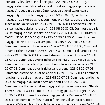
que vous allez devenir riche un jour +229 68 26 07 03
,
Bague
magique démonstration et explication valise magique (portefeuille
magique)
,
Bague magique démonstration et explication valise
magique (portefeuille magique) +229 68 26 07 03
,
Calebasse
magique +229 68 26 07 03
,
Comment avoir de l’argent chaque jour
grâce à une Valise Magique ? +229 68 26 07 03
,
Comment avoir la
valise magique de la richesse ? +229 68 26 07 03
,
Comment avoir la
valise magique sans se faire de souci +229 68 26 07 03
,
COMMENT
AVOIR UNE VALISE MAGIQUE ? +229 68 26 07 03
,
Comment berceau
magique offre-t-il des valises pour enfants ? +229 68 26 07 03
,
Comment devenir millionnaire en 1 an +229 68 26 07 03
,
Comment
devenir riche en 2 jour +229 68 26 07 03
,
Comment devenir riche en
24h +229 68 26 07 03
,
Comment devenir riche en 3 mois +229 68
26 07 03
,
Comment devenir riche en 5 minutes +229 68 26 07 03
,
Comment devenir riche rapidement avec la valise magique +229 68
26 07 03
,
Comment devenir riche sans argent +229 68 26 07 03
,
Comment fonctionne la valise Affolabi +229 68 26 07 03 ?
,
Comment
fonctionne la valise magique +229 68 26 07 03
,
Comment fonctionne
la valise magique du maître Affolabi henri +229 68 26 07 03
,
Comment fonctionne la valise magique du puissant marabout Affolabi
+229 68 26 07 03
,
Comment la valise magique attire l’argent ? +229
68 26 07 03
,
Comment la valise magique attire l’argent +229 68 26
07 03
,
Comment magnétiser soi-même une Valise qui aura pour
mission d’attirer des billets de banque en coupures locales ? +229 68