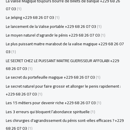
La Valise Magique toujours bourré de billets de banque +229 68 26
07 03
(1)
Le Jelqing +229 68 26 07 03
(1)
Le lancement de la Valise portable +229 68 26 07 03
(1)
Le moyen naturel d'agrandir le pénis +229 68 26 07 03
(1)
Le plus puissant maitre marabout de la valise magique +229 68 26 07
03
(1)
LE SECRET CHEZ LE PUISSANT MAITRE GUERISSEUR AFFOLABI +229
68 26 07 03
(1)
Le secret du portefeuille magique +229 68 26 07 03
(1)
Le secret naturel pour faire grossir et allonger le penis rapidement :
+229 68 26 07 03
(1)
Les 15 métiers pour devenir riche +229 68 26 07 03
(1)
Les 3 erreurs qui bloquent l’abondance spirituelle
(1)
Les chirurgies d'agrandissement du pénis sont-elles efficaces ? +229
68 26 07 03
(1)