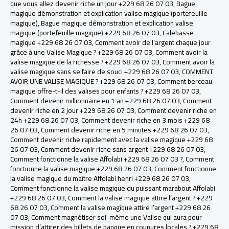
que vous allez devenir riche un jour +229 68 26 07 03
,
Bague
magique démonstration et explication valise magique (portefeuille
magique)
,
Bague magique démonstration et explication valise
magique (portefeuille magique) +229 68 26 07 03
,
Calebasse
magique +229 68 26 07 03
,
Comment avoir de l’argent chaque jour
grâce à une Valise Magique ? +229 68 26 07 03
,
Comment avoir la
valise magique de la richesse ? +229 68 26 07 03
,
Comment avoir la
valise magique sans se faire de souci +229 68 26 07 03
,
COMMENT
AVOIR UNE VALISE MAGIQUE ? +229 68 26 07 03
,
Comment berceau
magique offre-t-il des valises pour enfants ? +229 68 26 07 03
,
Comment devenir millionnaire en 1 an +229 68 26 07 03
,
Comment
devenir riche en 2 jour +229 68 26 07 03
,
Comment devenir riche en
24h +229 68 26 07 03
,
Comment devenir riche en 3 mois +229 68
26 07 03
,
Comment devenir riche en 5 minutes +229 68 26 07 03
,
Comment devenir riche rapidement avec la valise magique +229 68
26 07 03
,
Comment devenir riche sans argent +229 68 26 07 03
,
Comment fonctionne la valise Affolabi +229 68 26 07 03 ?
,
Comment
fonctionne la valise magique +229 68 26 07 03
,
Comment fonctionne
la valise magique du maître Affolabi henri +229 68 26 07 03
,
Comment fonctionne la valise magique du puissant marabout Affolabi
+229 68 26 07 03
,
Comment la valise magique attire l’argent ? +229
68 26 07 03
,
Comment la valise magique attire l’argent +229 68 26
07 03
,
Comment magnétiser soi-même une Valise qui aura pour
mission d’attirer des billets de banque en coupures locales ? +229 68