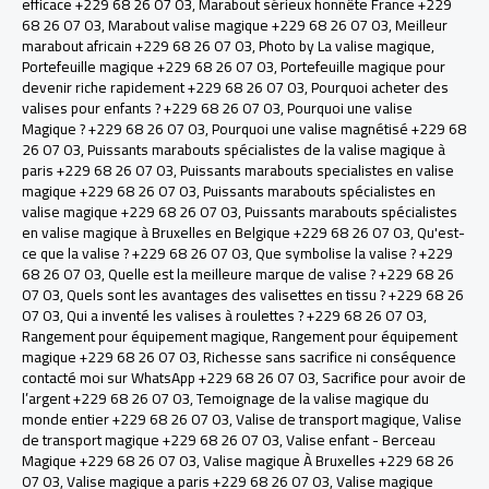
efficace +229 68 26 07 03
,
Marabout sérieux honnête France +229
68 26 07 03
,
Marabout valise magique +229 68 26 07 03
,
Meilleur
marabout africain +229 68 26 07 03
,
Photo by La valise magique
,
Portefeuille magique +229 68 26 07 03
,
Portefeuille magique pour
devenir riche rapidement +229 68 26 07 03
,
Pourquoi acheter des
valises pour enfants ? +229 68 26 07 03
,
Pourquoi une valise
Magique ? +229 68 26 07 03
,
Pourquoi une valise magnétisé +229 68
26 07 03
,
Puissants marabouts spécialistes de la valise magique à
paris +229 68 26 07 03
,
Puissants marabouts specialistes en valise
magique +229 68 26 07 03
,
Puissants marabouts spécialistes en
valise magique +229 68 26 07 03
,
Puissants marabouts spécialistes
en valise magique à Bruxelles en Belgique +229 68 26 07 03
,
Qu'est-
ce que la valise ? +229 68 26 07 03
,
Que symbolise la valise ? +229
68 26 07 03
,
Quelle est la meilleure marque de valise ? +229 68 26
07 03
,
Quels sont les avantages des valisettes en tissu ? +229 68 26
07 03
,
Qui a inventé les valises à roulettes ? +229 68 26 07 03
,
Rangement pour équipement magique
,
Rangement pour équipement
magique +229 68 26 07 03
,
Richesse sans sacrifice ni conséquence
contacté moi sur WhatsApp +229 68 26 07 03
,
Sacrifice pour avoir de
l’argent +229 68 26 07 03
,
Temoignage de la valise magique du
monde entier +229 68 26 07 03
,
Valise de transport magique
,
Valise
de transport magique +229 68 26 07 03
,
Valise enfant - Berceau
Magique +229 68 26 07 03
,
Valise magique À Bruxelles +229 68 26
07 03
,
Valise magique a paris +229 68 26 07 03
,
Valise magique