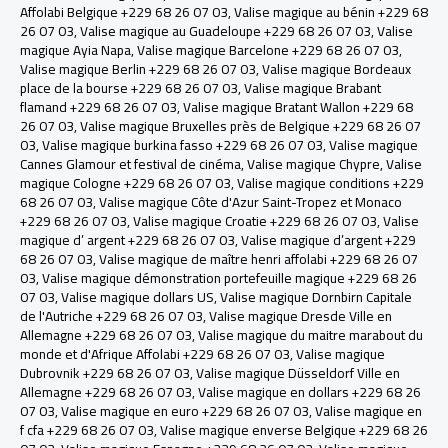
Affolabi Belgique +229 68 26 07 03
,
Valise magique au bénin +229 68
26 07 03
,
Valise magique au Guadeloupe +229 68 26 07 03
,
Valise
magique Ayia Napa
,
Valise magique Barcelone +229 68 26 07 03
,
Valise magique Berlin +229 68 26 07 03
,
Valise magique Bordeaux
place de la bourse +229 68 26 07 03
,
Valise magique Brabant
flamand +229 68 26 07 03
,
Valise magique Bratant Wallon +229 68
26 07 03
,
Valise magique Bruxelles près de Belgique +229 68 26 07
03
,
Valise magique burkina fasso +229 68 26 07 03
,
Valise magique
Cannes Glamour et festival de cinéma
,
Valise magique Chypre
,
Valise
magique Cologne +229 68 26 07 03
,
Valise magique conditions +229
68 26 07 03
,
Valise magique Côte d'Azur Saint-Tropez et Monaco
+229 68 26 07 03
,
Valise magique Croatie +229 68 26 07 03
,
Valise
magique d’ argent +229 68 26 07 03
,
Valise magique d’argent +229
68 26 07 03
,
Valise magique de maître henri affolabi +229 68 26 07
03
,
Valise magique démonstration portefeuille magique +229 68 26
07 03
,
Valise magique dollars US
,
Valise magique Dornbirn Capitale
de l'Autriche +229 68 26 07 03
,
Valise magique Dresde Ville en
Allemagne +229 68 26 07 03
,
Valise magique du maitre marabout du
monde et d'Afrique Affolabi +229 68 26 07 03
,
Valise magique
Dubrovnik +229 68 26 07 03
,
Valise magique Düsseldorf Ville en
Allemagne +229 68 26 07 03
,
Valise magique en dollars +229 68 26
07 03
,
Valise magique en euro +229 68 26 07 03
,
Valise magique en
f cfa +229 68 26 07 03
,
Valise magique enverse Belgique +229 68 26