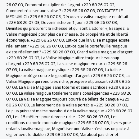
26 07 03
,
Comment multiplier de l’argent +229 68 26 07 03
,
Comment réaliser une valise ? +229 68 26 07 03
,
CONTACTEZ LE
MEDIUM ICI +229 68 26 07 03
,
Découvrez valise magique en détail
+229 68 26 07 03
,
Devenir riche en 1 jour +229 68 26 07 03
,
Divinités qui procurent la richesse et qui sont à adorer +
,
Essayez la
Valise magnétisé pour plus de richesse, de prospérité et de liberté
économique. +229 68 26 07 03
,
Est-ce que la valise magique existe
réellement ? +229 68 26 07 03
,
Est-ce que le portefeuille magique
existe réellement ? +229 68 26 07 03
,
Grand valise magique d'argent
+229 68 26 07 03
,
La Valise Magique attire toujours beaucoup
d’argent +229 68 26 07 03
,
La valise magique en euro +229 68 26
07 03
,
La valise magique mystique +229 68 26 07 03
,
La Valise
Magique protège contre le gaspillage d’argent +229 68 26 07 03
,
La
Valise Magique qui rend très riche, prospère et puissant +229 68 26
07 03
,
La Valise Magique sans totems et sans sacrifices +229 68 26
07 03
,
La valise magique totalement sans conséquences +229 68 26
07 03
,
La Valise Magique toujours bourré de billets de banque +229
68 26 07 03
,
Le lancement de la Valise portable +229 68 26 07 03
,
Le plus puissant maitre marabout de la valise magique +229 68 26 07
03
,
Les 15 métiers pour devenir riche +229 68 26 07 03
,
Les
conditions du porte monnaie magique +229 68 26 07 03
,
Livres pour
enfants lavalisemagique
,
Magnétiser une Valise n’est pas un pacte à
signer avec le diable +229 68 26 07 03
,
Marabout pas cher et