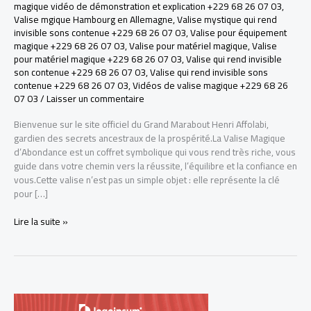
magique vidéo de démonstration et explication +229 68 26 07 03
,
Valise mgique Hambourg en Allemagne
,
Valise mystique qui rend
invisible sons contenue +229 68 26 07 03
,
Valise pour équipement
magique +229 68 26 07 03
,
Valise pour matériel magique
,
Valise
pour matériel magique +229 68 26 07 03
,
Valise qui rend invisible
son contenue +229 68 26 07 03
,
Valise qui rend invisible sons
contenue +229 68 26 07 03
,
Vidéos de valise magique +229 68 26
07 03
/
Laisser un commentaire
Bienvenue sur le site officiel du Grand Marabout Henri Affolabi,
gardien des secrets ancestraux de la prospérité.La Valise Magique
d’Abondance est un coffret symbolique qui vous rend très riche, vous
guide dans votre chemin vers la réussite, l’équilibre et la confiance en
vous.Cette valise n’est pas un simple objet : elle représente la clé
pour […]
LA
Lire la suite »
VRAI
VALISE
MAGIQUE
POUR
DEVENIR
RICHE