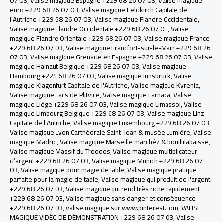
07 03
,
Valise magique Espagne +229 68 26 07 03
,
Valise magique
euro +229 68 26 07 03
,
Valise magique Feldkirch Capitale de
l'Autriche +229 68 26 07 03
,
Valise magique Flandre Occidentale
,
Valise magique Flandre Occidentale +229 68 26 07 03
,
Valise
magique Flandre Orientale +229 68 26 07 03
,
Valise magique France
+229 68 26 07 03
,
Valise magique Francfort-sur-le-Main +229 68 26
07 03
,
Valise magique Grenade en Espagne +229 68 26 07 03
,
Valise
magique Hainaut Belgique +229 68 26 07 03
,
Valise magique
Hambourg +229 68 26 07 03
,
Valise magique Innsbruck, Valise
magique Klagenfurt Capitale de l'Autriche
,
Valise magique Kyrenia
,
Valise magique Lacs de Plitvice
,
Valise magique Larnaca
,
Valise
magique Liège +229 68 26 07 03
,
Valise magique Limassol
,
Valise
magique Limbourg Belgique +229 68 26 07 03
,
Valise magique Linz
Capitale de l'Autriche
,
Valise magique Luxembourg +229 68 26 07 03
,
Valise magique Lyon Carthédrale Saint-Jean & musée Lumière
,
Valise
magique Madrid
,
Valise magique Marseille marchéz & bouillilabaisse
,
Valise magique Massif du Troodos
,
Valise magique multiplicateur
d’argent +229 68 26 07 03
,
Valise magique Munich +229 68 26 07
03
,
Valise magique pour magie de table
,
Valise magique pratique
parfaite pour la magie de table
,
Valise magique qui produit de l'argent
+229 68 26 07 03
,
Valise magique qui rend très riche rapidement
+229 68 26 07 03
,
Valise magique sans danger et conséquence
+229 68 26 07 03
,
valise magique sur www.pinterest.com
,
VALISE
MAGIQUE VIDÉO DE DÉMONSTRATION +229 68 26 07 03
,
Valise