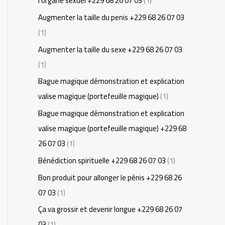
l'organe sexuel +229 68 26 07 03
(1)
Augmenter la taille du penis +229 68 26 07 03
(1)
Augmenter la taille du sexe +229 68 26 07 03
(1)
Bague magique démonstration et explication
valise magique (portefeuille magique)
(1)
Bague magique démonstration et explication
valise magique (portefeuille magique) +229 68
26 07 03
(1)
Bénédiction spirituelle +229 68 26 07 03
(1)
Bon produit pour allonger le pénis +229 68 26
07 03
(1)
Ça va grossir et devenir longue +229 68 26 07
03
(1)