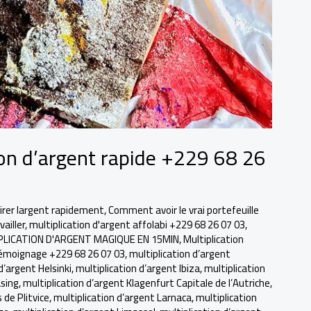
tion d’argent rapide +229 68 26
irer largent rapidement
,
Comment avoir le vrai portefeuille
ailler
,
multiplication d'argent affolabi +229 68 26 07 03
,
PLICATION D'ARGENT MAGIQUE EN 15MIN
,
Multiplication
témoignage +229 68 26 07 03
,
multiplication d’argent
d’argent Helsinki
,
multiplication d’argent Ibiza
,
multiplication
asing
,
multiplication d’argent Klagenfurt Capitale de l’Autriche
,
 de Plitvice
,
multiplication d’argent Larnaca
,
multiplication