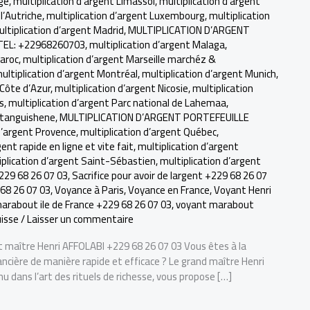
ège
,
multiplication d’argent Limassol
,
multiplication d’argent
l’Autriche
,
multiplication d’argent Luxembourg
,
multiplication
ltiplication d’argent Madrid
,
MULTIPLICATION D’ARGENT
TEL: +22968260703
,
multiplication d’argent Malaga
,
Maroc
,
multiplication d’argent Marseille marchéz &
ultiplication d’argent Montréal
,
multiplication d’argent Munich
,
 Côte d’Azur
,
multiplication d’argent Nicosie
,
multiplication
s
,
multiplication d’argent Parc national de Lahemaa
,
etanguishene
,
MULTIPLICATION D’ARGENT PORTEFEUILLE
d’argent Provence
,
multiplication d’argent Québec
,
gent rapide en ligne et vite fait
,
multiplication d’argent
iplication d’argent Saint-Sébastien
,
multiplication d’argent
229 68 26 07 03
,
Sacrifice pour avoir de largent +229 68 26 07
68 26 07 03
,
Voyance à Paris
,
Voyance en France
,
Voyant Henri
arabout ile de France +229 68 26 07 03
,
voyant marabout
isse
/
Laisser un commentaire
t maître Henri AFFOLABI +229 68 26 07 03 Vous êtes à la
ancière de manière rapide et efficace ? Le grand maître Henri
u dans l’art des rituels de richesse, vous propose […]