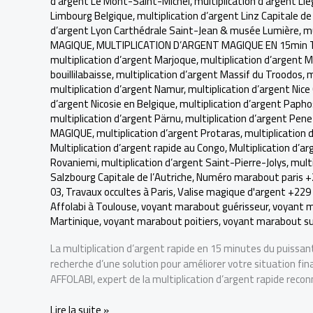
d’argent Le Mont-Saint-Michel
,
multiplication d’argent Li
Limbourg Belgique
,
multiplication d’argent Linz Capitale de 
d’argent Lyon Carthédrale Saint-Jean & musée Lumière
,
mu
MAGIQUE
,
MULTIPLICATION D’ARGENT MAGIQUE EN 15min 
multiplication d’argent Marjoque
,
multiplication d’argent 
bouillilabaisse
,
multiplication d’argent Massif du Troodos
,
m
multiplication d’argent Namur
,
multiplication d’argent Nice
d’argent Nicosie en Belgique
,
multiplication d’argent Papho
multiplication d’argent Pärnu
,
multiplication d’argent Pen
MAGIQUE
,
multiplication d’argent Protaras
,
multiplication 
Multiplication d’argent rapide au Congo
,
Multiplication d’ar
Rovaniemi
,
multiplication d’argent Saint-Pierre-Jolys
,
mult
Salzbourg Capitale de l’Autriche
,
Numéro marabout paris +
03
,
Travaux occultes à Paris
,
Valise magique d'argent +229 
Affolabi à Toulouse
,
voyant marabout guérisseur
,
voyant m
Martinique
,
voyant marabout poitiers
,
voyant marabout su
La multiplication d’argent rapide en 15 minutes du puissan
recherche d’une solution pour améliorer votre situation fin
AFFOLABI, expert de la multiplication d’argent rapide reconn
Tout
Lire la suite »