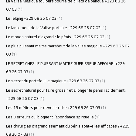
La Valise Magique toujours bourré de billets de banque +229 68 26
07 03
(1)
Le Jelqing +229 68 26 07 03
(1)
Le lancement de la Valise portable +229 68 26 07 03
(1)
Le moyen naturel d'agrandir le pénis +229 68 26 07 03
(1)
Le plus puissant maitre marabout de la valise magique +229 68 26 07
03
(1)
LE SECRET CHEZ LE PUISSANT MAITRE GUERISSEUR AFFOLABI +229
68 26 07 03
(1)
Le secret du portefeuille magique +229 68 26 07 03
(1)
Le secret naturel pour faire grossir et allonger le penis rapidement :
+229 68 26 07 03
(1)
Les 15 métiers pour devenir riche +229 68 26 07 03
(1)
Les 3 erreurs qui bloquent l’abondance spirituelle
(1)
Les chirurgies d'agrandissement du pénis sont-elles efficaces ? +229
68 26 07 03
(1)