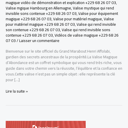
magique vidéo de démonstration et explication +229 68 26 07 03
,
Valise mgique Hambourg en Allemagne
,
Valise mystique qui rend
invisible sons contenue +229 68 26 07 03
,
Valise pour équipement
magique +229 68 26 07 03
,
Valise pour matériel magique
,
Valise
pour matériel magique +229 68 26 07 03
,
Valise qui rend invisible
son contenue +229 68 26 07 03
,
Valise qui rend invisible sons
contenue +229 68 26 07 03
,
Vidéos de valise magique +229 68 26
07 03
/
Laisser un commentaire
Bienvenue sur le site officiel du Grand Marabout Henri Affolabi,
gardien des secrets ancestraux de la prospérité.La Valise Magique
d’Abondance est un coffret symbolique qui vous rend très riche, vous
guide dans votre chemin vers la réussite, l’équilibre et la confiance en
vous.Cette valise n’est pas un simple objet : elle représente la clé
pour […]
LA
Lire la suite »
VRAI
VALISE
MAGIQUE
POUR
DEVENIR
RICHE