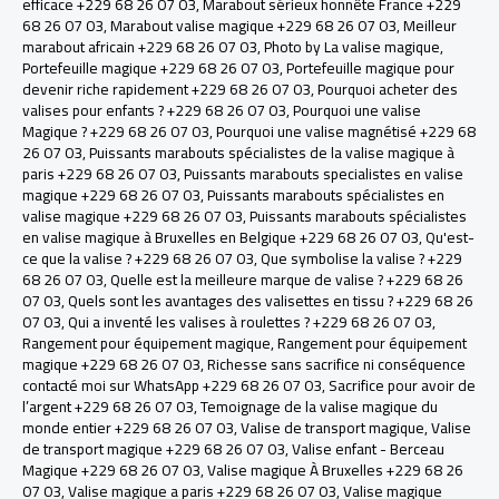
efficace +229 68 26 07 03
,
Marabout sérieux honnête France +229
68 26 07 03
,
Marabout valise magique +229 68 26 07 03
,
Meilleur
marabout africain +229 68 26 07 03
,
Photo by La valise magique
,
Portefeuille magique +229 68 26 07 03
,
Portefeuille magique pour
devenir riche rapidement +229 68 26 07 03
,
Pourquoi acheter des
valises pour enfants ? +229 68 26 07 03
,
Pourquoi une valise
Magique ? +229 68 26 07 03
,
Pourquoi une valise magnétisé +229 68
26 07 03
,
Puissants marabouts spécialistes de la valise magique à
paris +229 68 26 07 03
,
Puissants marabouts specialistes en valise
magique +229 68 26 07 03
,
Puissants marabouts spécialistes en
valise magique +229 68 26 07 03
,
Puissants marabouts spécialistes
en valise magique à Bruxelles en Belgique +229 68 26 07 03
,
Qu'est-
ce que la valise ? +229 68 26 07 03
,
Que symbolise la valise ? +229
68 26 07 03
,
Quelle est la meilleure marque de valise ? +229 68 26
07 03
,
Quels sont les avantages des valisettes en tissu ? +229 68 26
07 03
,
Qui a inventé les valises à roulettes ? +229 68 26 07 03
,
Rangement pour équipement magique
,
Rangement pour équipement
magique +229 68 26 07 03
,
Richesse sans sacrifice ni conséquence
contacté moi sur WhatsApp +229 68 26 07 03
,
Sacrifice pour avoir de
l’argent +229 68 26 07 03
,
Temoignage de la valise magique du
monde entier +229 68 26 07 03
,
Valise de transport magique
,
Valise
de transport magique +229 68 26 07 03
,
Valise enfant - Berceau
Magique +229 68 26 07 03
,
Valise magique À Bruxelles +229 68 26
07 03
,
Valise magique a paris +229 68 26 07 03
,
Valise magique