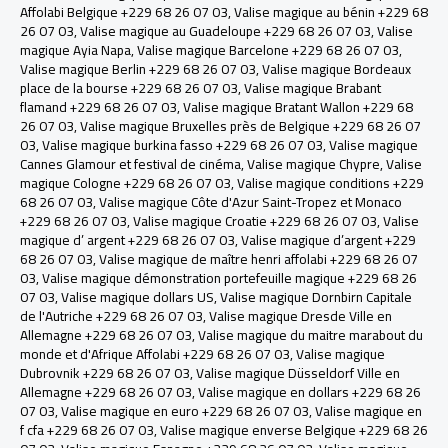
Affolabi Belgique +229 68 26 07 03
,
Valise magique au bénin +229 68
26 07 03
,
Valise magique au Guadeloupe +229 68 26 07 03
,
Valise
magique Ayia Napa
,
Valise magique Barcelone +229 68 26 07 03
,
Valise magique Berlin +229 68 26 07 03
,
Valise magique Bordeaux
place de la bourse +229 68 26 07 03
,
Valise magique Brabant
flamand +229 68 26 07 03
,
Valise magique Bratant Wallon +229 68
26 07 03
,
Valise magique Bruxelles près de Belgique +229 68 26 07
03
,
Valise magique burkina fasso +229 68 26 07 03
,
Valise magique
Cannes Glamour et festival de cinéma
,
Valise magique Chypre
,
Valise
magique Cologne +229 68 26 07 03
,
Valise magique conditions +229
68 26 07 03
,
Valise magique Côte d'Azur Saint-Tropez et Monaco
+229 68 26 07 03
,
Valise magique Croatie +229 68 26 07 03
,
Valise
magique d’ argent +229 68 26 07 03
,
Valise magique d’argent +229
68 26 07 03
,
Valise magique de maître henri affolabi +229 68 26 07
03
,
Valise magique démonstration portefeuille magique +229 68 26
07 03
,
Valise magique dollars US
,
Valise magique Dornbirn Capitale
de l'Autriche +229 68 26 07 03
,
Valise magique Dresde Ville en
Allemagne +229 68 26 07 03
,
Valise magique du maitre marabout du
monde et d'Afrique Affolabi +229 68 26 07 03
,
Valise magique
Dubrovnik +229 68 26 07 03
,
Valise magique Düsseldorf Ville en
Allemagne +229 68 26 07 03
,
Valise magique en dollars +229 68 26
07 03
,
Valise magique en euro +229 68 26 07 03
,
Valise magique en
f cfa +229 68 26 07 03
,
Valise magique enverse Belgique +229 68 26