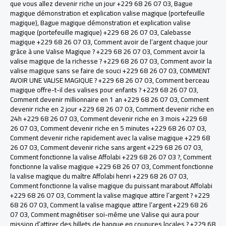
que vous allez devenir riche un jour +229 68 26 07 03
,
Bague
magique démonstration et explication valise magique (portefeuille
magique)
,
Bague magique démonstration et explication valise
magique (portefeuille magique) +229 68 26 07 03
,
Calebasse
magique +229 68 26 07 03
,
Comment avoir de l’argent chaque jour
grâce à une Valise Magique ? +229 68 26 07 03
,
Comment avoir la
valise magique de la richesse ? +229 68 26 07 03
,
Comment avoir la
valise magique sans se faire de souci +229 68 26 07 03
,
COMMENT
AVOIR UNE VALISE MAGIQUE ? +229 68 26 07 03
,
Comment berceau
magique offre-t-il des valises pour enfants ? +229 68 26 07 03
,
Comment devenir millionnaire en 1 an +229 68 26 07 03
,
Comment
devenir riche en 2 jour +229 68 26 07 03
,
Comment devenir riche en
24h +229 68 26 07 03
,
Comment devenir riche en 3 mois +229 68
26 07 03
,
Comment devenir riche en 5 minutes +229 68 26 07 03
,
Comment devenir riche rapidement avec la valise magique +229 68
26 07 03
,
Comment devenir riche sans argent +229 68 26 07 03
,
Comment fonctionne la valise Affolabi +229 68 26 07 03 ?
,
Comment
fonctionne la valise magique +229 68 26 07 03
,
Comment fonctionne
la valise magique du maître Affolabi henri +229 68 26 07 03
,
Comment fonctionne la valise magique du puissant marabout Affolabi
+229 68 26 07 03
,
Comment la valise magique attire l’argent ? +229
68 26 07 03
,
Comment la valise magique attire l’argent +229 68 26
07 03
,
Comment magnétiser soi-même une Valise qui aura pour
mission d’attirer des billets de banque en coupures locales ? +229 68