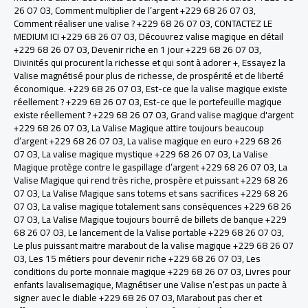
26 07 03
,
Comment multiplier de l’argent +229 68 26 07 03
,
Comment réaliser une valise ? +229 68 26 07 03
,
CONTACTEZ LE
MEDIUM ICI +229 68 26 07 03
,
Découvrez valise magique en détail
+229 68 26 07 03
,
Devenir riche en 1 jour +229 68 26 07 03
,
Divinités qui procurent la richesse et qui sont à adorer +
,
Essayez la
Valise magnétisé pour plus de richesse, de prospérité et de liberté
économique. +229 68 26 07 03
,
Est-ce que la valise magique existe
réellement ? +229 68 26 07 03
,
Est-ce que le portefeuille magique
existe réellement ? +229 68 26 07 03
,
Grand valise magique d'argent
+229 68 26 07 03
,
La Valise Magique attire toujours beaucoup
d’argent +229 68 26 07 03
,
La valise magique en euro +229 68 26
07 03
,
La valise magique mystique +229 68 26 07 03
,
La Valise
Magique protège contre le gaspillage d’argent +229 68 26 07 03
,
La
Valise Magique qui rend très riche, prospère et puissant +229 68 26
07 03
,
La Valise Magique sans totems et sans sacrifices +229 68 26
07 03
,
La valise magique totalement sans conséquences +229 68 26
07 03
,
La Valise Magique toujours bourré de billets de banque +229
68 26 07 03
,
Le lancement de la Valise portable +229 68 26 07 03
,
Le plus puissant maitre marabout de la valise magique +229 68 26 07
03
,
Les 15 métiers pour devenir riche +229 68 26 07 03
,
Les
conditions du porte monnaie magique +229 68 26 07 03
,
Livres pour
enfants lavalisemagique
,
Magnétiser une Valise n’est pas un pacte à
signer avec le diable +229 68 26 07 03
,
Marabout pas cher et