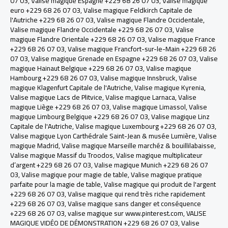
07 03
,
Valise magique Espagne +229 68 26 07 03
,
Valise magique
euro +229 68 26 07 03
,
Valise magique Feldkirch Capitale de
l'Autriche +229 68 26 07 03
,
Valise magique Flandre Occidentale
,
Valise magique Flandre Occidentale +229 68 26 07 03
,
Valise
magique Flandre Orientale +229 68 26 07 03
,
Valise magique France
+229 68 26 07 03
,
Valise magique Francfort-sur-le-Main +229 68 26
07 03
,
Valise magique Grenade en Espagne +229 68 26 07 03
,
Valise
magique Hainaut Belgique +229 68 26 07 03
,
Valise magique
Hambourg +229 68 26 07 03
,
Valise magique Innsbruck, Valise
magique Klagenfurt Capitale de l'Autriche
,
Valise magique Kyrenia
,
Valise magique Lacs de Plitvice
,
Valise magique Larnaca
,
Valise
magique Liège +229 68 26 07 03
,
Valise magique Limassol
,
Valise
magique Limbourg Belgique +229 68 26 07 03
,
Valise magique Linz
Capitale de l'Autriche
,
Valise magique Luxembourg +229 68 26 07 03
,
Valise magique Lyon Carthédrale Saint-Jean & musée Lumière
,
Valise
magique Madrid
,
Valise magique Marseille marchéz & bouillilabaisse
,
Valise magique Massif du Troodos
,
Valise magique multiplicateur
d’argent +229 68 26 07 03
,
Valise magique Munich +229 68 26 07
03
,
Valise magique pour magie de table
,
Valise magique pratique
parfaite pour la magie de table
,
Valise magique qui produit de l'argent
+229 68 26 07 03
,
Valise magique qui rend très riche rapidement
+229 68 26 07 03
,
Valise magique sans danger et conséquence
+229 68 26 07 03
,
valise magique sur www.pinterest.com
,
VALISE
MAGIQUE VIDÉO DE DÉMONSTRATION +229 68 26 07 03
,
Valise